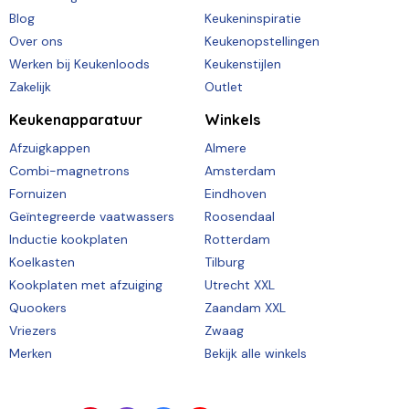
Blog
Keukeninspiratie
Over ons
Keukenopstellingen
Werken bij Keukenloods
Keukenstijlen
Zakelijk
Outlet
Keukenapparatuur
Winkels
Afzuigkappen
Almere
Combi-magnetrons
Amsterdam
Fornuizen
Eindhoven
Geïntegreerde vaatwassers
Roosendaal
Inductie kookplaten
Rotterdam
Koelkasten
Tilburg
Kookplaten met afzuiging
Utrecht XXL
Quookers
Zaandam XXL
Vriezers
Zwaag
Merken
Bekijk alle winkels