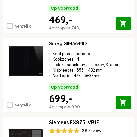
Op voorraad
469,-
Vergelijk
Adviesprijs
749,-
Smeg SIM3644D
Kookplaat
:
Inductie
Kookzones
:
4
Elektra aansluiting
:
2 fasen, 3 fasen
Nisbreedte
:
555 - 482 mm
Nisdiepte
:
478 - 560 mm
Op voorraad
699,-
Vergelijk
Adviesprijs
999,-
Siemens EX875LVB1E
88 reviews