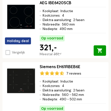
AEG IBE6420SCB
Kookplaat
:
Inductie
Kookzones
:
4
Elektra aansluiting
:
2 fasen
Nisbreedte
:
560 mm
Nisdiepte
:
490 mm
Op voorraad
Holiday deal
321,-
Vergelijk
Meestal
351,-
Siemens EH61RBEB6E
7 reviews
Kookplaat
:
Inductie
Kookzones
:
4
Elektra aansluiting
:
2 fasen
Nisbreedte
:
560 - 562 mm
Nisdiepte
:
490 - 502 mm
Op voorraad