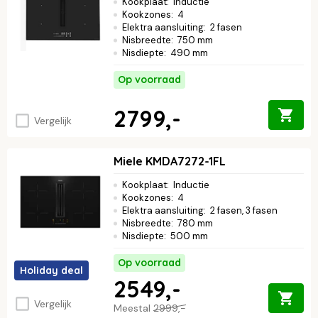
Kookplaat
:
Inductie
Kookzones
:
4
Elektra aansluiting
:
2 fasen
Nisbreedte
:
750 mm
Nisdiepte
:
490 mm
Op voorraad
2799,-
Vergelijk
Miele KMDA7272-1FL
Kookplaat
:
Inductie
Kookzones
:
4
Elektra aansluiting
:
2 fasen, 3 fasen
Nisbreedte
:
780 mm
Nisdiepte
:
500 mm
Op voorraad
Holiday deal
2549,-
Vergelijk
Meestal
2999,-