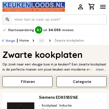
Klantwaardering
uit
34.055
reviews
9,1
Home
Zwarte kookplaten
Vorige
Zwarte kookplaten
Op zoek naar een vleugje luxe in je keuken? Een zwarte kookplaat
is de perfecte manier om jouw keuken een moderne en chique
meer...
uitstraling te geven. Of je nu liever kookt op inductie, keramisch
of gas, een zwarte kookplaat is altijd een stijlvolle keuze. Bij
Filteren
Categorie
Keukenloods hebben we een groot assortiment zwarte
kookplaten van topmerken, en dat voor de beste prijzen! Ben je
er klaar voor om jouw keuken naar een hoger niveau te tillen?
Siemens ED851BS16E
Ontdek ons aanbod en vind de zwarte kookplaat die perfect bij
jou en je keuken past.
Kookplaat
:
Inductie