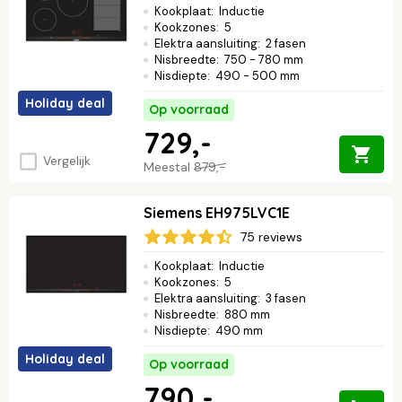
Kookplaat
:
Inductie
Kookzones
:
5
Elektra aansluiting
:
2 fasen
Nisbreedte
:
750 - 780 mm
Nisdiepte
:
490 - 500 mm
Holiday deal
Op voorraad
729,-
Vergelijk
Meestal
879,-
Siemens EH975LVC1E
75 reviews
Kookplaat
:
Inductie
Kookzones
:
5
Elektra aansluiting
:
3 fasen
Nisbreedte
:
880 mm
Nisdiepte
:
490 mm
Holiday deal
Op voorraad
790,-