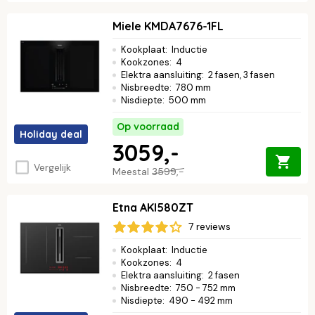
Miele KMDA7676-1FL
Kookplaat
:
Inductie
Kookzones
:
4
Elektra aansluiting
:
2 fasen, 3 fasen
Nisbreedte
:
780 mm
Nisdiepte
:
500 mm
Op voorraad
Holiday deal
3059,-
Vergelijk
Meestal
3599,-
Etna AKI580ZT
7 reviews
Kookplaat
:
Inductie
Kookzones
:
4
Elektra aansluiting
:
2 fasen
Nisbreedte
:
750 - 752 mm
Nisdiepte
:
490 - 492 mm