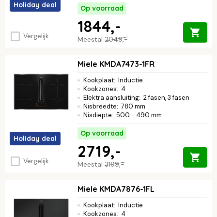
Holiday deal
Op voorraad
1844,-
Vergelijk
Meestal
2049,-
Miele KMDA7473-1FR
Kookplaat
:
Inductie
Kookzones
:
4
Elektra aansluiting
:
2 fasen, 3 fasen
Nisbreedte
:
780 mm
Nisdiepte
:
500 - 490 mm
Op voorraad
Holiday deal
2719,-
Vergelijk
Meestal
3199,-
Miele KMDA7876-1FL
Kookplaat
:
Inductie
Kookzones
:
4