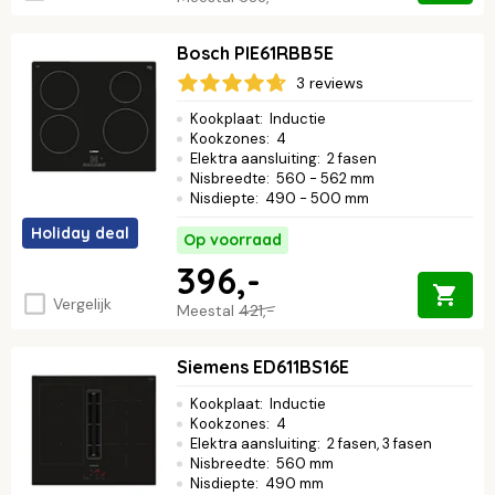
Bosch PIE61RBB5E
3 reviews
Kookplaat
:
Inductie
Kookzones
:
4
Elektra aansluiting
:
2 fasen
Nisbreedte
:
560 - 562 mm
Nisdiepte
:
490 - 500 mm
Holiday deal
Op voorraad
396,-
Vergelijk
Meestal
421,-
Siemens ED611BS16E
Kookplaat
:
Inductie
Kookzones
:
4
Elektra aansluiting
:
2 fasen, 3 fasen
Nisbreedte
:
560 mm
Nisdiepte
:
490 mm