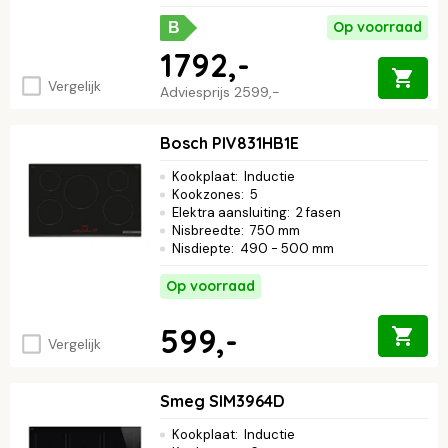
Op voorraad
B
1792,-
Vergelijk
Adviesprijs
2599,-
Bosch PIV831HB1E
Kookplaat
:
Inductie
Kookzones
:
5
Elektra aansluiting
:
2 fasen
Nisbreedte
:
750 mm
Nisdiepte
:
490 - 500 mm
Op voorraad
599,-
Vergelijk
Smeg SIM3964D
Kookplaat
:
Inductie