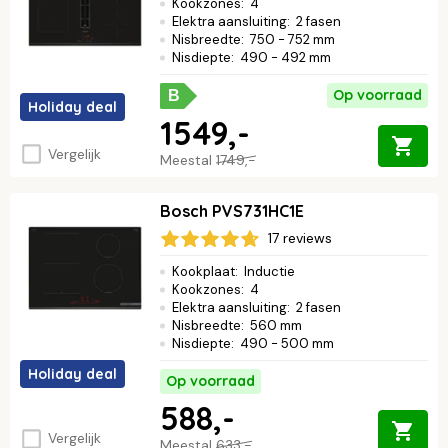
Kookzones
:
4
Elektra aansluiting
:
2 fasen
Nisbreedte
:
750 - 752 mm
Nisdiepte
:
490 - 492 mm
Op voorraad
B
Holiday deal
1549,-
Vergelijk
Meestal
1749,-
Bosch PVS731HC1E
17 reviews
Kookplaat
:
Inductie
Kookzones
:
4
Elektra aansluiting
:
2 fasen
Nisbreedte
:
560 mm
Nisdiepte
:
490 - 500 mm
Holiday deal
Op voorraad
588,-
Vergelijk
Meestal
633,-