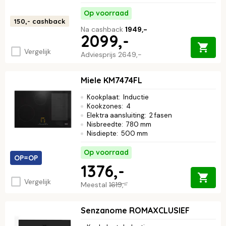
Op voorraad
150,-
cashback
Na cashback
1949,-
2099,-
Vergelijk
Adviesprijs
2649,-
Miele KM7474FL
Kookplaat
:
Inductie
Kookzones
:
4
Elektra aansluiting
:
2 fasen
Nisbreedte
:
780 mm
Nisdiepte
:
500 mm
Op voorraad
OP=OP
1376,-
Vergelijk
Meestal
1619,-
Senzanome ROMAXCLUSIEF