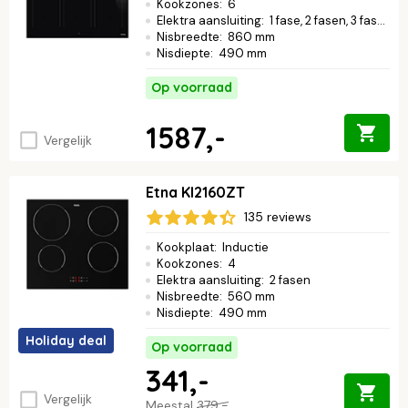
Kookzones
:
6
Elektra aansluiting
:
1 fase, 2 fasen, 3 fasen
Nisbreedte
:
860 mm
Nisdiepte
:
490 mm
Op voorraad
1587,-
Vergelijk
Etna KI2160ZT
135 reviews
Kookplaat
:
Inductie
Kookzones
:
4
Elektra aansluiting
:
2 fasen
Nisbreedte
:
560 mm
Nisdiepte
:
490 mm
Holiday deal
Op voorraad
341,-
Vergelijk
Meestal
379,-