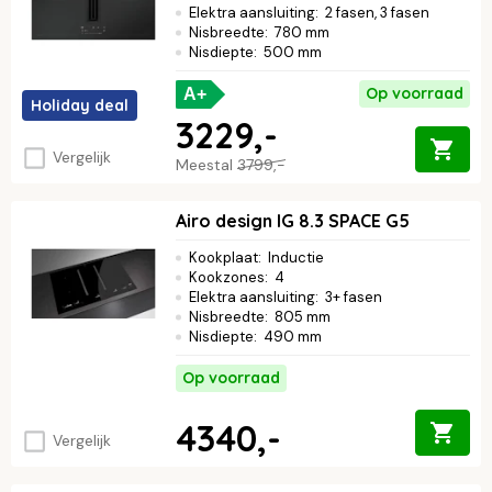
Elektra aansluiting
:
2 fasen, 3 fasen
Nisbreedte
:
780 mm
Nisdiepte
:
500 mm
Op voorraad
A+
Holiday deal
3229,-
Vergelijk
Meestal
3799,-
Airo design IG 8.3 SPACE G5
Kookplaat
:
Inductie
Kookzones
:
4
Elektra aansluiting
:
3+ fasen
Nisbreedte
:
805 mm
Nisdiepte
:
490 mm
Op voorraad
4340,-
Vergelijk