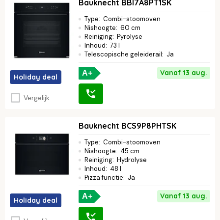
Bauknecht BBI7A8PT1SK
Type
:
Combi-stoomoven
Nishoogte
:
60 cm
Reiniging
:
Pyrolyse
Inhoud
:
73 l
Telescopische geleiderail
:
Ja
Vanaf 13 aug.
A+
Holiday deal
Vergelijk
Bauknecht BCS9P8PHTSK
Type
:
Combi-stoomoven
Nishoogte
:
45 cm
Reiniging
:
Hydrolyse
Inhoud
:
48 l
Pizza functie
:
Ja
Vanaf 13 aug.
A+
Holiday deal