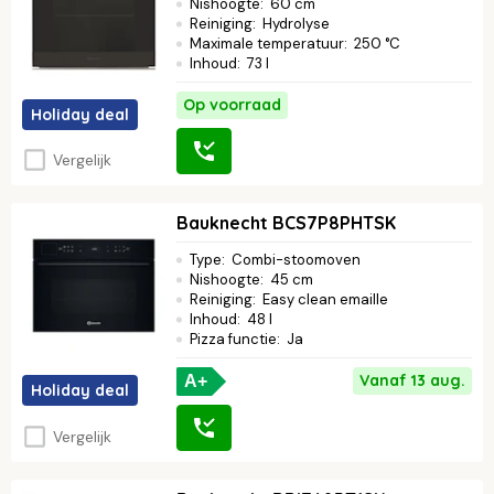
Nishoogte
:
60 cm
Reiniging
:
Hydrolyse
Maximale temperatuur
:
250 °C
Inhoud
:
73 l
Op voorraad
Holiday deal
Vergelijk
Bauknecht BCS7P8PHTSK
Type
:
Combi-stoomoven
Nishoogte
:
45 cm
Reiniging
:
Easy clean emaille
Inhoud
:
48 l
Pizza functie
:
Ja
Vanaf 13 aug.
A+
Holiday deal
Vergelijk