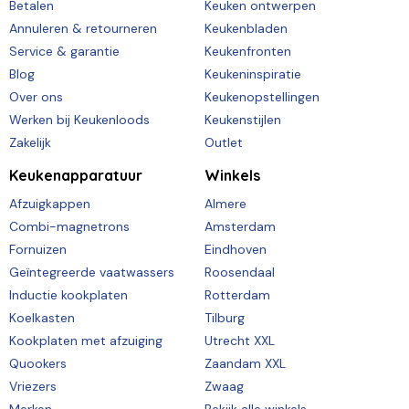
Betalen
Keuken ontwerpen
Annuleren & retourneren
Keukenbladen
Service & garantie
Keukenfronten
Blog
Keukeninspiratie
Over ons
Keukenopstellingen
Werken bij Keukenloods
Keukenstijlen
Zakelijk
Outlet
Keukenapparatuur
Winkels
Afzuigkappen
Almere
Combi-magnetrons
Amsterdam
Fornuizen
Eindhoven
Geïntegreerde vaatwassers
Roosendaal
Inductie kookplaten
Rotterdam
Koelkasten
Tilburg
Kookplaten met afzuiging
Utrecht XXL
Quookers
Zaandam XXL
Vriezers
Zwaag