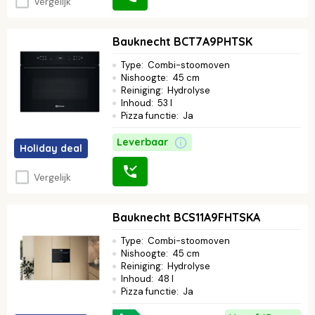
Vergelijk
Bauknecht BCT7A9PHTSK
Type
:
Combi-stoomoven
Nishoogte
:
45 cm
Reiniging
:
Hydrolyse
Inhoud
:
53 l
Pizza functie
:
Ja
Leverbaar
Holiday deal
Vergelijk
Bauknecht BCS11A9FHTSKA
Type
:
Combi-stoomoven
Nishoogte
:
45 cm
Reiniging
:
Hydrolyse
Inhoud
:
48 l
Pizza functie
:
Ja