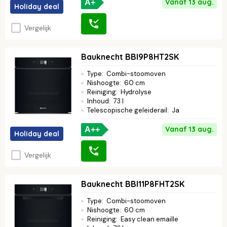
Vanaf 13 aug.
A+
Holiday deal
Vergelijk
Bauknecht BBI9P8HT2SK
Type
:
Combi-stoomoven
Nishoogte
:
60 cm
Reiniging
:
Hydrolyse
Inhoud
:
73 l
Telescopische geleiderail
:
Ja
Vanaf 13 aug.
A++
Holiday deal
Vergelijk
Bauknecht BBI11P8FHT2SK
Type
:
Combi-stoomoven
Nishoogte
:
60 cm
Reiniging
:
Easy clean emaille