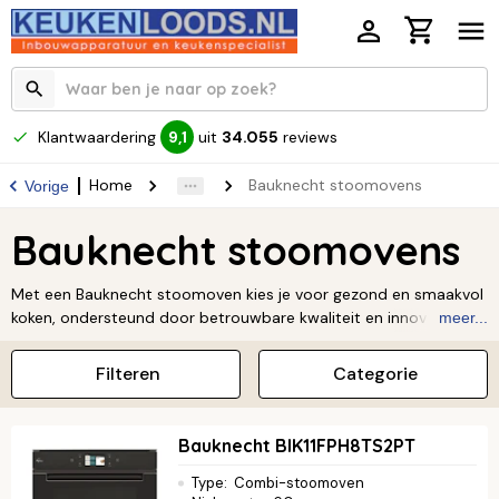
Klantwaardering
uit
34.055
reviews
9,1
Home
Bauknecht stoomovens
Vorige
Bauknecht stoomovens
Met een Bauknecht stoomoven kies je voor gezond en smaakvol
koken, ondersteund door betrouwbare kwaliteit en innovatieve
meer...
technologie. Deze stoomovens combineren stoom met hete
lucht voor gerechten die sappig van binnen en krokant van
Filteren
Categorie
buiten zijn, terwijl vitamines en mineralen behouden blijven.
Ervaar het gemak van de voorgeprogrammeerde recepten en
het intuïtieve design, en zet elke dag moeiteloos een perfecte
Bauknecht BIK11FPH8TS2PT
maaltijd op tafel.
Type
:
Combi-stoomoven