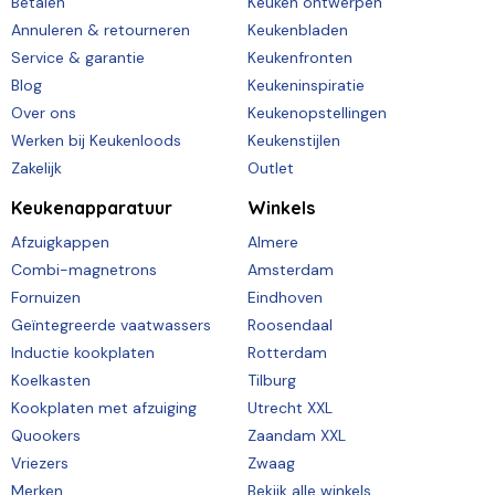
Betalen
Keuken ontwerpen
Annuleren & retourneren
Keukenbladen
Service & garantie
Keukenfronten
Blog
Keukeninspiratie
Over ons
Keukenopstellingen
Werken bij Keukenloods
Keukenstijlen
Zakelijk
Outlet
Keukenapparatuur
Winkels
Afzuigkappen
Almere
Combi-magnetrons
Amsterdam
Fornuizen
Eindhoven
Geïntegreerde vaatwassers
Roosendaal
Inductie kookplaten
Rotterdam
Koelkasten
Tilburg
Kookplaten met afzuiging
Utrecht XXL
Quookers
Zaandam XXL
Vriezers
Zwaag
Merken
Bekijk alle winkels