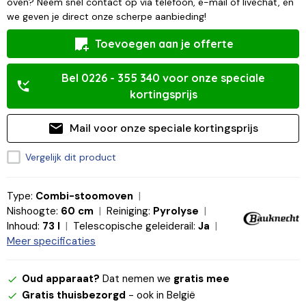
oven? Neem snel contact op via telefoon, e-mail of livechat, en
we geven je direct onze scherpe aanbieding!
Toevoegen aan je offerte
Bel 0226 - 355 340 voor onze speciale
kortingsprijs
Mail voor onze speciale kortingsprijs
Vergelijk dit product
Type:
Combi-stoomoven
Nishoogte:
60 cm
Reiniging:
Pyrolyse
Inhoud:
73 l
Telescopische geleiderail:
Ja
Meer specificaties
Oud apparaat?
Dat nemen we
gratis mee
Gratis thuisbezorgd
- ook in België