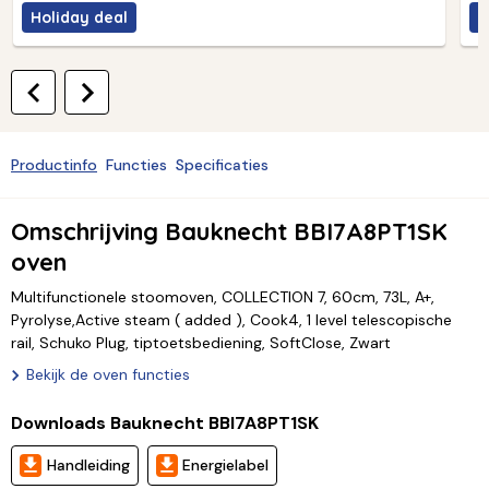
Holiday deal
H
Productinfo
Functies
Specificaties
Omschrijving Bauknecht BBI7A8PT1SK
oven
Multifunctionele stoomoven, COLLECTION 7, 60cm, 73L, A+,
Pyrolyse,Active steam ( added ), Cook4, 1 level telescopische
rail, Schuko Plug, tiptoetsbediening, SoftClose, Zwart
Bekijk de oven functies
Downloads Bauknecht BBI7A8PT1SK
Handleiding
Energielabel