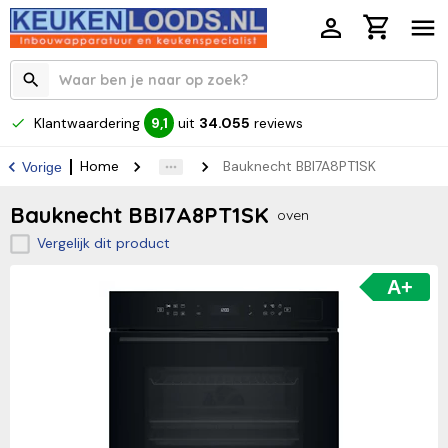
Klantwaardering
uit
34.055
reviews
9,1
Home
Bauknecht BBI7A8PT1SK
Vorige
Bauknecht BBI7A8PT1SK
oven
Vergelijk dit product
A+