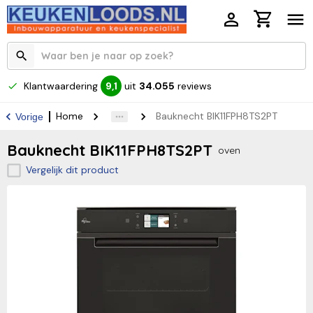
Klantwaardering
uit
34.055
reviews
9,1
Home
Bauknecht BIK11FPH8TS2PT
Vorige
Bauknecht BIK11FPH8TS2PT
oven
Vergelijk dit product