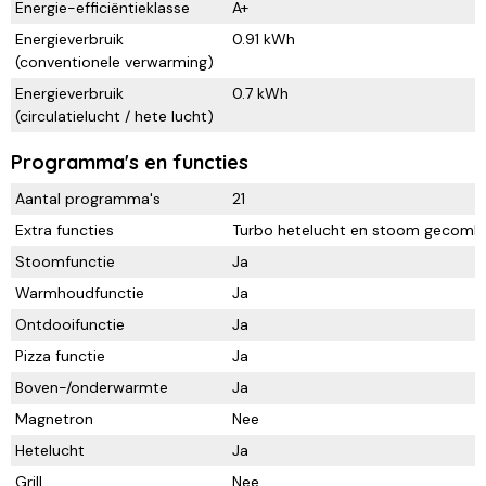
Energie-efficiëntieklasse
A+
Energieverbruik
0.91 kWh
(conventionele verwarming)
Energieverbruik
0.7 kWh
(circulatielucht / hete lucht)
Programma's en functies
Aantal programma's
21
Extra functies
Turbo hetelucht en stoom gecombin
Stoomfunctie
Ja
Warmhoudfunctie
Ja
Ontdooifunctie
Ja
Pizza functie
Ja
Boven-/onderwarmte
Ja
Magnetron
Nee
Hetelucht
Ja
Grill
Nee