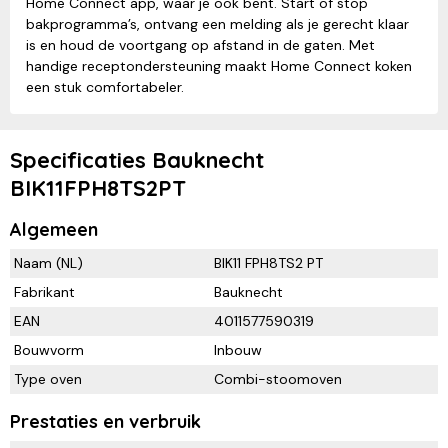
Home Connect app, waar je ook bent. Start of stop
bakprogramma’s, ontvang een melding als je gerecht klaar
is en houd de voortgang op afstand in de gaten. Met
handige receptondersteuning maakt Home Connect koken
een stuk comfortabeler.
Specificaties Bauknecht
BIK11FPH8TS2PT
Algemeen
Naam (NL)
BIK11 FPH8TS2 PT
Fabrikant
Bauknecht
EAN
4011577590319
Bouwvorm
Inbouw
Type oven
Combi-stoomoven
Prestaties en verbruik