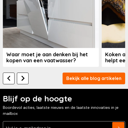
Waar moet je aan denken bij het
Koken al
kopen van een vaatwasser?
helpt een
Bekijk alle blog artikelen
Blijf op de hoogte
Boordevol acties, laatste nieuws en de laatste innovaties in je
mailbox