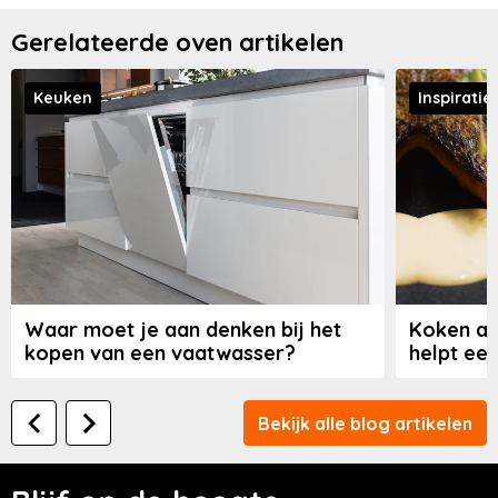
Gerelateerde oven artikelen
Keuken
Inspiratie
Waar moet je aan denken bij het
Koken al
kopen van een vaatwasser?
helpt een
Bekijk alle blog artikelen