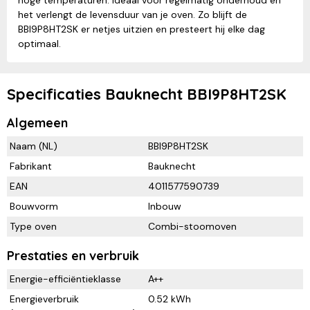
het verlengt de levensduur van je oven. Zo blijft de
BBI9P8HT2SK er netjes uitzien en presteert hij elke dag
optimaal.
Specificaties Bauknecht BBI9P8HT2SK
Algemeen
Naam (NL)
BBI9P8HT2SK
Fabrikant
Bauknecht
EAN
4011577590739
Bouwvorm
Inbouw
Type oven
Combi-stoomoven
Prestaties en verbruik
Energie-efficiëntieklasse
A++
Energieverbruik
0.52 kWh