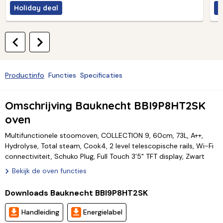
Holiday deal
H
Productinfo
Functies
Specificaties
Omschrijving Bauknecht BBI9P8HT2SK
oven
Multifunctionele stoomoven, COLLECTION 9, 60cm, 73L, A++,
Hydrolyse, Total steam, Cook4, 2 level telescopische rails, Wi-Fi
connectiviteit, Schuko Plug, Full Touch 3'5" TFT display, Zwart
Bekijk de oven functies
Downloads Bauknecht BBI9P8HT2SK
Handleiding
Energielabel