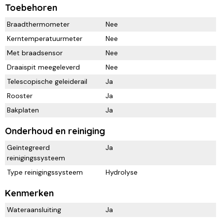
Toebehoren
Braadthermometer
Nee
Kerntemperatuurmeter
Nee
Met braadsensor
Nee
Draaispit meegeleverd
Nee
Telescopische geleiderail
Ja
Rooster
Ja
Bakplaten
Ja
Onderhoud en reiniging
Geïntegreerd
Ja
reinigingssysteem
Type reinigingssysteem
Hydrolyse
Kenmerken
Wateraansluiting
Ja