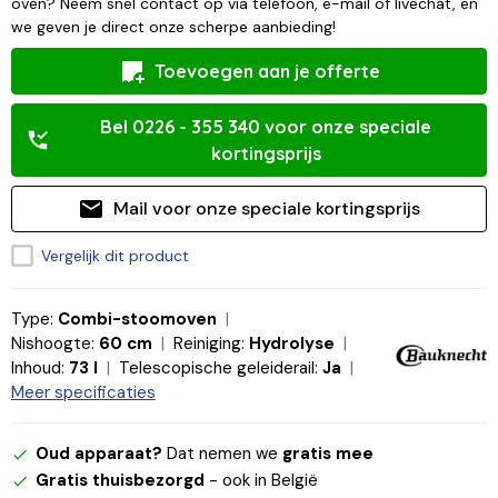
oven? Neem snel contact op via telefoon, e-mail of livechat, en
we geven je direct onze scherpe aanbieding!
Toevoegen aan je offerte
Bel 0226 - 355 340 voor onze speciale
kortingsprijs
Mail voor onze speciale kortingsprijs
Vergelijk dit product
Type:
Combi-stoomoven
Nishoogte:
60 cm
Reiniging:
Hydrolyse
Inhoud:
73 l
Telescopische geleiderail:
Ja
Meer specificaties
Oud apparaat?
Dat nemen we
gratis mee
Gratis thuisbezorgd
- ook in België