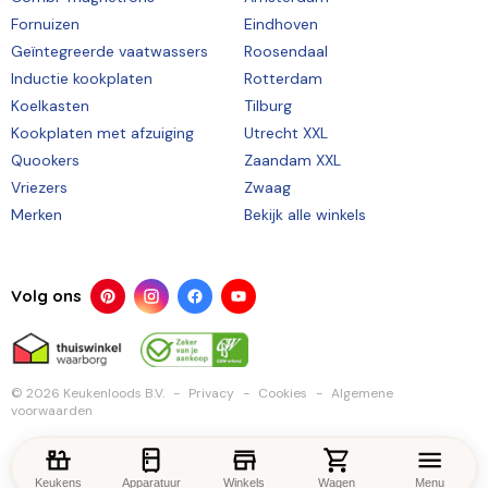
Fornuizen
Eindhoven
Geïntegreerde vaatwassers
Roosendaal
Inductie kookplaten
Rotterdam
Koelkasten
Tilburg
Kookplaten met afzuiging
Utrecht XXL
Quookers
Zaandam XXL
Vriezers
Zwaag
Merken
Bekijk alle winkels
Volg ons
© 2026 Keukenloods B.V.
Privacy
Cookies
Algemene
voorwaarden
Keukens
Apparatuur
Winkels
Wagen
Menu