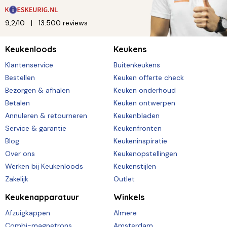
9,2/10
13.500 reviews
Keukenloods
Keukens
Klantenservice
Buitenkeukens
Bestellen
Keuken offerte check
Bezorgen & afhalen
Keuken onderhoud
Betalen
Keuken ontwerpen
Annuleren & retourneren
Keukenbladen
Service & garantie
Keukenfronten
Blog
Keukeninspiratie
Over ons
Keukenopstellingen
Werken bij Keukenloods
Keukenstijlen
Zakelijk
Outlet
Keukenapparatuur
Winkels
Afzuigkappen
Almere
Combi-magnetrons
Amsterdam