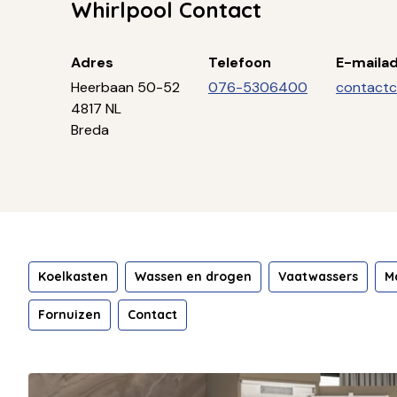
Whirlpool Contact
Adres
Telefoon
E-maila
Heerbaan 50-52
076-5306400
contactc
4817 NL
Breda
Koelkasten
Wassen en drogen
Vaatwassers
M
Fornuizen
Contact