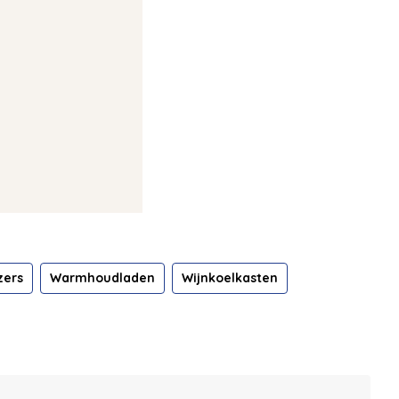
zers
Warmhoudladen
Wijnkoelkasten