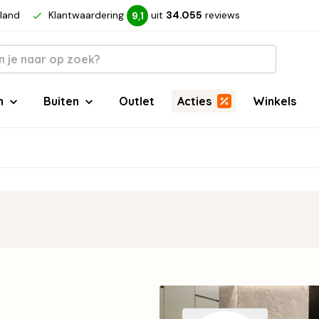
rland
Klantwaardering
uit
34.055
reviews
9,1
n
Buiten
Outlet
Acties
Winkels