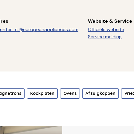
dres
Website & Service
enter_nl@europeanappliances.com
Officiële website
Service melding
agnetrons
Kookplaten
Ovens
Afzuigkappen
Vrie