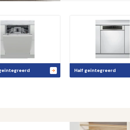
 geïntegreerd
Half geïntegreerd