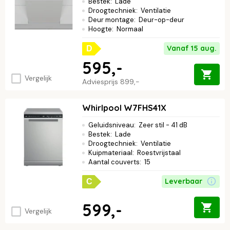
Bestek
:
Lade
Droogtechniek
:
Ventilatie
Deur montage
:
Deur-op-deur
Hoogte
:
Normaal
Vanaf 15 aug.
D
595,-
Vergelijk
Adviesprijs
899,-
Whirlpool W7FHS41X
Geluidsniveau
:
Zeer stil - 41 dB
Bestek
:
Lade
Droogtechniek
:
Ventilatie
Kuipmateriaal
:
Roestvrijstaal
Aantal couverts
:
15
Leverbaar
C
599,-
Vergelijk