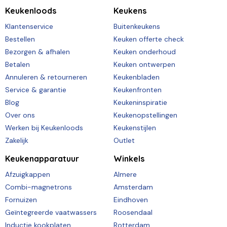
Keukenloods
Keukens
Klantenservice
Buitenkeukens
Bestellen
Keuken offerte check
Bezorgen & afhalen
Keuken onderhoud
Betalen
Keuken ontwerpen
Annuleren & retourneren
Keukenbladen
Service & garantie
Keukenfronten
Blog
Keukeninspiratie
Over ons
Keukenopstellingen
Werken bij Keukenloods
Keukenstijlen
Zakelijk
Outlet
Keukenapparatuur
Winkels
Afzuigkappen
Almere
Combi-magnetrons
Amsterdam
Fornuizen
Eindhoven
Geïntegreerde vaatwassers
Roosendaal
Inductie kookplaten
Rotterdam