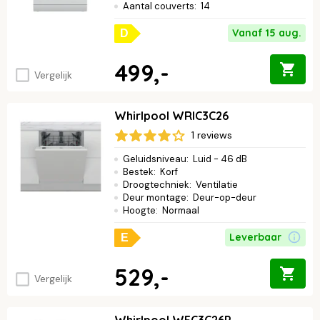
Aantal couverts
:
14
Vanaf 15 aug.
D
499,-
Vergelijk
Whirlpool WRIC3C26
1 reviews
Geluidsniveau
:
Luid - 46 dB
Bestek
:
Korf
Droogtechniek
:
Ventilatie
Deur montage
:
Deur-op-deur
Hoogte
:
Normaal
Leverbaar
E
529,-
Vergelijk
Whirlpool WFC3C26P