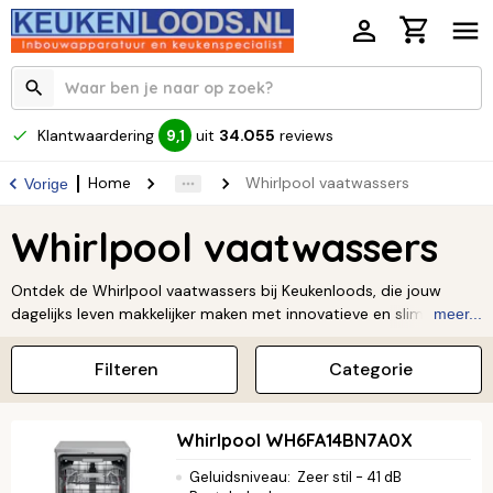
Klantwaardering
uit
34.055
reviews
9,1
Home
Whirlpool vaatwassers
Vorige
Whirlpool vaatwassers
Ontdek de Whirlpool vaatwassers bij Keukenloods, die jouw
dagelijks leven makkelijker maken met innovatieve en slimme
meer...
technologie. Dankzij de 6th Sense-technologie past de
vaatwasser het programma automatisch aan op de vuilgraad,
Filteren
Categorie
waardoor je tijd, water en energie bespaart. Kies voor het
betrouwbare gemak en de krachtige reiniging van Whirlpool en
houd meer tijd over voor wat echt belangrijk is.
Lees verder ↓
Whirlpool WH6FA14BN7A0X
Geluidsniveau
:
Zeer stil - 41 dB