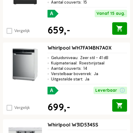
Aantal couverts
:
15
Vanaf 15 aug.
A
659,-
Vergelijk
Whirlpool WH7FA14BN7A0X
Geluidsniveau
:
Zeer stil - 41 dB
Kuipmateriaal
:
Roestvrijstaal
Aantal couverts
:
14
Verstelbaar bovenrek
:
Ja
Uitgestelde start
:
Ja
Leverbaar
A
699,-
Vergelijk
Whirlpool W3ID534SS