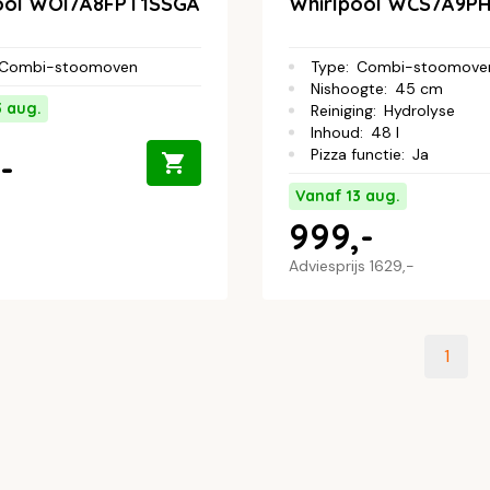
ool WOI7A8FPT1SSGA
Whirlpool WCS7A9P
Combi-stoomoven
Type
:
Combi-stoomove
Nishoogte
:
45 cm
3 aug.
Reiniging
:
Hydrolyse
Inhoud
:
48 l
Pizza functie
:
Ja
-
Vanaf 13 aug.
999,-
Adviesprijs
1629,-
1