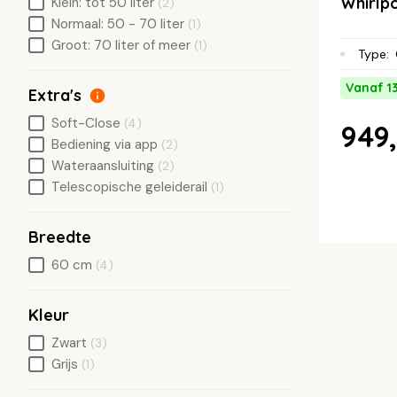
Whirlp
Klein: tot 50 liter
(2)
Normaal: 50 - 70 liter
(1)
Groot: 70 liter of meer
(1)
Type
:
Vanaf 1
Extra's
Soft-Close
(4)
949,
Bediening via app
(2)
Wateraansluiting
(2)
Telescopische geleiderail
(1)
Breedte
60 cm
(4)
Kleur
Zwart
(3)
Grijs
(1)