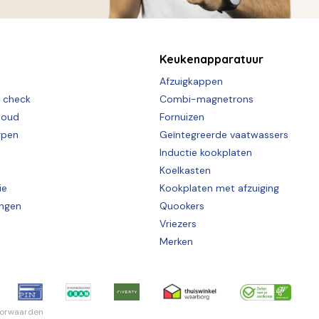
Keukenapparatuur
Afzuigkappen
e check
Combi-magnetrons
houd
Fornuizen
rpen
Geïntegreerde vaatwassers
Inductie kookplaten
Koelkasten
ie
Kookplaten met afzuiging
ingen
Quookers
Vriezers
Merken
oorwaarden