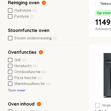
Reiniging oven
Telesc
Hydrolyse
(3)
Op voor
Pyrolyse
(1)
1149
Adviespri
Stoomfunctie oven
Stoom ondersteuning
(1)
Ovenfuncties
Grill
(4)
Hetelucht
(4)
Ontdooifunctie
(4)
Pizza functie
(4)
Warmhoudfunctie
(4)
Toon meer
Oven inhoud
Vergel