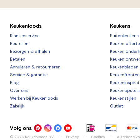
Keukenloods
Keukens
Klantenservice
Buitenkeukens
Bestellen
Keuken offert
Bezorgen & afhalen
Keuken onder
Betalen
Keuken ontwe
Annuleren & retourneren
Keukenbladen
Service & garantie
Keukenfronten
Blog
Keukeninspirat
Over ons
Keukenopstell
Werken bij Keukenloods
Keukenstijlen
Zakelijk
Outlet
Volg ons
© 2026 Keukenloods B.V.
Privacy
Cookies
Algemene v