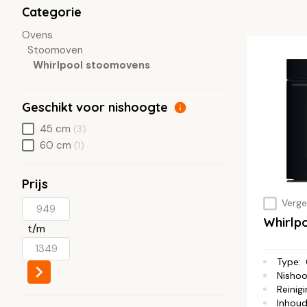
Categorie
Ovens
Stoomoven
Whirlpool stoomovens
Geschikt voor nishoogte
45 cm
(3)
60 cm
(1)
Prijs
Vergel
Whirlp
t/m
Type
:
Nisho
Reinig
Inhou