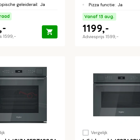
opische geleiderail
:
Ja
Pizza functie
:
Ja
raad
Vanaf 13 aug.
,-
1199,-
js
1599,-
Adviesprijs
1599,-
ijk
Vergelijk