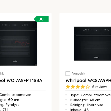
A+
ijk
Vergelijk
ool WOI7A8FPT1SBA
Whirlpool WCS7A9P
5 reviews
Combi-stoomoven
Type
:
Combi-stoomove
ogte
:
60 cm
Nishoogte
:
45 cm
ing
:
Pyrolyse
Reiniging
:
Hydrolyse
d
:
73 l
Inhoud
:
48 l