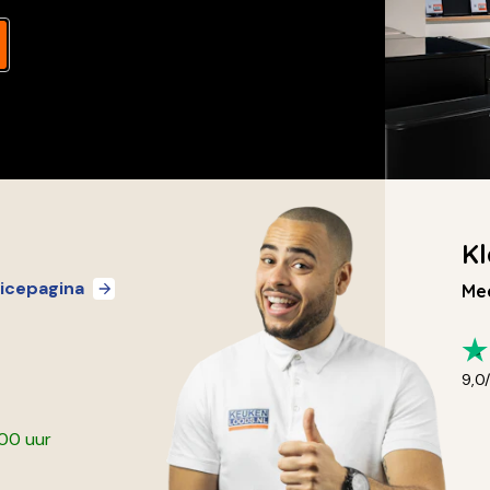
Kl
icepagina
Mee
9,0
:00 uur