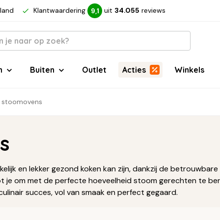
rland
Klantwaardering
uit
34.055
reviews
9,1
n
Buiten
Outlet
Acties
Winkels
l stoomovens
s
jk en lekker gezond koken kan zijn, dankzij de betrouwbare k
pt je om met de perfecte hoeveelheid stoom gerechten te be
ulinair succes, vol van smaak en perfect gegaard.