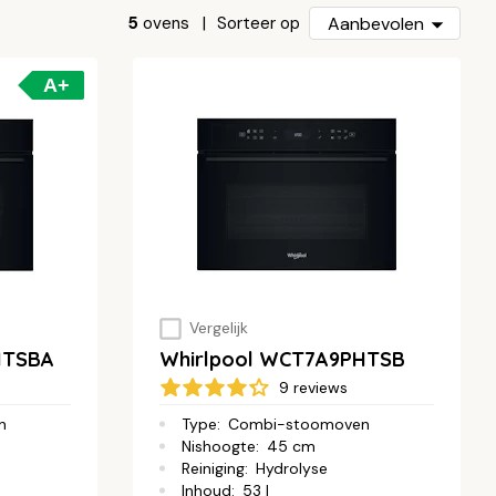
5
ovens
Aanbevolen
Sorteer op
A+
Vergelijk
HTSBA
Whirlpool WCT7A9PHTSB
9 reviews
n
Type
:
Combi-stoomoven
Nishoogte
:
45 cm
Reiniging
:
Hydrolyse
Inhoud
:
53 l