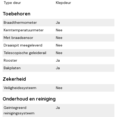
Type deur
Klepdeur
Toebehoren
Braadthermometer
Ja
Kerntemperatuurmeter
Nee
Met braadsensor
Nee
Draaispit meegeleverd
Nee
Telescopische geleiderail
Nee
Rooster
Ja
Bakplaten
Ja
Zekerheid
Veiligheidssysteem
Nee
Onderhoud en reiniging
Geïntegreerd
Ja
reinigingssysteem