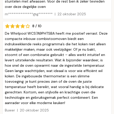
stuntelen met afwassen. Voor de rest ben ik zeker tevreden
over deze degelijke oven
m**************@g********
22 oktober 2025
8 / 10
De Whirlpool WCS7A9PHTSBA heeft me positief verrast. Deze
compacte inbouw combistoomoven biedt een
indrukwekkende reeks programma’s die het koken niet alleen
makkelijker maken, maar ook veelzijdiger. Of je nu bakt,
stoomt of een combinatie gebruikt – alles werkt intuïtief en
levert uitstekende resultaten. Wat ik bijzonder waardeer, is
hoe snel de oven opwarmt naar de ingestelde temperatuur.
Geen lange wachttijden, wat ideaal is voor wie efficiënt wil
koken. De ingebouwde thermometer is een slimme
toevoeging: je kunt precies zien of de oven de juiste
temperatuur heeft bereikt, wat vooral handig is bij delicate
gerechten. Kortom, een stijlvolle en krachtige oven die
technologie en gebruiksgemak perfect combineert. Een
aanrader voor elke moderne keuken!
Buwer
20 oktober 2025