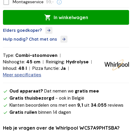
Montageservice
99,-
In winkelwagen
Elders goedkoper?
Hulp nodig? Chat met ons
Type:
Combi-stoomoven
Nishoogte:
45 cm
Reiniging:
Hydrolyse
Inhoud:
48 l
Pizza functie:
Ja
Meer specificaties
Oud apparaat?
Dat nemen we
gratis mee
Gratis thuisbezorgd
- ook in België
Klanten beoordelen ons met een
9,1
uit
34.055
reviews
Gratis ruilen
binnen 14 dagen
Heb je vragen over de Whirlpool WCS7A9PHTSBA?