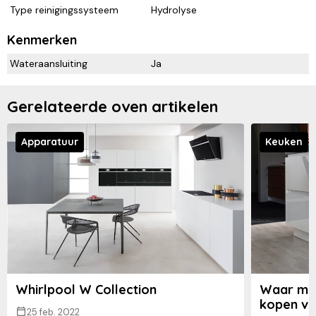
Type reinigingssysteem
Hydrolyse
Kenmerken
Wateraansluiting
Ja
Gerelateerde oven artikelen
Apparatuur
Keuken
Whirlpool W Collection
Waar moe
kopen va
25 feb. 2022