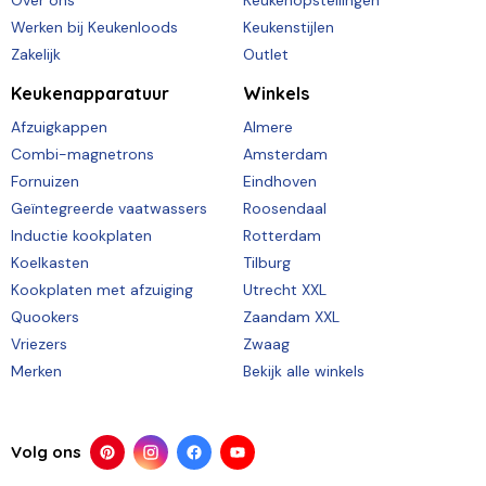
Over ons
Keukenopstellingen
Werken bij Keukenloods
Keukenstijlen
Zakelijk
Outlet
Keukenapparatuur
Winkels
Afzuigkappen
Almere
Combi-magnetrons
Amsterdam
Fornuizen
Eindhoven
Geïntegreerde vaatwassers
Roosendaal
Inductie kookplaten
Rotterdam
Koelkasten
Tilburg
Kookplaten met afzuiging
Utrecht XXL
Quookers
Zaandam XXL
Vriezers
Zwaag
Merken
Bekijk alle winkels
Volg ons