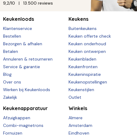
9,2/10
13.500 reviews
Keukenloods
Keukens
Klantenservice
Buitenkeukens
Bestellen
Keuken offerte check
Bezorgen & afhalen
Keuken onderhoud
Betalen
Keuken ontwerpen
Annuleren & retourneren
Keukenbladen
Service & garantie
Keukenfronten
Blog
Keukeninspiratie
Over ons
Keukenopstellingen
Werken bij Keukenloods
Keukenstijlen
Zakelijk
Outlet
Keukenapparatuur
Winkels
Afzuigkappen
Almere
Combi-magnetrons
Amsterdam
Fornuizen
Eindhoven