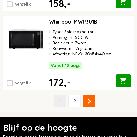
158,-
Vergelijk
Whirlpool MWP301B
Type
:
Solo magnetron
Vermogen
:
900 W
Basiskleur
:
Zwart
Bouwvorm
:
Vrijstaand
Afmeting HxBxD
:
30x54x40 cm
Vanaf 13 aug.
172,-
Vergelijk
1
2
Blijf op de hoogte
Boordevol acties, laatste nieuws en de laatste innovaties in je