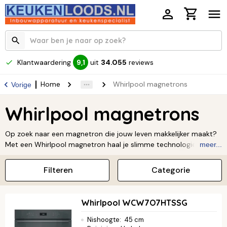
Klantwaardering
uit
34.055
reviews
9,1
Home
Whirlpool magnetrons
Vorige
Whirlpool magnetrons
Op zoek naar een magnetron die jouw leven makkelijker maakt?
Met een Whirlpool magnetron haal je slimme technologie en
meer...
gebruiksgemak in huis! Ze zijn speciaal ontworpen om jouw
kookervaring eenvoudiger en sneller te maken. Of je nu snel iets
Filteren
Categorie
wilt opwarmen, ontdooien of een complete maaltijd wilt
bereiden, Whirlpool heeft altijd een optie die perfect bij jou past.
Het moderne design en de handige functies maken het niet
Whirlpool WCW7O7HTSSG
alleen een praktische, maar ook een stijlvolle hulp voor in jouw
keuken. Klaar om het gemak van innovatie te ervaren? Ontdek
Nishoogte
:
45 cm