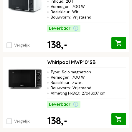
Inhoud
:
20 l
Vermogen
:
700 W
Basiskleur
:
Wit
Bouwvorm
:
Vrijstaand
Leverbaar
138,-
Vergelijk
Whirlpool MWP101SB
Type
:
Solo magnetron
Vermogen
:
700 W
Basiskleur
:
Zwart
Bouwvorm
:
Vrijstaand
Afmeting HxBxD
:
27x46x37 cm
Leverbaar
138,-
Vergelijk