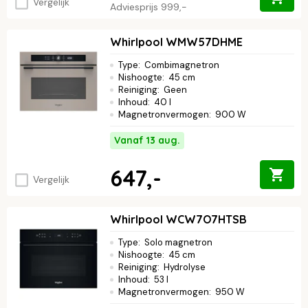
Vergelijk
Adviesprijs
999,-
Whirlpool WMW57DHME
Type
:
Combimagnetron
Nishoogte
:
45 cm
Reiniging
:
Geen
Inhoud
:
40 l
Magnetronvermogen
:
900 W
Vanaf 13 aug.
647,-
Vergelijk
Whirlpool WCW7O7HTSB
Type
:
Solo magnetron
Nishoogte
:
45 cm
Reiniging
:
Hydrolyse
Inhoud
:
53 l
Magnetronvermogen
:
950 W