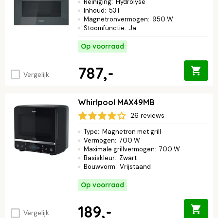
Reiniging
:
Hydrolyse
het assortiment Whirlpool magnetrons.
Inhoud
:
53 l
Magnetronvermogen
:
950 W
Stoomfunctie
:
Ja
Op voorraad
787,-
Vergelijk
Whirlpool MAX49MB
26 reviews
Type
:
Magnetron met grill
Vermogen
:
700 W
Maximale grillvermogen
:
700 W
Basiskleur
:
Zwart
Bouwvorm
:
Vrijstaand
Op voorraad
189,-
Vergelijk