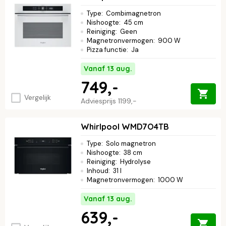
Type
:
Combimagnetron
Nishoogte
:
45 cm
Reiniging
:
Geen
Magnetronvermogen
:
900 W
Pizza functie
:
Ja
Vanaf 13 aug.
749,-
Vergelijk
Adviesprijs
1199,-
Whirlpool WMD7O4TB
Type
:
Solo magnetron
Nishoogte
:
38 cm
Reiniging
:
Hydrolyse
Inhoud
:
31 l
Magnetronvermogen
:
1000 W
Vanaf 13 aug.
639,-