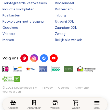
Geïntegreerde vaatwassers
Roosendaal
Inductie kookplaten
Rotterdam
Koelkasten
Tilburg
Kookplaten met afzuiging
Utrecht XXL
Quookers
Zaandam XXL
Vriezers
Zwaag
Merken
Bekijk alle winkels
Volg ons
© 2026 Keukenloods B.V.
Privacy
Cookies
Algemene
voorwaarden
Keukens
Apparatuur
Winkels
Wagen
Menu