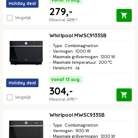
Holiday deal
279,-
Vergelijk
Meestal
329,-
Whirlpool MWSC9133SB
Type
:
Combimagnetron
Vermogen
:
1000 W
Maximale grillvermogen
:
1200 W
Maximale temperatuur
:
200 °C
Hetelucht
:
Ja
Vanaf 13 aug.
Holiday deal
304,-
Vergelijk
Meestal
379,-
Whirlpool MWSC933SB
Type
:
Combimagnetron
Vermogen
:
900 W
Maximale grillvermogen
:
1200 W