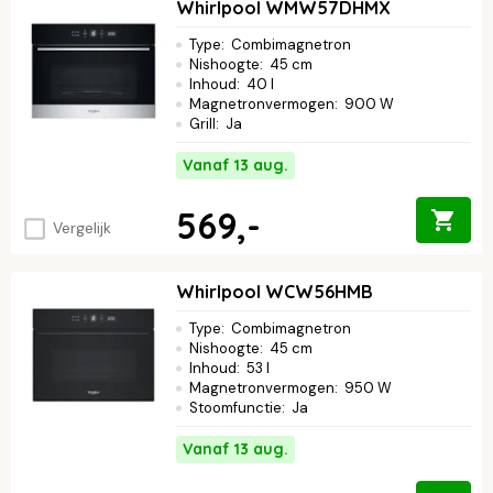
Whirlpool WMW57DHMX
Type
:
Combimagnetron
Nishoogte
:
45 cm
Inhoud
:
40 l
Magnetronvermogen
:
900 W
Grill
:
Ja
Vanaf 13 aug.
569,-
Vergelijk
Whirlpool WCW56HMB
Type
:
Combimagnetron
Nishoogte
:
45 cm
Inhoud
:
53 l
Magnetronvermogen
:
950 W
Stoomfunctie
:
Ja
Vanaf 13 aug.