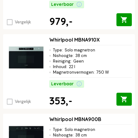
Leverbaar
979,-
Vergelijk
Whirlpool MBNA910X
Type
:
Solo magnetron
Nishoogte
:
38 cm
Reiniging
:
Geen
Inhoud
:
22 l
Magnetronvermogen
:
750 W
Leverbaar
353,-
Vergelijk
Whirlpool MBNA900B
Type
:
Solo magnetron
Nishoogte
:
38 cm