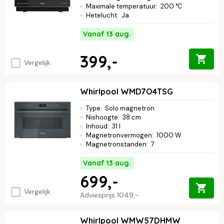
Maximale temperatuur
:
200 °C
Hetelucht
:
Ja
Vanaf 13 aug.
399,-
Vergelijk
Whirlpool WMD7O4TSG
Type
:
Solo magnetron
Nishoogte
:
38 cm
Inhoud
:
31 l
Magnetronvermogen
:
1000 W
Magnetronstanden
:
7
Vanaf 13 aug.
699,-
Vergelijk
Adviesprijs
1049,-
Whirlpool WMW57DHMW