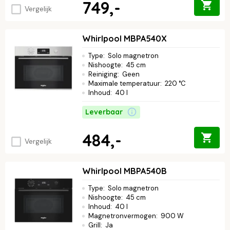
749,-
Vergelijk
Whirlpool MBPA540X
Type
:
Solo magnetron
Nishoogte
:
45 cm
Reiniging
:
Geen
Maximale temperatuur
:
220 °C
Inhoud
:
40 l
Leverbaar
484,-
Vergelijk
Whirlpool MBPA540B
Type
:
Solo magnetron
Nishoogte
:
45 cm
Inhoud
:
40 l
Magnetronvermogen
:
900 W
Grill
:
Ja