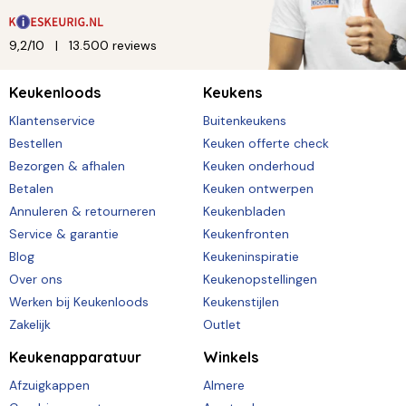
9,2/10
13.500 reviews
Keukenloods
Keukens
Klantenservice
Buitenkeukens
Bestellen
Keuken offerte check
Bezorgen & afhalen
Keuken onderhoud
Betalen
Keuken ontwerpen
Annuleren & retourneren
Keukenbladen
Service & garantie
Keukenfronten
Blog
Keukeninspiratie
Over ons
Keukenopstellingen
Werken bij Keukenloods
Keukenstijlen
Zakelijk
Outlet
Keukenapparatuur
Winkels
Afzuigkappen
Almere