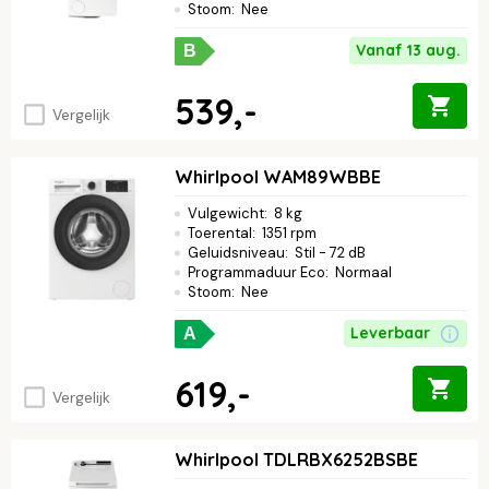
Stoom
:
Nee
Vanaf 13 aug.
B
539,-
Vergelijk
Whirlpool WAM89WBBE
Vulgewicht
:
8 kg
Toerental
:
1351 rpm
Geluidsniveau
:
Stil - 72 dB
Programmaduur Eco
:
Normaal
Stoom
:
Nee
Leverbaar
A
619,-
Vergelijk
Whirlpool TDLRBX6252BSBE