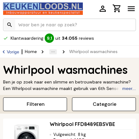
Klantwaardering
uit
34.055
reviews
9,1
Home
Whirlpool wasmachines
Vorige
Whirlpool wasmachines
Ben je op zoek naar een slimme en betrouwbare wasmachine?
Een Whirlpool wasmachine maakt gebruik van 6th Sense-
meer...
technologie, waarbij sensoren het wasprogramma automatisch
aanpassen voor een optimaal en zuinig resultaat! Profiteer van
Filteren
Categorie
innovatieve functies zoals FreshCare+ om je wasgoed tot wel 6
uur na het wassen fris te houden.
Whirlpool FFD8489EBSVBE
Vulgewicht
:
8 kg