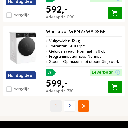
Holiday deal
592,-
Vergelijk
Adviesprijs
699,-
Whirlpool WPM27WADSBE
Vulgewicht
:
12 kg
Toerental
:
1400 rpm
Geluidsniveau
:
Normaal - 76 dB
Programmaduur Eco
:
Normaal
Stoom
:
Opfrissen met stoom, Strijkwerk verminderen
Leverbaar
A
Holiday deal
599,-
Vergelijk
Adviesprijs
739,-
1
2