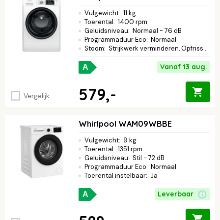
Vulgewicht
:
11 kg
Toerental
:
1400 rpm
Geluidsniveau
:
Normaal - 76 dB
Programmaduur Eco
:
Normaal
Stoom
:
Strijkwerk verminderen, Opfrissen met stoom, Hygiënisch stomen
Vanaf 13 aug.
A
579,-
Vergelijk
Whirlpool WAM09WBBE
Vulgewicht
:
9 kg
Toerental
:
1351 rpm
Geluidsniveau
:
Stil - 72 dB
Programmaduur Eco
:
Normaal
Toerental instelbaar
:
Ja
Leverbaar
A