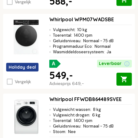
588,-
Vergelijk
Whirlpool WPM07WADSBE
Vulgewicht
:
10 kg
Toerental
:
1400 rpm
Geluidsniveau
:
Normaal - 75 dB
Programmaduur Eco
:
Normaal
Wasmiddeldoseersysteem
:
Ja
Leverbaar
A
Holiday deal
549,-
Vergelijk
Adviesprijs
649,-
Whirlpool FFWDB864489SVEE
Vulgewicht wassen
:
8 kg
Vulgewicht drogen
:
6 kg
Toerental
:
1400 rpm
Geluidsniveau
:
Normaal - 75 dB
Stoom
:
Nee