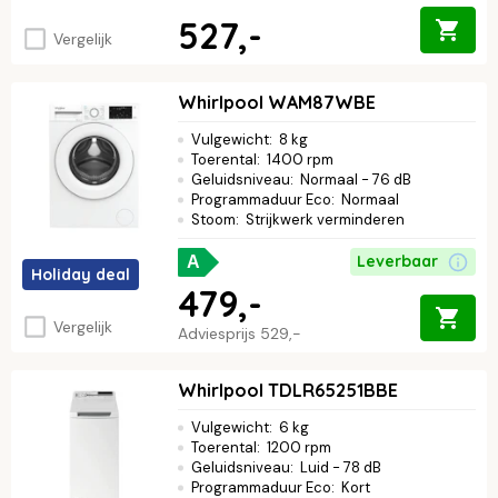
527,-
Vergelijk
Whirlpool WAM87WBE
Vulgewicht
:
8 kg
Toerental
:
1400 rpm
Geluidsniveau
:
Normaal - 76 dB
Programmaduur Eco
:
Normaal
Stoom
:
Strijkwerk verminderen
Leverbaar
A
Holiday deal
479,-
Vergelijk
Adviesprijs
529,-
Whirlpool TDLR65251BBE
Vulgewicht
:
6 kg
Toerental
:
1200 rpm
Geluidsniveau
:
Luid - 78 dB
Programmaduur Eco
:
Kort