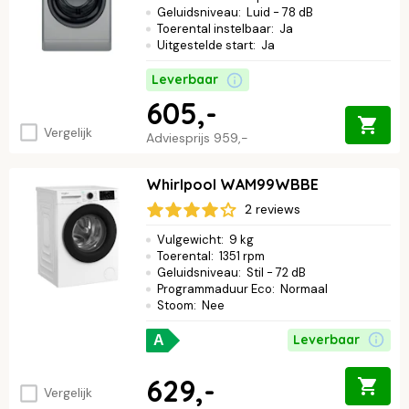
Geluidsniveau
:
Luid - 78 dB
Toerental instelbaar
:
Ja
Uitgestelde start
:
Ja
Leverbaar
605,-
Vergelijk
Adviesprijs
959,-
Whirlpool WAM99WBBE
2 reviews
Vulgewicht
:
9 kg
Toerental
:
1351 rpm
Geluidsniveau
:
Stil - 72 dB
Programmaduur Eco
:
Normaal
Stoom
:
Nee
Leverbaar
A
629,-
Vergelijk