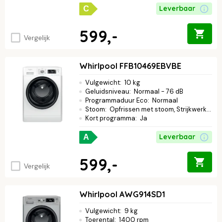
Leverbaar
C
599,-
Vergelijk
Whirlpool FFB10469EBVBE
Vulgewicht
:
10 kg
Geluidsniveau
:
Normaal - 76 dB
Programmaduur Eco
:
Normaal
Stoom
:
Opfrissen met stoom, Strijkwerk verminderen
Kort programma
:
Ja
Leverbaar
A
599,-
Vergelijk
Whirlpool AWG914SD1
Vulgewicht
:
9 kg
Toerental
:
1400 rpm