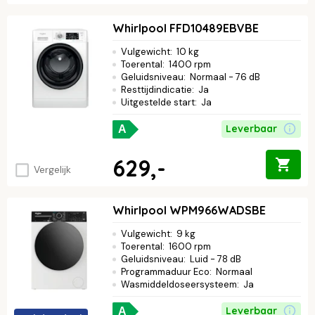
Whirlpool FFD10489EBVBE
Vulgewicht
:
10 kg
Toerental
:
1400 rpm
Geluidsniveau
:
Normaal - 76 dB
Resttijdindicatie
:
Ja
Uitgestelde start
:
Ja
Leverbaar
A
629,-
Vergelijk
Whirlpool WPM966WADSBE
Vulgewicht
:
9 kg
Toerental
:
1600 rpm
Geluidsniveau
:
Luid - 78 dB
Programmaduur Eco
:
Normaal
Wasmiddeldoseersysteem
:
Ja
Leverbaar
A