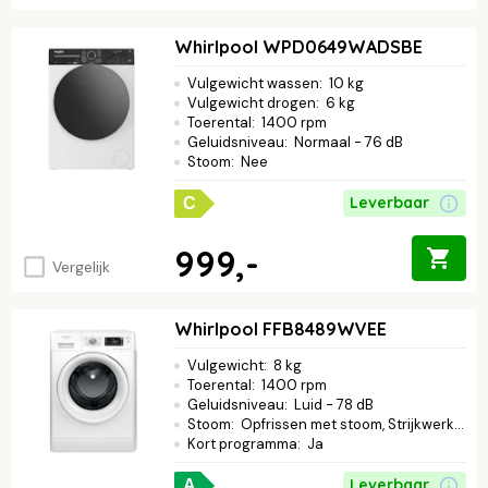
Whirlpool WPD0649WADSBE
Vulgewicht wassen
:
10 kg
Vulgewicht drogen
:
6 kg
Toerental
:
1400 rpm
Geluidsniveau
:
Normaal - 76 dB
Stoom
:
Nee
Leverbaar
C
999,-
Vergelijk
Whirlpool FFB8489WVEE
Vulgewicht
:
8 kg
Toerental
:
1400 rpm
Geluidsniveau
:
Luid - 78 dB
Stoom
:
Opfrissen met stoom, Strijkwerk verminderen
Kort programma
:
Ja
Leverbaar
A