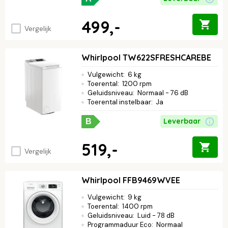
499,-
Vergelijk
Whirlpool TW622SFRESHCAREBE
Vulgewicht
:
6 kg
Toerental
:
1200 rpm
Geluidsniveau
:
Normaal - 76 dB
Toerental instelbaar
:
Ja
Leverbaar
B
519,-
Vergelijk
Whirlpool FFB9469WVEE
Vulgewicht
:
9 kg
Toerental
:
1400 rpm
Geluidsniveau
:
Luid - 78 dB
Programmaduur Eco
:
Normaal