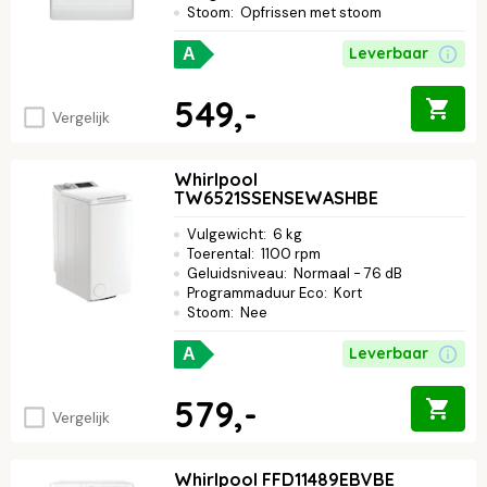
Stoom
:
Opfrissen met stoom
Leverbaar
A
549,-
Vergelijk
Whirlpool
TW6521SSENSEWASHBE
Vulgewicht
:
6 kg
Toerental
:
1100 rpm
Geluidsniveau
:
Normaal - 76 dB
Programmaduur Eco
:
Kort
Stoom
:
Nee
Leverbaar
A
579,-
Vergelijk
Whirlpool FFD11489EBVBE