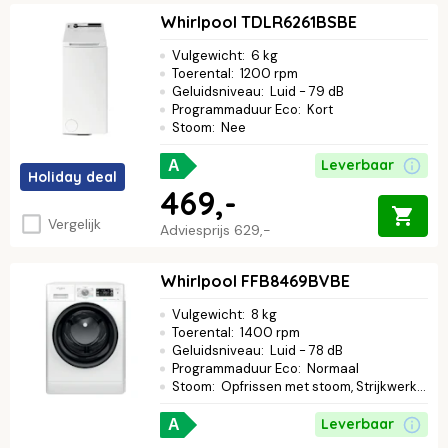
Whirlpool TDLR6261BSBE
Vulgewicht
:
6 kg
Toerental
:
1200 rpm
Geluidsniveau
:
Luid - 79 dB
Programmaduur Eco
:
Kort
Stoom
:
Nee
Leverbaar
A
Holiday deal
469,-
Vergelijk
Adviesprijs
629,-
Whirlpool FFB8469BVBE
Vulgewicht
:
8 kg
Toerental
:
1400 rpm
Geluidsniveau
:
Luid - 78 dB
Programmaduur Eco
:
Normaal
Stoom
:
Opfrissen met stoom, Strijkwerk verminderen
Leverbaar
A