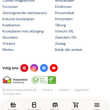
Combi-magnetrons
Amsterdam
Fornuizen
Eindhoven
Geïntegreerde vaatwassers
Roosendaal
Inductie kookplaten
Rotterdam
Koelkasten
Tilburg
Kookplaten met afzuiging
Utrecht XXL
Quookers
Zaandam XXL
Vriezers
Zwaag
Merken
Bekijk alle winkels
Volg ons
© 2026 Keukenloods B.V.
Privacy
Cookies
Algemene
voorwaarden