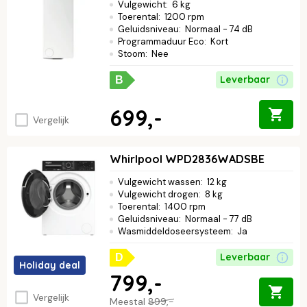
Vulgewicht
:
6 kg
Toerental
:
1200 rpm
Geluidsniveau
:
Normaal - 74 dB
Programmaduur Eco
:
Kort
Stoom
:
Nee
Leverbaar
B
699,-
Vergelijk
Whirlpool WPD2836WADSBE
Vulgewicht wassen
:
12 kg
Vulgewicht drogen
:
8 kg
Toerental
:
1400 rpm
Geluidsniveau
:
Normaal - 77 dB
Wasmiddeldoseersysteem
:
Ja
Leverbaar
D
Holiday deal
799,-
Vergelijk
Meestal
899,-