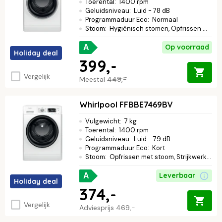
Toerental
:
1400 rpm
Geluidsniveau
:
Luid - 78 dB
Programmaduur Eco
:
Normaal
Stoom
:
Hygiënisch stomen, Opfrissen met stoom, Strijkwerk verminderen
Op voorraad
A
Holiday deal
399,-
Vergelijk
Meestal
449,-
Whirlpool FFBBE7469BV
Vulgewicht
:
7 kg
Toerental
:
1400 rpm
Geluidsniveau
:
Luid - 79 dB
Programmaduur Eco
:
Kort
Stoom
:
Opfrissen met stoom, Strijkwerk verminderen
Leverbaar
A
Holiday deal
374,-
Vergelijk
Adviesprijs
469,-