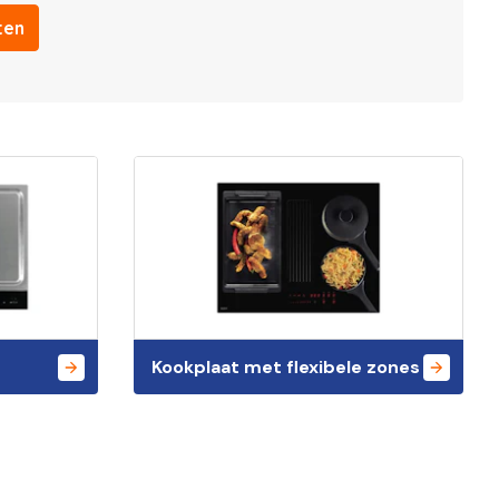
ten
Kookplaat met flexibele zones