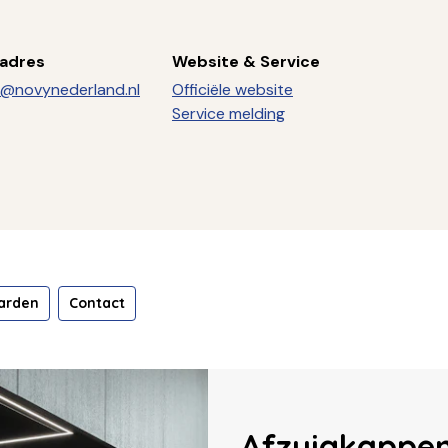
ladres
Website & Service
e@novynederland.nl
Officiële website
Service melding
arden
Contact
Afzuigkappe