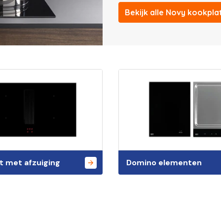
Bekijk alle Novy kookpla
t met afzuiging
Domino elementen