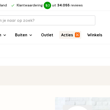
rland
Klantwaardering
uit
34.055
reviews
9,1
n
Buiten
Outlet
Acties
Winkels