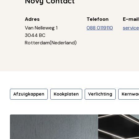
Novy Contact
Adres
Telefoon
E-mai
Van Nelleweg 1
088 0119110
servic
3044 BC
Rotterdam(Nederland)
Afzuigkappen
Kookplaten
Verlichting
Kernwa