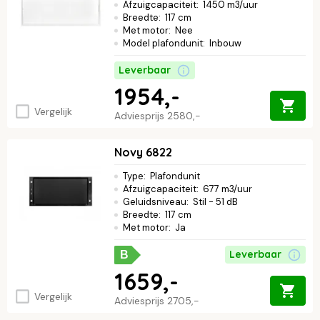
Afzuigcapaciteit
:
1450 m3/uur
Breedte
:
117 cm
Met motor
:
Nee
Model plafondunit
:
Inbouw
Leverbaar
1954,-
Vergelijk
Adviesprijs
2580,-
Novy 6822
Type
:
Plafondunit
Afzuigcapaciteit
:
677 m3/uur
Geluidsniveau
:
Stil - 51 dB
Breedte
:
117 cm
Met motor
:
Ja
Leverbaar
B
1659,-
Vergelijk
Adviesprijs
2705,-