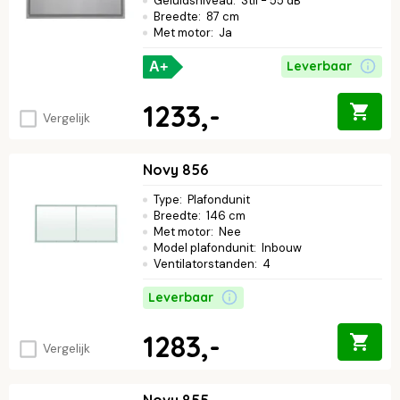
Geluidsniveau
:
Stil - 55 dB
Breedte
:
87 cm
Met motor
:
Ja
Leverbaar
A+
1233,-
Vergelijk
Novy 856
Type
:
Plafondunit
Breedte
:
146 cm
Met motor
:
Nee
Model plafondunit
:
Inbouw
Ventilatorstanden
:
4
Leverbaar
1283,-
Vergelijk
Novy 855