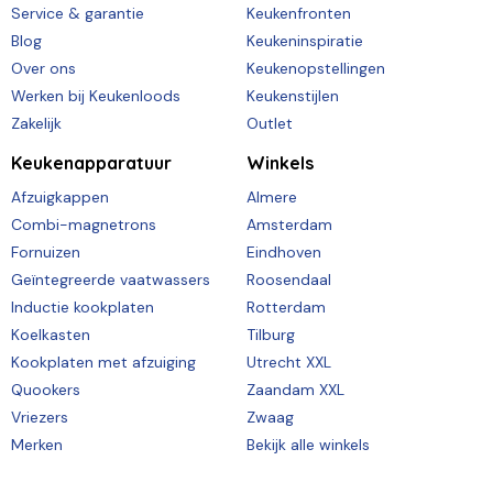
Service & garantie
Keukenfronten
Blog
Keukeninspiratie
Over ons
Keukenopstellingen
Werken bij Keukenloods
Keukenstijlen
Zakelijk
Outlet
Keukenapparatuur
Winkels
Afzuigkappen
Almere
Combi-magnetrons
Amsterdam
Fornuizen
Eindhoven
Geïntegreerde vaatwassers
Roosendaal
Inductie kookplaten
Rotterdam
Koelkasten
Tilburg
Kookplaten met afzuiging
Utrecht XXL
Quookers
Zaandam XXL
Vriezers
Zwaag
Merken
Bekijk alle winkels