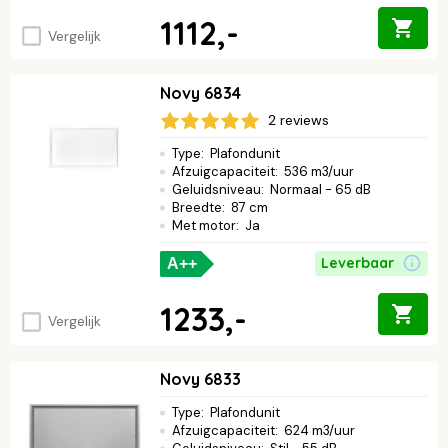
1112,-
Vergelijk
Novy 6834
2 reviews
Type
:
Plafondunit
Afzuigcapaciteit
:
536 m3/uur
Geluidsniveau
:
Normaal - 65 dB
Breedte
:
87 cm
Met motor
:
Ja
Leverbaar
A++
1233,-
Vergelijk
Novy 6833
Type
:
Plafondunit
Afzuigcapaciteit
:
624 m3/uur