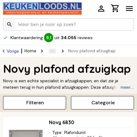
Klantwaardering
uit
34.055
reviews
9,1
Home
Novy plafond afzuigkap
Vorige
Novy plafond afzuigkap
Novy is een echte specialist in afzuigkappen, en dat zie je
meteen terug in hun plafond afzuigkappen. Deze afzuigkappen
meer...
blinken uit in technologie, design en gebruiksgemak. Met een
krachtige afzuiging, een strak design en de nieuwste snufjes is
Filteren
Categorie
een Novy afzuigkap een fantastische toevoeging aan jouw
keuken. Bekijk alle
Novy keukenapparatuur
.
Novy 6830
Type
:
Plafondunit