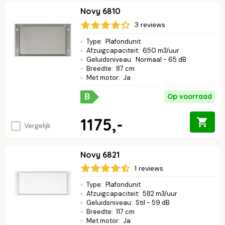
Novy 6810
3 reviews
Type
:
Plafondunit
Afzuigcapaciteit
:
650 m3/uur
Geluidsniveau
:
Normaal - 65 dB
Breedte
:
87 cm
Met motor
:
Ja
Op voorraad
B
1175,-
Vergelijk
Novy 6821
1 reviews
Type
:
Plafondunit
Afzuigcapaciteit
:
582 m3/uur
Geluidsniveau
:
Stil - 59 dB
Breedte
:
117 cm
Met motor
:
Ja