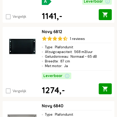
Leverbaar
A
1141,-
Vergelijk
Novy 6812
1 reviews
Type
:
Plafondunit
Afzuigcapaciteit
:
568 m3/uur
Geluidsniveau
:
Normaal - 65 dB
Breedte
:
87 cm
Met motor
:
Ja
Leverbaar
1274,-
Vergelijk
Novy 6840
Type
:
Plafondunit