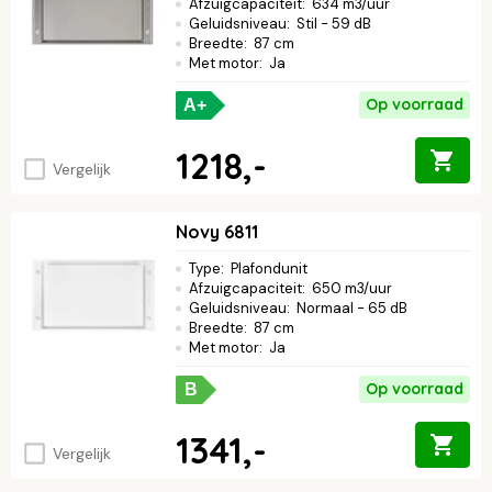
Afzuigcapaciteit
:
634 m3/uur
Geluidsniveau
:
Stil - 59 dB
Breedte
:
87 cm
Met motor
:
Ja
Op voorraad
A+
1218,-
Vergelijk
Novy 6811
Type
:
Plafondunit
Afzuigcapaciteit
:
650 m3/uur
Geluidsniveau
:
Normaal - 65 dB
Breedte
:
87 cm
Met motor
:
Ja
Op voorraad
B
1341,-
Vergelijk