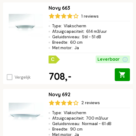
Novy 663
1 reviews
Type
:
Vlakscherm
Afzuigcapaciteit
:
614 m3/uur
Geluidsniveau
:
Stil - 51 dB
Breedte
:
60 cm
Met motor
:
Ja
Leverbaar
C
708,-
Vergelijk
Novy 692
2 reviews
Type
:
Vlakscherm
Afzuigcapaciteit
:
700 m3/uur
Geluidsniveau
:
Normaal - 61 dB
Breedte
:
90 cm
Met motor
:
Ja