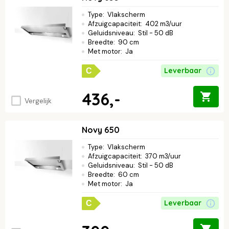
geniet van een heerlijke kookomgeving.
Type
:
Vlakscherm
Afzuigcapaciteit
:
402 m3/uur
Geluidsniveau
:
Stil - 50 dB
Breedte
:
90 cm
Met motor
:
Ja
Leverbaar
C
436,-
Vergelijk
Novy 650
Type
:
Vlakscherm
Afzuigcapaciteit
:
370 m3/uur
Geluidsniveau
:
Stil - 50 dB
Breedte
:
60 cm
Met motor
:
Ja
Leverbaar
C