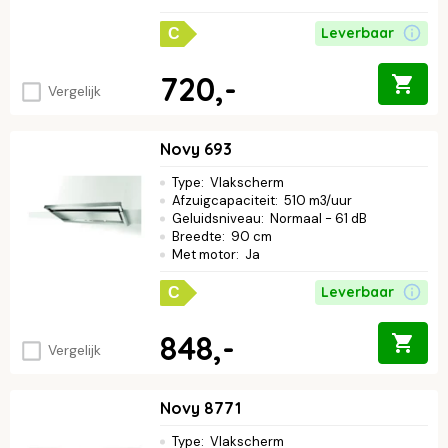
Leverbaar
C
720,-
Vergelijk
Novy 693
Type
:
Vlakscherm
Afzuigcapaciteit
:
510 m3/uur
Geluidsniveau
:
Normaal - 61 dB
Breedte
:
90 cm
Met motor
:
Ja
Leverbaar
C
848,-
Vergelijk
Novy 8771
Type
:
Vlakscherm