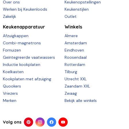
Over ons
Keukenopstellingen
Werken bij Keukenloods
Keukenstijlen
Zakelijk
Outlet
Keukenapparatuur
Winkels
Afzuigkappen
Almere
Combi-magnetrons
Amsterdam
Fornuizen
Eindhoven
Geïntegreerde vaatwassers
Roosendaal
Inductie kookplaten
Rotterdam
Koelkasten
Tilburg
Kookplaten met afzuiging
Utrecht XXL
Quookers
Zaandam XXL
Vriezers
Zwaag
Merken
Bekijk alle winkels
Volg ons