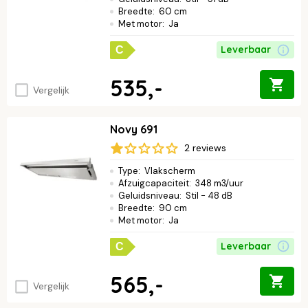
Breedte
:
60 cm
Met motor
:
Ja
Leverbaar
C
535,-
Vergelijk
Novy 691
2 reviews
Type
:
Vlakscherm
Afzuigcapaciteit
:
348 m3/uur
Geluidsniveau
:
Stil - 48 dB
Breedte
:
90 cm
Met motor
:
Ja
Leverbaar
C
565,-
Vergelijk