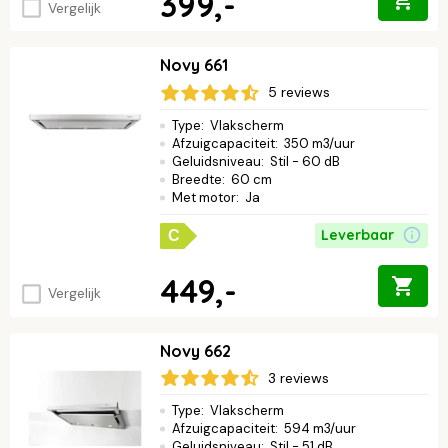
399,-
Vergelijk
Novy 661
5 reviews
Type
:
Vlakscherm
Afzuigcapaciteit
:
350 m3/uur
Geluidsniveau
:
Stil - 60 dB
Breedte
:
60 cm
Met motor
:
Ja
Leverbaar
C
449,-
Vergelijk
Novy 662
3 reviews
Type
:
Vlakscherm
Afzuigcapaciteit
:
594 m3/uur
Geluidsniveau
:
Stil - 51 dB