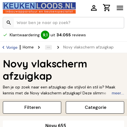
Klantwaardering
uit
34.055
reviews
9,1
Home
Novy vlakscherm afzuigkap
Vorige
Novy vlakscherm
afzuigkap
Ben je op zoek naar een afzuigkap die stijlvol én stil is? Maak
kennis met de Novy vlakscherm afzuigkap! Deze slimme
meer...
afzuigkappen hebben een strak design en nemen weinig ruimte
in. Je schuift ze makkelijk in en uit, perfect voor jouw moderne
Filteren
Categorie
keuken. Novy gebruikt innovatieve technologie en topkwaliteit,
zodat je keuken altijd fris en zonder kookluchtjes blijft. Ontdek
zelf hoe Novy stijl en functionaliteit perfect combineert en
Novy 655