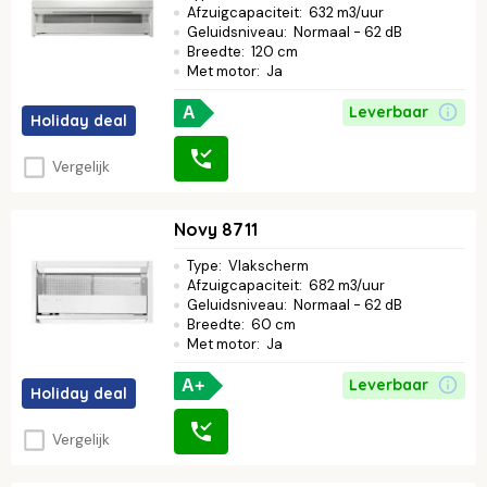
Afzuigcapaciteit
:
632 m3/uur
Geluidsniveau
:
Normaal - 62 dB
Breedte
:
120 cm
Met motor
:
Ja
Leverbaar
A
Holiday deal
Vergelijk
Novy 8711
Type
:
Vlakscherm
Afzuigcapaciteit
:
682 m3/uur
Geluidsniveau
:
Normaal - 62 dB
Breedte
:
60 cm
Met motor
:
Ja
Leverbaar
A+
Holiday deal
Vergelijk