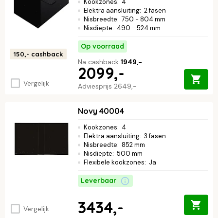
Kookzones
:
4
Elektra aansluiting
:
2 fasen
Nisbreedte
:
750 - 804 mm
Nisdiepte
:
490 - 524 mm
Op voorraad
150,-
cashback
Na cashback
1949,-
2099,-
Vergelijk
Adviesprijs
2649,-
Novy 40004
Kookzones
:
4
Elektra aansluiting
:
3 fasen
Nisbreedte
:
852 mm
Nisdiepte
:
500 mm
Flexibele kookzones
:
Ja
Leverbaar
3434,-
Vergelijk