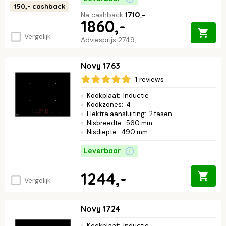
150,-
cashback
Na cashback
1710,-
1860,-
Vergelijk
Adviesprijs
2749,-
Novy 1763
1 reviews
Kookplaat
:
Inductie
Kookzones
:
4
Elektra aansluiting
:
2 fasen
Nisbreedte
:
560 mm
Nisdiepte
:
490 mm
Leverbaar
1244,-
Vergelijk
Novy 1724
Kookplaat
:
Inductie