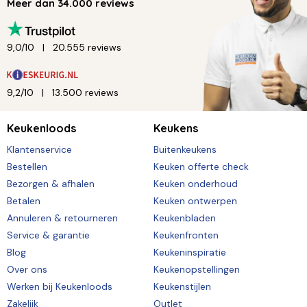
Meer dan 34.000 reviews
9,0/10
20.555 reviews
9,2/10
13.500 reviews
Keukenloods
Keukens
Klantenservice
Buitenkeukens
Bestellen
Keuken offerte check
Bezorgen & afhalen
Keuken onderhoud
Betalen
Keuken ontwerpen
Annuleren & retourneren
Keukenbladen
Service & garantie
Keukenfronten
Blog
Keukeninspiratie
Over ons
Keukenopstellingen
Werken bij Keukenloods
Keukenstijlen
Zakelijk
Outlet