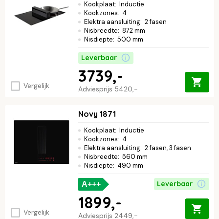
Kookplaat
:
Inductie
Kookzones
:
4
Elektra aansluiting
:
2 fasen
Nisbreedte
:
872 mm
Nisdiepte
:
500 mm
Leverbaar
3739,-
Vergelijk
Adviesprijs
5420,-
Novy 1871
Kookplaat
:
Inductie
Kookzones
:
4
Elektra aansluiting
:
2 fasen, 3 fasen
Nisbreedte
:
560 mm
Nisdiepte
:
490 mm
Leverbaar
A+++
1899,-
Vergelijk
Adviesprijs
2449,-