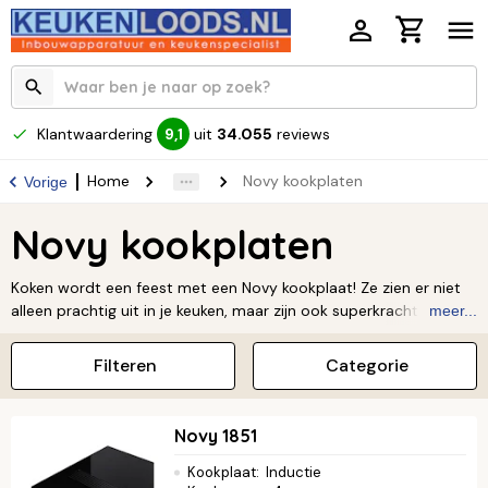
Klantwaardering
uit
34.055
reviews
9,1
Home
Novy kookplaten
Vorige
Novy kookplaten
Koken wordt een feest met een Novy kookplaat! Ze zien er niet
alleen prachtig uit in je keuken, maar zijn ook superkrachtig.
meer...
Dankzij de slimme functies heb je alle controle en vrijheid, of je
nu een snelle hap of een feestmaal maakt. Ben je klaar om je
Filteren
Categorie
kookkunsten naar een hoger niveau te tillen? Kies dan voor de
kwaliteit en het gemak van Novy.
Novy 1851
Kookplaat
:
Inductie