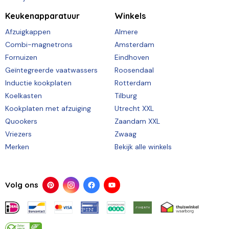
Keukenapparatuur
Winkels
Afzuigkappen
Almere
Combi-magnetrons
Amsterdam
Fornuizen
Eindhoven
Geïntegreerde vaatwassers
Roosendaal
Inductie kookplaten
Rotterdam
Koelkasten
Tilburg
Kookplaten met afzuiging
Utrecht XXL
Quookers
Zaandam XXL
Vriezers
Zwaag
Merken
Bekijk alle winkels
Volg ons