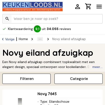
Klantwaardering
uit
34.055
reviews
9,1
Home
Novy eiland afzuigkap
Vorige
Novy eiland afzuigkap
Een Novy eiland afzuigkap combineert topkwaliteit met een
elegant design, speciaal ontworpen voor kookeilanden. Deze
meer...
afzuigkappen bieden krachtige en stille afzuiging, zodat je
ongestoord kunt koken in een frisse keuken. Novy staat bekend
Filteren
Categorie
om innovatie en oog voor detail, perfect voor wie functionaliteit
en stijl wil combineren. Ontdek het assortiment en geef je keuken
een luxe upgrade!
Novy 7645
Type
:
Eilandschouw