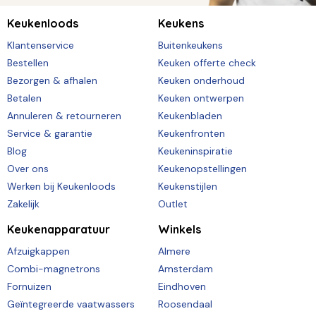
Keukenloods
Keukens
Klantenservice
Buitenkeukens
Bestellen
Keuken offerte check
Bezorgen & afhalen
Keuken onderhoud
Betalen
Keuken ontwerpen
Annuleren & retourneren
Keukenbladen
Service & garantie
Keukenfronten
Blog
Keukeninspiratie
Over ons
Keukenopstellingen
Werken bij Keukenloods
Keukenstijlen
Zakelijk
Outlet
Keukenapparatuur
Winkels
Afzuigkappen
Almere
Combi-magnetrons
Amsterdam
Fornuizen
Eindhoven
Geïntegreerde vaatwassers
Roosendaal