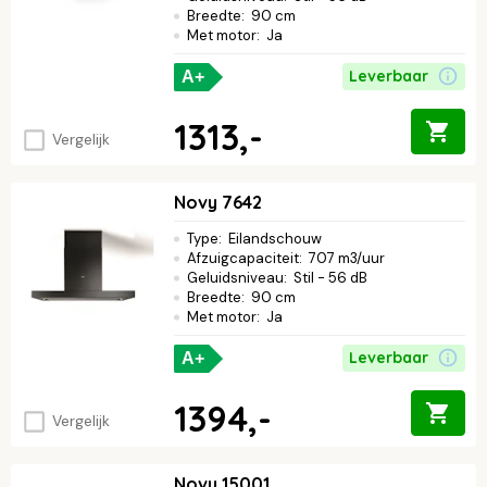
Breedte
:
90 cm
Met motor
:
Ja
Leverbaar
A+
1313,-
Vergelijk
Novy 7642
Type
:
Eilandschouw
Afzuigcapaciteit
:
707 m3/uur
Geluidsniveau
:
Stil - 56 dB
Breedte
:
90 cm
Met motor
:
Ja
Leverbaar
A+
1394,-
Vergelijk
Novy 15001