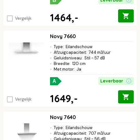
B
1464,-
Vergelijk
Novy 7660
Type
:
Eilandschouw
Afzuigcapaciteit
:
744 m3/uur
Geluidsniveau
:
Stil - 57 dB
Breedte
:
120 cm
Met motor
:
Ja
Leverbaar
A
1649,-
Vergelijk
Novy 7640
Type
:
Eilandschouw
Afzuigcapaciteit
:
707 m3/uur
Geluidsniveau
:
Stil - 56 dB