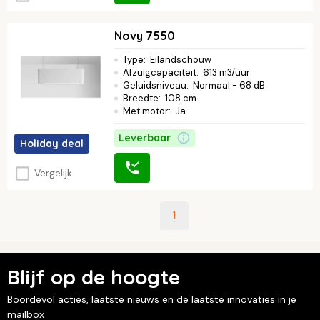
Novy 7550
Type
:
Eilandschouw
Afzuigcapaciteit
:
613 m3/uur
Geluidsniveau
:
Normaal - 68 dB
Breedte
:
108 cm
Met motor
:
Ja
Leverbaar
Holiday deal
Vergelijk
1
Blijf op de hoogte
Boordevol acties, laatste nieuws en de laatste innovaties in je
mailbox