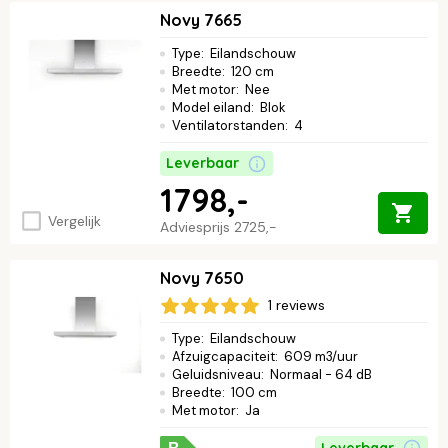
Novy 7665
Type
:
Eilandschouw
Breedte
:
120 cm
Met motor
:
Nee
Model eiland
:
Blok
Ventilatorstanden
:
4
Leverbaar
1798,-
Vergelijk
Adviesprijs
2725,-
Novy 7650
1 reviews
Type
:
Eilandschouw
Afzuigcapaciteit
:
609 m3/uur
Geluidsniveau
:
Normaal - 64 dB
Breedte
:
100 cm
Met motor
:
Ja
Leverbaar