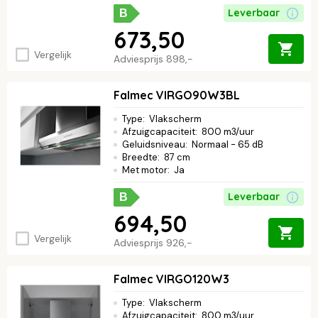
Leverbaar
B
673,50
Vergelijk
Adviesprijs
898,-
Falmec VIRGO90W3BL
Type
:
Vlakscherm
Afzuigcapaciteit
:
800 m3/uur
Geluidsniveau
:
Normaal - 65 dB
Breedte
:
87 cm
Met motor
:
Ja
Leverbaar
B
694,50
Vergelijk
Adviesprijs
926,-
Falmec VIRGO120W3
Type
:
Vlakscherm
Afzuigcapaciteit
:
800 m3/uur