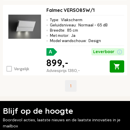
Falmec VERSO85W/1
Type
:
Vlakscherm
Geluidsniveau
:
Normaal - 65 dB
Breedte
:
85 cm
Met motor
:
Ja
Model wandschouw
:
Design
Leverbaar
A
899,-
Vergelijk
Adviesprijs
1380,-
1
Blijf op de hoogte
Boordevol acties, laatste nieuws en de laatste innovaties in je
mailbox