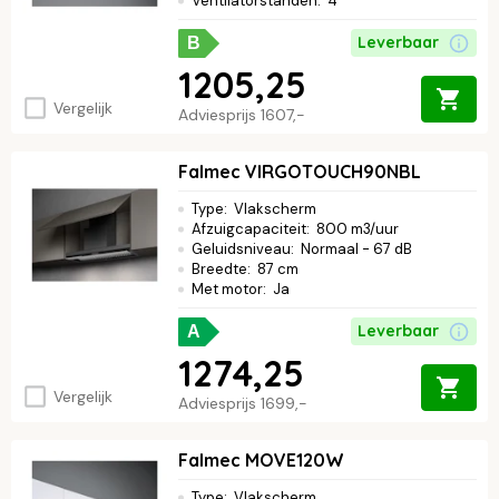
Ventilatorstanden
:
4
Leverbaar
B
1205,25
Vergelijk
Adviesprijs
1607,-
Falmec VIRGOTOUCH90NBL
Type
:
Vlakscherm
Afzuigcapaciteit
:
800 m3/uur
Geluidsniveau
:
Normaal - 67 dB
Breedte
:
87 cm
Met motor
:
Ja
Leverbaar
A
1274,25
Vergelijk
Adviesprijs
1699,-
Falmec MOVE120W
Type
:
Vlakscherm