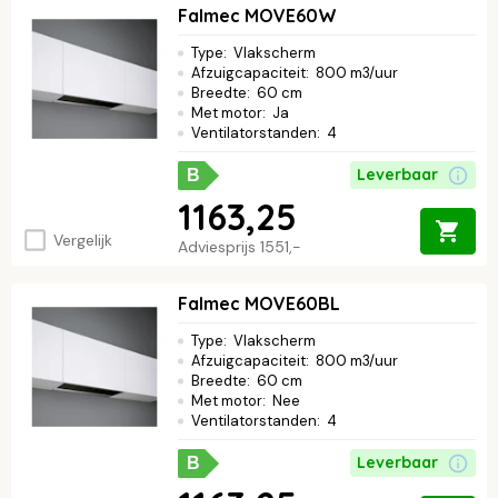
Falmec MOVE60W
Type
:
Vlakscherm
Afzuigcapaciteit
:
800 m3/uur
Breedte
:
60 cm
Met motor
:
Ja
Ventilatorstanden
:
4
Leverbaar
B
1163,25
Vergelijk
Adviesprijs
1551,-
Falmec MOVE60BL
Type
:
Vlakscherm
Afzuigcapaciteit
:
800 m3/uur
Breedte
:
60 cm
Met motor
:
Nee
Ventilatorstanden
:
4
Leverbaar
B