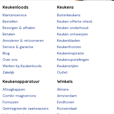
Keukenloods
Keukens
Klantenservice
Buitenkeukens
Bestellen
Keuken offerte check
Bezorgen & afhalen
Keuken onderhoud
Betalen
Keuken ontwerpen
Annuleren & retourneren
Keukenbladen
Service & garantie
Keukenfronten
Blog
Keukeninspiratie
Over ons
Keukenopstellingen
Werken bij Keukenloods
Keukenstijlen
Zakelijk
Outlet
Keukenapparatuur
Winkels
Afzuigkappen
Almere
Combi-magnetrons
Amsterdam
Fornuizen
Eindhoven
Geïntegreerde vaatwassers
Roosendaal