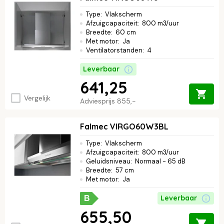
en ervaar de perfecte combinatie van functionaliteit en
elegantie.
Type
:
Vlakscherm
Afzuigcapaciteit
:
800 m3/uur
Breedte
:
60 cm
Met motor
:
Ja
Ventilatorstanden
:
4
Leverbaar
641,25
Vergelijk
Adviesprijs
855,-
Falmec VIRGO60W3BL
Type
:
Vlakscherm
Afzuigcapaciteit
:
800 m3/uur
Geluidsniveau
:
Normaal - 65 dB
Breedte
:
57 cm
Met motor
:
Ja
Leverbaar
B
655,50