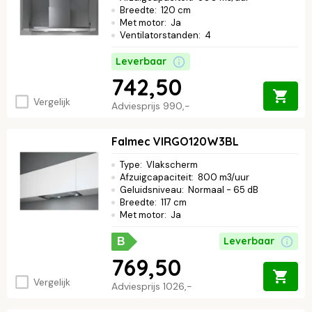
Breedte
:
120 cm
Met motor
:
Ja
Ventilatorstanden
:
4
Leverbaar
742,50
Vergelijk
Adviesprijs
990,-
Falmec VIRGO120W3BL
Type
:
Vlakscherm
Afzuigcapaciteit
:
800 m3/uur
Geluidsniveau
:
Normaal - 65 dB
Breedte
:
117 cm
Met motor
:
Ja
Leverbaar
B
769,50
Vergelijk
Adviesprijs
1026,-