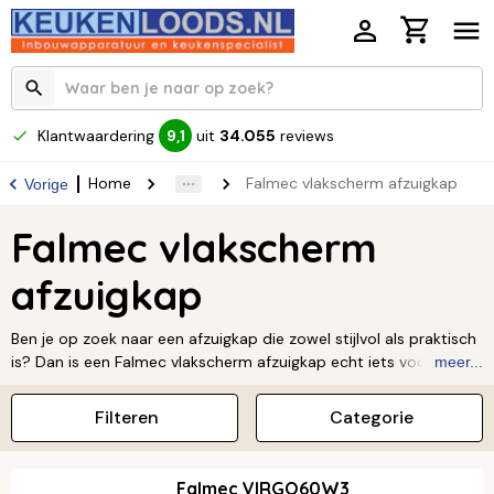
Klantwaardering
uit
34.055
reviews
9,1
Home
Falmec vlakscherm afzuigkap
Vorige
Falmec vlakscherm
afzuigkap
Ben je op zoek naar een afzuigkap die zowel stijlvol als praktisch
is? Dan is een Falmec vlakscherm afzuigkap echt iets voor jou!
meer...
Deze afzuigkappen zijn super slim ontworpen: compact, krachtig
en heel makkelijk te gebruiken. Ze passen perfect in elke
Filteren
Categorie
moderne keuken. Met een Falmec in jouw keuken geniet je van
een stille werking en een heerlijk frisse, geurvrije kookomgeving.
Zeg maar dag tegen kookluchtjes! Ontdek zelf het assortiment
Falmec VIRGO60W3