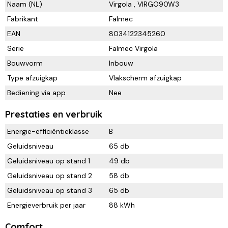
Naam (NL)
Virgola , VIRGO90W3
Fabrikant
Falmec
EAN
8034122345260
Serie
Falmec Virgola
Bouwvorm
Inbouw
Type afzuigkap
Vlakscherm afzuigkap
Bediening via app
Nee
Prestaties en verbruik
Energie-efficiëntieklasse
B
Geluidsniveau
65 db
Geluidsniveau op stand 1
49 db
Geluidsniveau op stand 2
58 db
Geluidsniveau op stand 3
65 db
Energieverbruik per jaar
88 kWh
Comfort