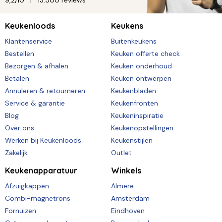
9,2/10
13.500 reviews
Keukenloods
Keukens
Klantenservice
Buitenkeukens
Bestellen
Keuken offerte check
Bezorgen & afhalen
Keuken onderhoud
Betalen
Keuken ontwerpen
Annuleren & retourneren
Keukenbladen
Service & garantie
Keukenfronten
Blog
Keukeninspiratie
Over ons
Keukenopstellingen
Werken bij Keukenloods
Keukenstijlen
Zakelijk
Outlet
Keukenapparatuur
Winkels
Afzuigkappen
Almere
Combi-magnetrons
Amsterdam
Fornuizen
Eindhoven