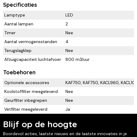
Specificaties
Lamptype
LED
Aantal lampen
2
Timer
Nee
Aantal vermogensstanden
4
Terugslagklep
Nee
Afzuigcapaciteit luchtafvoer
800 m3/uur
Toebehoren
Optionele accessoires
KAF750, KAF750, KACL960, KACL10
Koolstoffilter meegeleverd
Nee
Geurfilter inbegrepen
Nee
Vetfilter meegeleverd
Ja
Blijf op de hoogte
Boordevol acties, laatste nieuws en de laatste innovaties in je