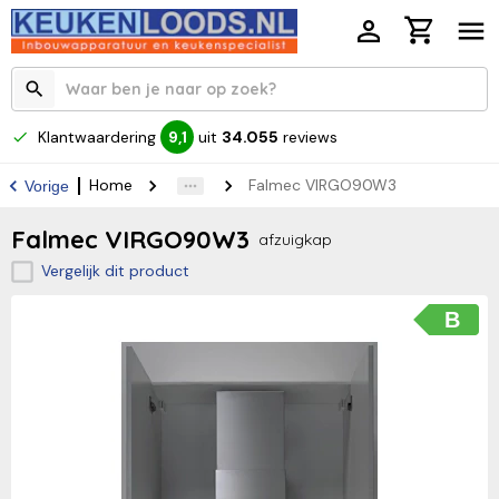
Klantwaardering
uit
34.055
reviews
9,1
Home
Falmec VIRGO90W3
Vorige
Falmec VIRGO90W3
afzuigkap
Vergelijk dit product
B