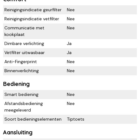
Reinigingsindicatie geurfilter
Nee
Reinigingsindicatie vetfilter
Nee
Communicatie met
Nee
kookplaat
Dimbare verlichting
Ja
Vetfilter uitwasbaar
Ja
Anti-Fingerprint
Nee
Binnenverlichting
Nee
Bediening
Smart bediening
Nee
Afstandsbediening
Nee
meegeleverd
Soort bedieningselementen
Tiptoets
Aansluiting