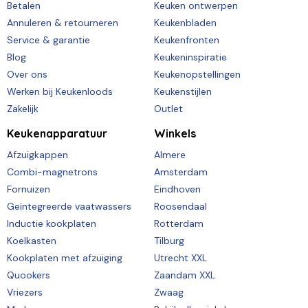
Betalen
Keuken ontwerpen
Annuleren & retourneren
Keukenbladen
Service & garantie
Keukenfronten
Blog
Keukeninspiratie
Over ons
Keukenopstellingen
Werken bij Keukenloods
Keukenstijlen
Zakelijk
Outlet
Keukenapparatuur
Winkels
Afzuigkappen
Almere
Combi-magnetrons
Amsterdam
Fornuizen
Eindhoven
Geïntegreerde vaatwassers
Roosendaal
Inductie kookplaten
Rotterdam
Koelkasten
Tilburg
Kookplaten met afzuiging
Utrecht XXL
Quookers
Zaandam XXL
Vriezers
Zwaag