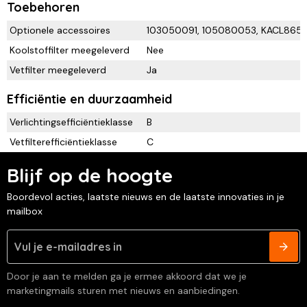
Toebehoren
Optionele accessoires
103050091, 105080053, KACL865
Koolstoffilter meegeleverd
Nee
Vetfilter meegeleverd
Ja
Efficiëntie en duurzaamheid
Verlichtingsefficiëntieklasse
B
Vetfilterefficiëntieklasse
C
Blijf op de hoogte
Boordevol acties, laatste nieuws en de laatste innovaties in je
mailbox
Door je aan te melden ga je ermee akkoord dat we je
marketingmails sturen met nieuws en aanbiedingen.