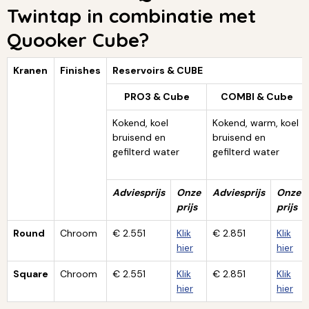
Twintap in combinatie met
Quooker Cube?
Kranen
Finishes
Reservoirs & CUBE
PRO3 & Cube
COMBI & Cube
Kokend, koel
Kokend, warm, koel
bruisend en
bruisend en
gefilterd water
gefilterd water
Adviesprijs
Onze
Adviesprijs
Onze
prijs
prijs
Round
Chroom
€ 2.551
Klik
€ 2.851
Klik
hier
hier
Square
Chroom
€ 2.551
Klik
€ 2.851
Klik
hier
hier