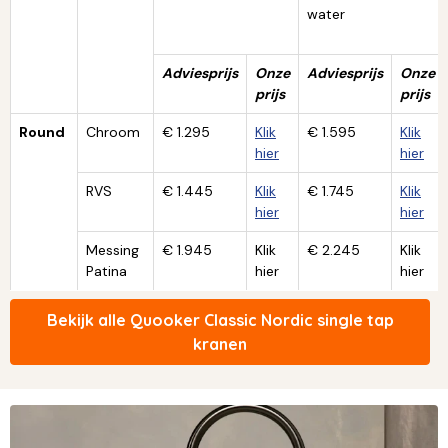
water
Adviesprijs
Onze
Adviesprijs
Onze
prijs
prijs
Round
Chroom
€ 1.295
Klik
€ 1.595
Klik
hier
hier
RVS
€ 1.445
Klik
€ 1.745
Klik
hier
hier
Messing
€ 1.945
Klik
€ 2.245
Klik
Patina
hier
hier
Bekijk alle Quooker Classic Nordic single tap
kranen