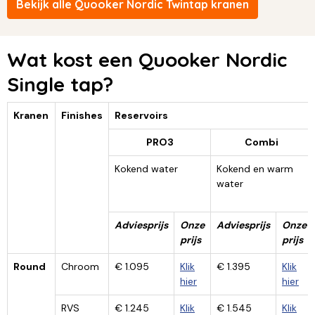
Bekijk alle Quooker Nordic Twintap kranen
Wat kost een Quooker Nordic
Single tap?
Kranen
Finishes
Reservoirs
PRO3
Combi
Kokend water
Kokend en warm
water
Adviesprijs
Onze
Adviesprijs
Onze
prijs
prijs
Round
Chroom
€ 1.095
Klik
€ 1.395
Klik
hier
hier
RVS
€ 1.245
Klik
€ 1.545
Klik