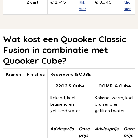
Zwart
€ 2.745
Klik
€ 3.045
Klik
hier
hier
Wat kost een Quooker Classic
Fusion in combinatie met
Quooker Cube?
Kranen
Finishes
Reservoirs & CUBE
PRO3 & Cube
COMBI & Cube
Kokend, koel
Kokend, warm, koel
bruisend en
bruisend en
gefilterd water
gefilterd water
Adviesprijs
Onze
Adviesprijs
Onze
prijs
prijs