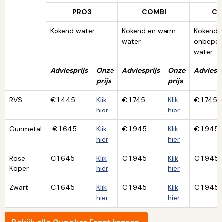
PRO3
COMBI
CO
Kokend water
Kokend en warm
Kokend 
water
onbeper
water
Adviesprijs
Onze
Adviesprijs
Onze
Adviespr
prijs
prijs
RVS
€ 1.445
Klik
€ 1.745
Klik
€ 1.745
hier
hier
Gunmetal
€ 1.645
Klik
€ 1.945
Klik
€ 1.945
hier
hier
Rose
€ 1.645
Klik
€ 1.945
Klik
€ 1.945
Koper
hier
hier
Zwart
€ 1.645
Klik
€ 1.945
Klik
€ 1.945
hier
hier