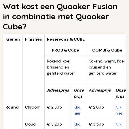
Wat kost een Quooker Fusion
in combinatie met Quooker
Cube?
Kranen
Finishes
Reservoirs & CUBE
PRO3 & Cube
COMBI & Cube
Kokend, koel
Kokend, warm, koel
bruisend en
bruisend en
gefilterd water
gefilterd water
Adviesprijs
Onze
Adviesprijs
Onze
prijs
prijs
Round
Chroom
€ 2.395
Klik
€ 2.695
Klik
hier
hier
Goud
€ 3.295
Klik
€ 3.595
Klik