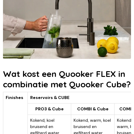
Wat kost een Quooker FLEX in
combinatie met Quooker Cube?
Finishes
Reservoirs & CUBE
PRO3 & Cube
COMBI & Cube
COMBI
Kokend, koel
Kokend, warm, koel
Kokend,
bruisend en
bruisend en
warm, ko
gefilterd water
gefilterd water
bruisend