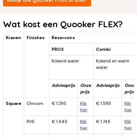
Bekijk alle Quooker Front kranen
Wat kost een Quooker FLEX?
Kranen
Finishes
Reservoirs
PRO3
Combi
Kokend water
Kokend en warm
water
Adviesprijs
Onze
Adviesprijs
Onze
prijs
prijs
Square
Chroom
€ 1.295
Klik
€ 1.595
Klik
hier
hier
RVS
€ 1.445
Klik
€ 1.745
Klik
hier
hier