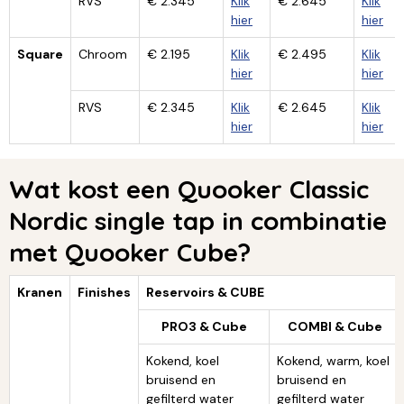
RVS
€ 2.345
Klik
€ 2.645
Klik
hier
hier
Square
Chroom
€ 2.195
Klik
€ 2.495
Klik
hier
hier
RVS
€ 2.345
Klik
€ 2.645
Klik
hier
hier
Wat kost een Quooker Classic
Nordic single tap in combinatie
met Quooker Cube?
Kranen
Finishes
Reservoirs & CUBE
PRO3 & Cube
COMBI & Cube
Kokend, koel
Kokend, warm, koel
bruisend en
bruisend en
gefilterd water
gefilterd water