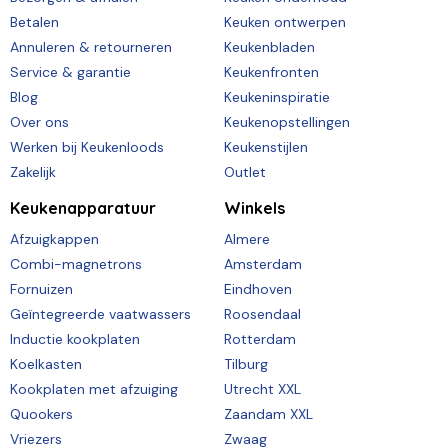
Betalen
Keuken ontwerpen
Annuleren & retourneren
Keukenbladen
Service & garantie
Keukenfronten
Blog
Keukeninspiratie
Over ons
Keukenopstellingen
Werken bij Keukenloods
Keukenstijlen
Zakelijk
Outlet
Keukenapparatuur
Winkels
Afzuigkappen
Almere
Combi-magnetrons
Amsterdam
Fornuizen
Eindhoven
Geïntegreerde vaatwassers
Roosendaal
Inductie kookplaten
Rotterdam
Koelkasten
Tilburg
Kookplaten met afzuiging
Utrecht XXL
Quookers
Zaandam XXL
Vriezers
Zwaag