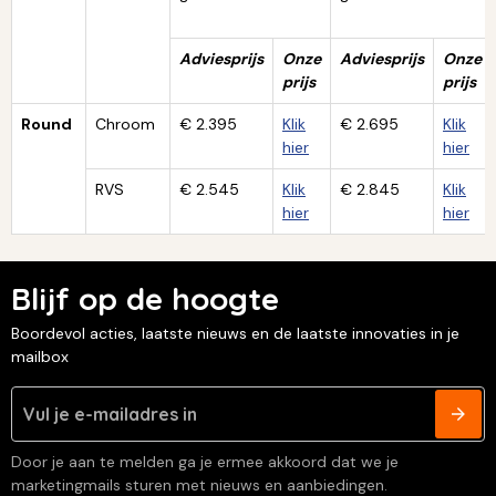
Adviesprijs
Onze
Adviesprijs
Onze
prijs
prijs
Round
Chroom
€ 2.395
Klik
€ 2.695
Klik
hier
hier
RVS
€ 2.545
Klik
€ 2.845
Klik
hier
hier
Blijf op de hoogte
Boordevol acties, laatste nieuws en de laatste innovaties in je
mailbox
Door je aan te melden ga je ermee akkoord dat we je
marketingmails sturen met nieuws en aanbiedingen.