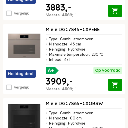
3883,-
Vergelijk
Meestal
4569,-
Miele DGC7845HCXPEBE
Type
:
Combi-stoomoven
Nishoogte
:
45 cm
Reiniging
:
Hydrolyse
Maximale temperatuur
:
230 °C
Inhoud
:
47 l
Op voorraad
A+
Holiday deal
3909,-
Vergelijk
Meestal
4599,-
Miele DGC7865HCXOBSW
Type
:
Combi-stoomoven
Nishoogte
:
60 cm
Reiniging
:
Hydrolyse