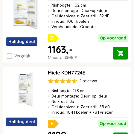
Nishoogte
:
102 cm
Deur montage
:
Deur-op-deur
Geluidsniveau
:
Zeer stil - 32 dB
Inhoud
:
166 l koelen
Vershoudlade
:
Groente
Op voorraad
D
Holiday deal
1163,-
Vergelijk
Meestal
1369,-
Miele KDN7724E
1 reviews
Nishoogte
:
178 cm
Deur montage
:
Deur-op-deur
No Frost
:
Ja
Geluidsniveau
:
Zeer stil - 35 dB
Inhoud
:
184 l koelen + 76 l vriezen
Holiday deal
Op voorraad
E