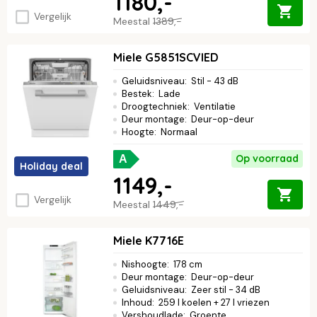
1180,-
Vergelijk
Meestal
1389,-
Miele G5851SCVIED
Geluidsniveau
:
Stil - 43 dB
Bestek
:
Lade
Droogtechniek
:
Ventilatie
Deur montage
:
Deur-op-deur
Hoogte
:
Normaal
Op voorraad
A
Holiday deal
1149,-
Vergelijk
Meestal
1449,-
Miele K7716E
Nishoogte
:
178 cm
Deur montage
:
Deur-op-deur
Geluidsniveau
:
Zeer stil - 34 dB
Inhoud
:
259 l koelen + 27 l vriezen
Vershoudlade
:
Groente