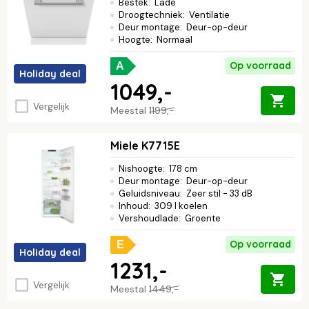
Bestek
:
Lade
Droogtechniek
:
Ventilatie
Deur montage
:
Deur-op-deur
Hoogte
:
Normaal
Op voorraad
A
Holiday deal
1049,-
Vergelijk
Meestal
1199,-
Miele K7715E
Nishoogte
:
178 cm
Deur montage
:
Deur-op-deur
Geluidsniveau
:
Zeer stil - 33 dB
Inhoud
:
309 l koelen
Vershoudlade
:
Groente
Op voorraad
E
Holiday deal
1231,-
Vergelijk
Meestal
1449,-