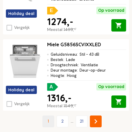
Op voorraad
E
Holiday deal
1274,-
Vergelijk
Meestal
1499,-
Miele G5856SCVIXXLED
Geluidsniveau
:
Stil - 43 dB
Bestek
:
Lade
Droogtechniek
:
Ventilatie
Deur montage
:
Deur-op-deur
Hoogte
:
Hoog
Op voorraad
A
Holiday deal
1316,-
Vergelijk
Meestal
1549,-
1
2
...
21