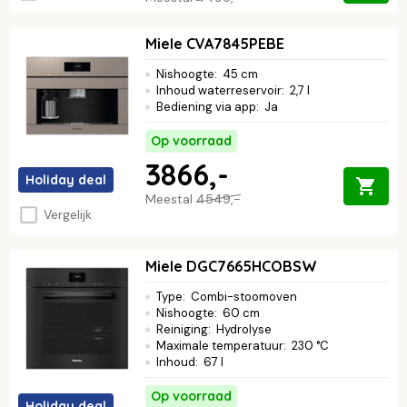
Miele CVA7845PEBE
Nishoogte
:
45 cm
Inhoud waterreservoir
:
2,7 l
Bediening via app
:
Ja
Op voorraad
3866,-
Holiday deal
Meestal
4549,-
Vergelijk
Miele DGC7665HCOBSW
Type
:
Combi-stoomoven
Nishoogte
:
60 cm
Reiniging
:
Hydrolyse
Maximale temperatuur
:
230 °C
Inhoud
:
67 l
Op voorraad
Holiday deal