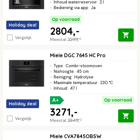
Inhoud waterreservoir
:
2 l
Bediening via app
:
Ja
Op voorraad
Holiday deal
2804,-
Vergelijk
Meestal
3299,-
Miele DGC 7645 HC Pro
Type
:
Combi-stoomoven
Nishoogte
:
45 cm
Reiniging
:
Hydrolyse
Maximale temperatuur
:
230 °C
Inhoud
:
47 l
Op voorraad
A+
Holiday deal
3271,-
Vergelijk
Meestal
3849,-
Miele CVA7845OBSW