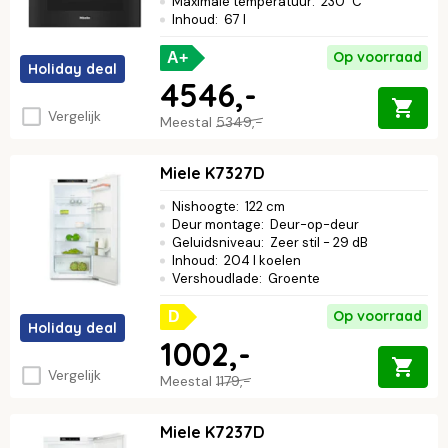
Maximale temperatuur
:
230 °C
Inhoud
:
67 l
Op voorraad
A+
Holiday deal
4546,-
Vergelijk
Meestal
5349,-
Miele K7327D
Nishoogte
:
122 cm
Deur montage
:
Deur-op-deur
Geluidsniveau
:
Zeer stil - 29 dB
Inhoud
:
204 l koelen
Vershoudlade
:
Groente
Op voorraad
D
Holiday deal
1002,-
Vergelijk
Meestal
1179,-
Miele K7237D