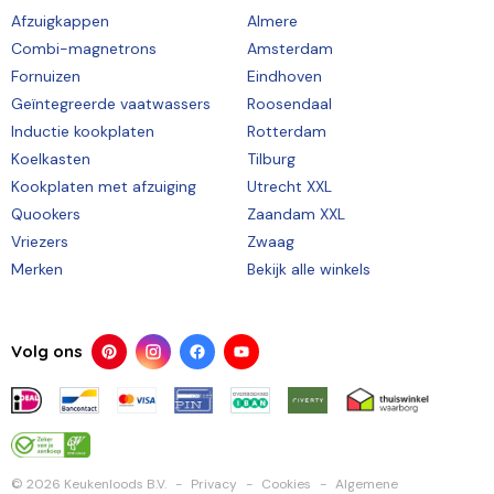
Afzuigkappen
Almere
Combi-magnetrons
Amsterdam
Fornuizen
Eindhoven
Geïntegreerde vaatwassers
Roosendaal
Inductie kookplaten
Rotterdam
Koelkasten
Tilburg
Kookplaten met afzuiging
Utrecht XXL
Quookers
Zaandam XXL
Vriezers
Zwaag
Merken
Bekijk alle winkels
Volg ons
© 2026 Keukenloods B.V.
Privacy
Cookies
Algemene