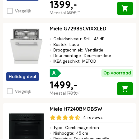
1399,-
Vergelijk
Meestal
1699,-
Miele G7298SCVIXXLED
Geluidsniveau
:
Stil - 43 dB
Bestek
:
Lade
Droogtechniek
:
Ventilatie
Deur montage
:
Deur-op-deur
IKEA geschikt
:
METOD
Op voorraad
A
Holiday deal
1499,-
Vergelijk
Meestal
1799,-
Miele H7240BMOBSW
4 reviews
Type
:
Combimagnetron
Nishoogte
:
45 cm
Reiniging
:
Easy clean emaille