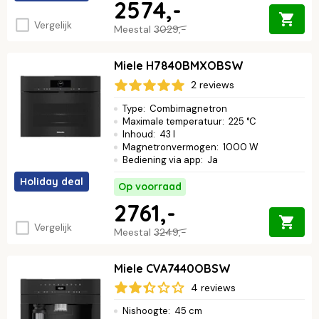
2574,-
Vergelijk
Meestal
3029,-
Miele H7840BMXOBSW
2 reviews
Type
:
Combimagnetron
Maximale temperatuur
:
225 °C
Inhoud
:
43 l
Magnetronvermogen
:
1000 W
Bediening via app
:
Ja
Holiday deal
Op voorraad
2761,-
Vergelijk
Meestal
3249,-
Miele CVA7440OBSW
4 reviews
Nishoogte
:
45 cm