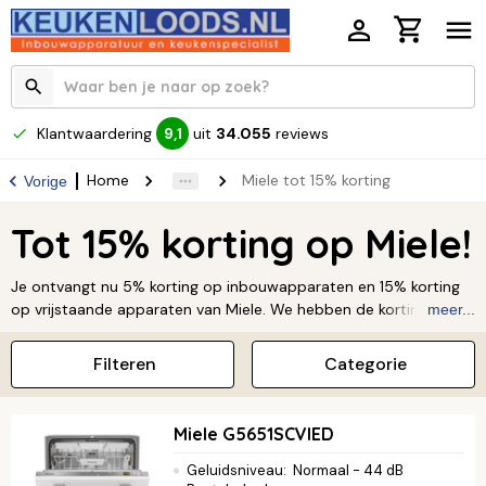
Klantwaardering
uit
34.055
reviews
9,1
Home
Miele tot 15% korting
Vorige
Tot 15% korting op Miele!
Je ontvangt nu 5% korting op inbouwapparaten en 15% korting
op vrijstaande apparaten van Miele. We hebben de korting al
meer...
voor je verrekend in de prijs, dus je hoeft zelf niets te doen en
profiteert direct.
Filteren
Categorie
*Exclusief accessoires
Miele G5651SCVIED
Geluidsniveau
:
Normaal - 44 dB