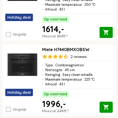
Maximale temperatuur
:
250 °C
Inhoud
:
43 l
Holiday deal
Op voorraad
1614,-
Vergelijk
Meestal
1899,-
Miele H7440BMXOBSW
2 reviews
Type
:
Combimagnetron
Nishoogte
:
45 cm
Reiniging
:
Easy clean emaille
Maximale temperatuur
:
225 °C
Inhoud
:
43 l
Holiday deal
Op voorraad
1996,-
Vergelijk
Meestal
2349,-