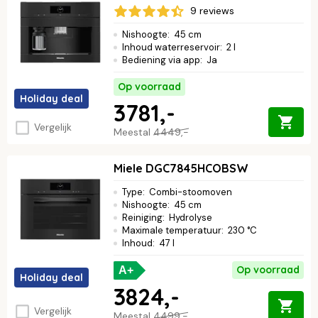
9 reviews
Nishoogte
:
45 cm
Inhoud waterreservoir
:
2 l
Bediening via app
:
Ja
Op voorraad
Holiday deal
3781,-
Vergelijk
Meestal
4449,-
Miele DGC7845HCOBSW
Type
:
Combi-stoomoven
Nishoogte
:
45 cm
Reiniging
:
Hydrolyse
Maximale temperatuur
:
230 °C
Inhoud
:
47 l
Op voorraad
A+
Holiday deal
3824,-
Vergelijk
Meestal
4499,-