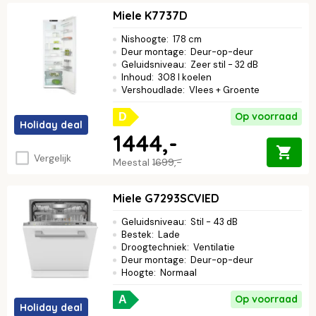
Miele K7737D
Nishoogte
:
178 cm
Deur montage
:
Deur-op-deur
Geluidsniveau
:
Zeer stil - 32 dB
Inhoud
:
308 l koelen
Vershoudlade
:
Vlees + Groente
Op voorraad
D
Holiday deal
1444,-
Vergelijk
Meestal
1699,-
Miele G7293SCVIED
Geluidsniveau
:
Stil - 43 dB
Bestek
:
Lade
Droogtechniek
:
Ventilatie
Deur montage
:
Deur-op-deur
Hoogte
:
Normaal
Op voorraad
A
Holiday deal