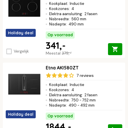
Kookplaat
:
Inductie
Kookzones
:
4
Elektra aansluiting
:
2 fasen
Nisbreedte
:
560 mm
Nisdiepte
:
490 mm
Holiday deal
Op voorraad
341,-
Vergelijk
Meestal
379,-
Etna AKI580ZT
7 reviews
Kookplaat
:
Inductie
Kookzones
:
4
Elektra aansluiting
:
2 fasen
Nisbreedte
:
750 - 752 mm
Nisdiepte
:
490 - 492 mm
Holiday deal
Op voorraad
1844,-