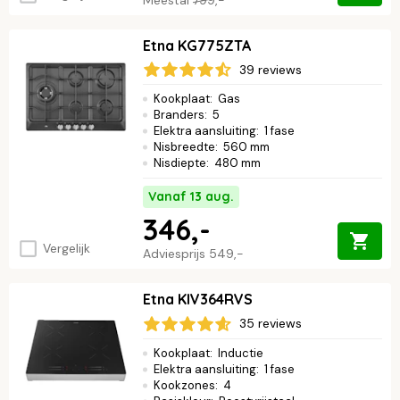
Etna KG775ZTA
39 reviews
Kookplaat
:
Gas
Branders
:
5
Elektra aansluiting
:
1 fase
Nisbreedte
:
560 mm
Nisdiepte
:
480 mm
Vanaf 13 aug.
346,-
Vergelijk
Adviesprijs
549,-
Etna KIV364RVS
35 reviews
Kookplaat
:
Inductie
Elektra aansluiting
:
1 fase
Kookzones
:
4