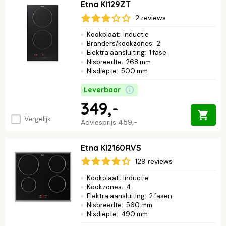
Etna KI129ZT
2 reviews
Kookplaat
:
Inductie
Branders/kookzones
:
2
Elektra aansluiting
:
1 fase
Nisbreedte
:
268 mm
Nisdiepte
:
500 mm
Leverbaar
349,-
Vergelijk
Adviesprijs
459,-
Etna KI2160RVS
129 reviews
Kookplaat
:
Inductie
Kookzones
:
4
Elektra aansluiting
:
2 fasen
Nisbreedte
:
560 mm
Nisdiepte
:
490 mm