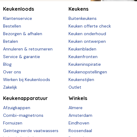
Keukenloods
Keukens
Klantenservice
Buitenkeukens
Bestellen
Keuken offerte check
Bezorgen & afhalen
Keuken onderhoud
Betalen
Keuken ontwerpen
Annuleren & retourneren
Keukenbladen
Service & garantie
Keukenfronten
Blog
Keukeninspiratie
Over ons
Keukenopstellingen
Werken bij Keukenloods
Keukenstijlen
Zakelijk
Outlet
Keukenapparatuur
Winkels
Afzuigkappen
Almere
Combi-magnetrons
Amsterdam
Fornuizen
Eindhoven
Geïntegreerde vaatwassers
Roosendaal