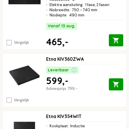
Elektra aansluiting
:
1 fase, 2 fasen
Nisbreedte
:
750 - 740 mm
Nisdiepte
:
490 mm
Vanaf 13 aug.
465,-
Vergelijk
Etna KIV360ZWA
Leverbaar
599,-
Adviesprijs
799,-
Vergelijk
Etna KIV354WIT
Kookplaat
:
Inductie