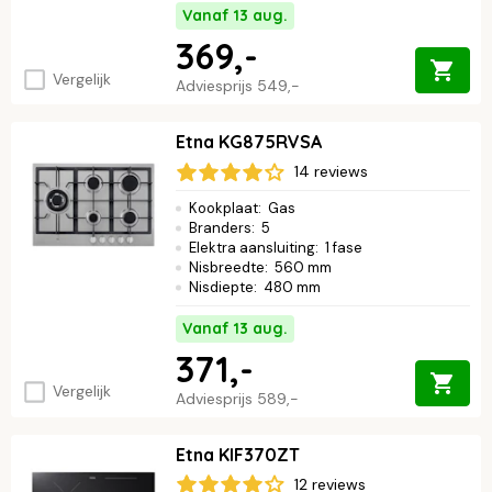
Vanaf 13 aug.
369,-
Vergelijk
Adviesprijs
549,-
Etna KG875RVSA
14 reviews
Kookplaat
:
Gas
Branders
:
5
Elektra aansluiting
:
1 fase
Nisbreedte
:
560 mm
Nisdiepte
:
480 mm
Vanaf 13 aug.
371,-
Vergelijk
Adviesprijs
589,-
Etna KIF370ZT
12 reviews