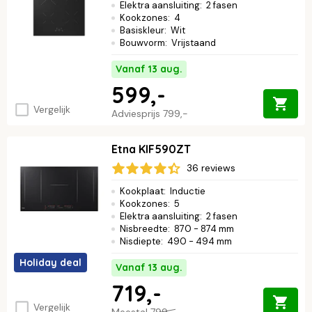
Elektra aansluiting
:
2 fasen
Kookzones
:
4
Basiskleur
:
Wit
Bouwvorm
:
Vrijstaand
Vanaf 13 aug.
599,-
Vergelijk
Adviesprijs
799,-
Etna KIF590ZT
36 reviews
Kookplaat
:
Inductie
Kookzones
:
5
Elektra aansluiting
:
2 fasen
Nisbreedte
:
870 - 874 mm
Nisdiepte
:
490 - 494 mm
Holiday deal
Vanaf 13 aug.
719,-
Vergelijk
Meestal
799,-