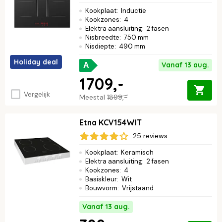
Kookplaat
:
Inductie
Kookzones
:
4
Elektra aansluiting
:
2 fasen
Nisbreedte
:
750 mm
Nisdiepte
:
490 mm
Holiday deal
Vanaf 13 aug.
A
1709,-
Vergelijk
Meestal
1899,-
Etna KCV154WIT
25 reviews
Kookplaat
:
Keramisch
Elektra aansluiting
:
2 fasen
Kookzones
:
4
Basiskleur
:
Wit
Bouwvorm
:
Vrijstaand
Vanaf 13 aug.