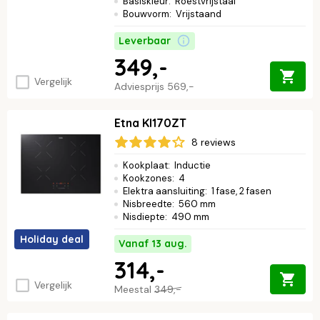
Basiskleur
:
Roestvrijstaal
Bouwvorm
:
Vrijstaand
Leverbaar
349,-
Vergelijk
Adviesprijs
569,-
Etna KI170ZT
8 reviews
Kookplaat
:
Inductie
Kookzones
:
4
Elektra aansluiting
:
1 fase, 2 fasen
Nisbreedte
:
560 mm
Nisdiepte
:
490 mm
Holiday deal
Vanaf 13 aug.
314,-
Vergelijk
Meestal
349,-