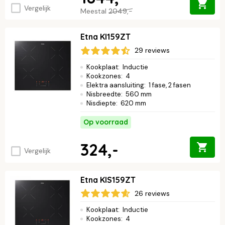
Vergelijk
Meestal
2049,-
Etna KI159ZT
29 reviews
Kookplaat
:
Inductie
Kookzones
:
4
Elektra aansluiting
:
1 fase, 2 fasen
Nisbreedte
:
560 mm
Nisdiepte
:
620 mm
Op voorraad
324,-
Vergelijk
Etna KIS159ZT
26 reviews
Kookplaat
:
Inductie
Kookzones
:
4