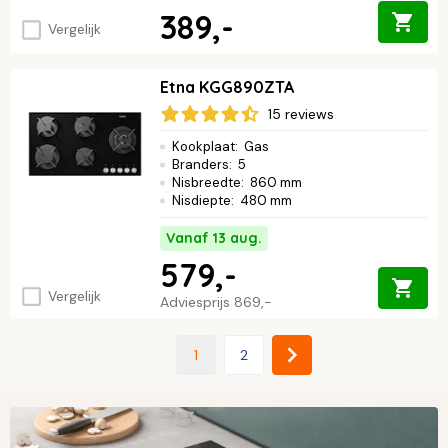
389,-
Vergelijk
Etna KGG890ZTA
15 reviews
Kookplaat
:
Gas
Branders
:
5
Nisbreedte
:
860 mm
Nisdiepte
:
480 mm
Vanaf 13 aug.
579,-
Vergelijk
Adviesprijs
869,-
1
2