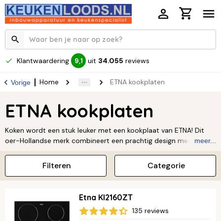
Klantwaardering
uit
34.055
reviews
9,1
Home
ETNA kookplaten
Vorige
ETNA kookplaten
Koken wordt een stuk leuker met een kookplaat van ETNA! Dit
oer-Hollandse merk combineert een prachtig design met slimme
meer...
functies die je elke dag helpen. De kookplaten zijn betrouwbaar
en supermakkelijk in gebruik, zodat jij moeiteloos de lekkerste
Filteren
Categorie
gerechten op tafel zet. Kies voor het gemak van ETNA en maak
van jouw keuken het hart van je huis.
Lees verder ↓
Etna KI2160ZT
135 reviews