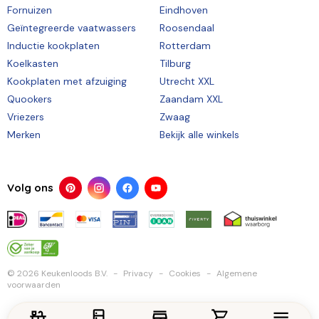
Fornuizen
Eindhoven
Geïntegreerde vaatwassers
Roosendaal
Inductie kookplaten
Rotterdam
Koelkasten
Tilburg
Kookplaten met afzuiging
Utrecht XXL
Quookers
Zaandam XXL
Vriezers
Zwaag
Merken
Bekijk alle winkels
Volg ons
© 2026 Keukenloods B.V.
Privacy
Cookies
Algemene
voorwaarden