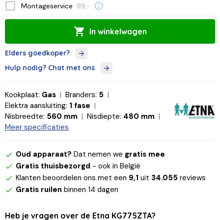
Montageservice
99,-
In winkelwagen
Elders goedkoper?
Hulp nodig? Chat met ons
Kookplaat:
Gas
Branders:
5
Elektra aansluiting:
1 fase
Nisbreedte:
560 mm
Nisdiepte:
480 mm
Meer specificaties
Oud apparaat?
Dat nemen we
gratis mee
Gratis thuisbezorgd
- ook in België
Klanten beoordelen ons met een
9,1
uit
34.055
reviews
Gratis ruilen
binnen 14 dagen
Heb je vragen over de Etna KG775ZTA?