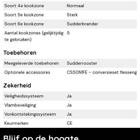
Soort 4e kookzone
Normaal
Soort 5e kookzone
Sterk
Soort 6e kookzone
Sudderbrander
Aantal kookzones (gelijktijdig
5
te gebruiken)
Toebehoren
Meegeleverde toebehoren
Sudderrooster
Optionele accessoires
CS50N1FE - conversieset flessenga
Zekerheid
Veiligheidssysteem
Ja
Vlambeveiliging
Ja
Vonkontstekingssysteem
Ja
Keurmerken
CE
Blijf op de hoogte