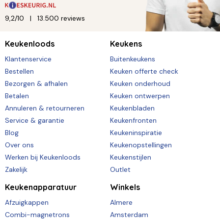
9,2/10
13.500 reviews
Keukenloods
Keukens
Klantenservice
Buitenkeukens
Bestellen
Keuken offerte check
Bezorgen & afhalen
Keuken onderhoud
Betalen
Keuken ontwerpen
Annuleren & retourneren
Keukenbladen
Service & garantie
Keukenfronten
Blog
Keukeninspiratie
Over ons
Keukenopstellingen
Werken bij Keukenloods
Keukenstijlen
Zakelijk
Outlet
Keukenapparatuur
Winkels
Afzuigkappen
Almere
Combi-magnetrons
Amsterdam