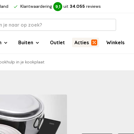
rland
Klantwaardering
uit
34.055
reviews
9,1
n
Buiten
Outlet
Acties
Winkels
okhulp in je kookplaat