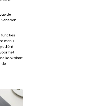
ebouwde
t verleden
 functies
ra menu.
ngrediënt
 voor het
 de kookplaat
t de