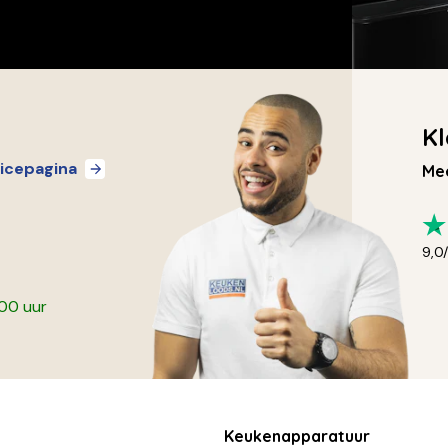
Kl
icepagina
Mee
9,0
:00 uur
Keukenapparatuur