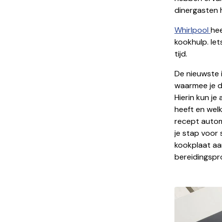
dinergasten 
Whirlpool
he
kookhulp. Ie
tijd.
De nieuwste 
waarmee je d
Hierin kun je
heeft en wel
recept autom
je stap voor
kookplaat aa
bereidingspr