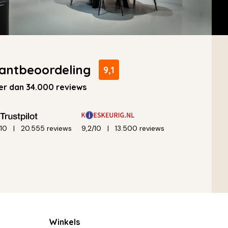
antbeoordeling
9,1
r dan 34.000 reviews
/10
20.555 reviews
9,2/10
13.500 reviews
Winkels