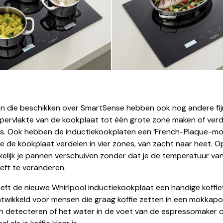
n die beschikken over SmartSense hebben ook nog andere fijn
ppervlakte van de kookplaat tot één grote zone maken of verd
es. Ook hebben de inductiekookplaten een ‘French-Plaque-mo
e de kookplaat verdelen in vier zones, van zacht naar heet. O
kelijk je pannen verschuiven zonder dat je de temperatuur va
eft te veranderen.
eeft de nieuwe Whirlpool inductiekookplaat een handige koffie
ontwikkeld voor mensen die graag koffie zetten in een mokkapo
n detecteren of het water in de voet van de espressomaker o