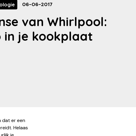
06-06-2017
ologie
se van Whirlpool:
 in je kookplaat
n dat er een
reidt. Helaas
lijk je