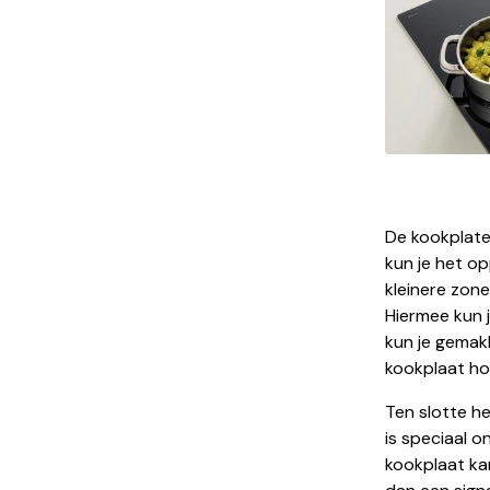
De kookplate
kun je het o
kleinere zon
Hiermee kun j
kun je gemak
kookplaat ho
Ten slotte h
is speciaal 
kookplaat ka