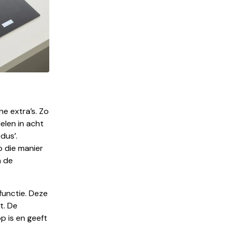
e extra’s. Zo
elen in acht
dus’.
p die manier
n de
functie. Deze
t. De
p is en geeft