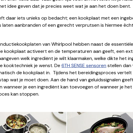
het idee geven dat je precies weet wat je aan het doen bent.
eft daar iets unieks op bedacht; een kookplaat met een ing
ts laten aanbranden of een gerecht verprutsen is hiermee èch
inductiekookplaten van Whirlpool hebben naast de essentiële
e kookplaat activeert en de temperaturen aan geeft, een ext
 aangeven welk ingrediënt je wilt klaarmaken, welke dikte het i
ke kooktechniek je wenst. De
6TH SENSE sensoren
stellen dan
atisch de kookplaat in. Tijdens het bereidingsproces vertelt
 stap wat je moet doen. Aan de hand van geluidssignalen geef
n wanneer je een ingrediënt kan toevoegen of wanneer je het
oces kan stoppen.