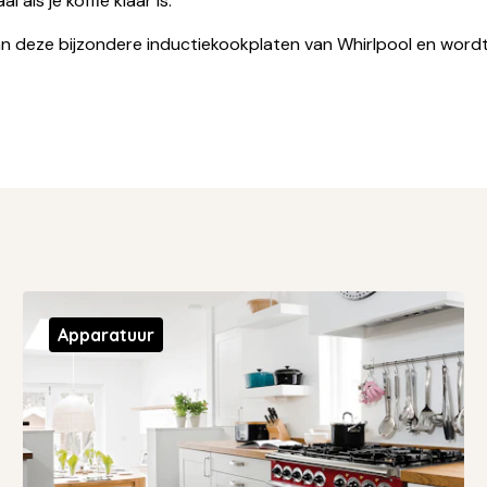
l als je koffie klaar is.
an deze bijzondere inductiekookplaten van Whirlpool en word
Apparatuur