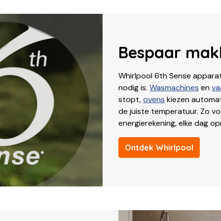
Bespaar makk
Whirlpool 6th Sense appara
nodig is.
Wasmachines
en
va
stopt,
ovens
kiezen automat
de juiste temperatuur. Zo voo
energierekening, elke dag op
Ontdek Whirlpool