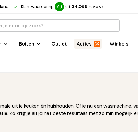
rland
Klantwaardering
uit
34.055
reviews
9,1
n
Buiten
Outlet
Acties
Winkels
imale uit je keuken én huishouden. Of je nu een wasmachine, v
. Zo krijg je altijd het beste resultaat met zo min mogelijk e