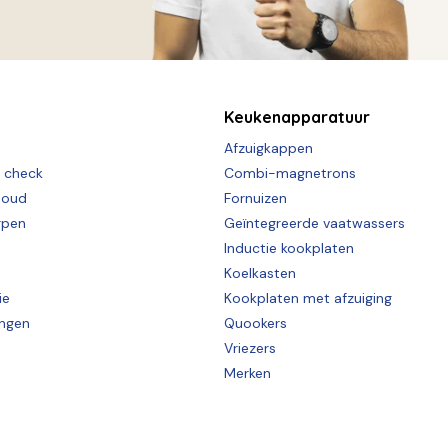
Keukenapparatuur
Afzuigkappen
e check
Combi-magnetrons
houd
Fornuizen
rpen
Geïntegreerde vaatwassers
Inductie kookplaten
Koelkasten
ie
Kookplaten met afzuiging
ingen
Quookers
Vriezers
Merken