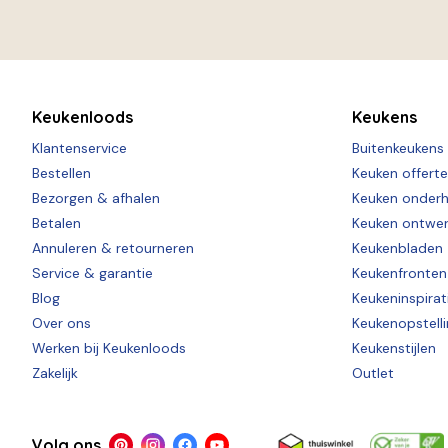
Keukenloods
Keukens
Klantenservice
Buitenkeukens
Bestellen
Keuken offert
Bezorgen & afhalen
Keuken onder
Betalen
Keuken ontwe
Annuleren & retourneren
Keukenbladen
Service & garantie
Keukenfronten
Blog
Keukeninspirat
Over ons
Keukenopstell
Werken bij Keukenloods
Keukenstijlen
Zakelijk
Outlet
Volg ons