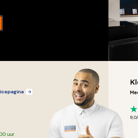
Kl
icepagina
Mee
9,0
:00 uur