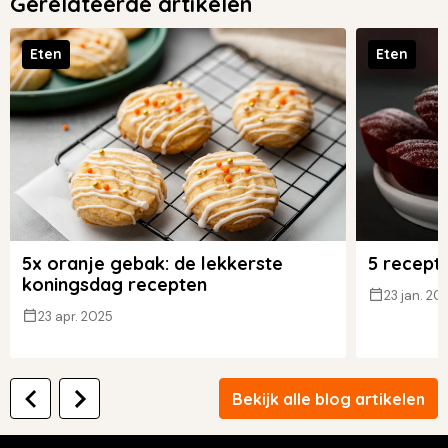
Gerelateerde artikelen
Eten
Eten
5x oranje gebak: de lekkerste
5 recept
koningsdag recepten
23 jan. 20
23 apr. 2025
Bekijk alle blog artikelen