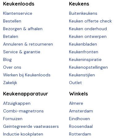
Keukenloods
Keukens
Klantenservice
Buitenkeukens
Bestellen
Keuken offerte check
Bezorgen & afhalen
Keuken onderhoud
Betalen
Keuken ontwerpen
Annuleren & retourneren
Keukenbladen
Service & garantie
Keukenfronten
Blog
Keukeninspiratie
Over ons
Keukenopstellingen
Werken bij Keukenloods
Keukenstijlen
Zakelijk
Outlet
Keukenapparatuur
Winkels
Afzuigkappen
Almere
Combi-magnetrons
Amsterdam
Fornuizen
Eindhoven
Geïntegreerde vaatwassers
Roosendaal
Inductie kookplaten
Rotterdam