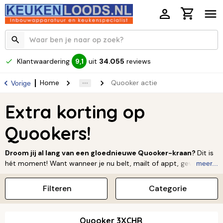
Klantwaardering
uit
34.055
reviews
9,1
Home
Quooker actie
Vorige
Extra korting op
Quookers!
Droom jij al lang van een gloednieuwe Quooker-kraan?
Dit is
hét moment! Want wanneer je nu belt, mailt of appt, geven wij je
meer...
een nóg scherpere prijs dan op onze website staat.
Filteren
Categorie
Een Quooker heeft meerdere voordelen ten opzichte van een
standaard kraan. Zo heb je direct kokend water voor
bijvoorbeeld thee, koffie of het snel bereiden van gerechten.
Daarnaast bespaar je tijd, energie en ruimte in de keuken.
Quooker 3XCHR