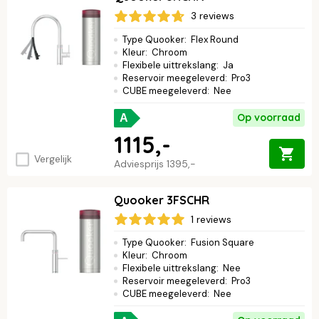
Vraag naar onze speciale korting!
Bel DIRECT naar onze
3 reviews
verkoopafdeling: 0226 – 35 53 40 of mail naar
Type Quooker
:
Flex Round
info@keukenloods.nl
. Je kunt ons ook appen:
Stuur ons een
Kleur
:
Chroom
WHATSAPP
Flexibele uittrekslang
:
Ja
Reservoir meegeleverd
:
Pro3
CUBE meegeleverd
:
Nee
Op voorraad
A
1115,-
Vergelijk
Adviesprijs
1395,-
Quooker 3FSCHR
1 reviews
Type Quooker
:
Fusion Square
Kleur
:
Chroom
Flexibele uittrekslang
:
Nee
Reservoir meegeleverd
:
Pro3
CUBE meegeleverd
:
Nee