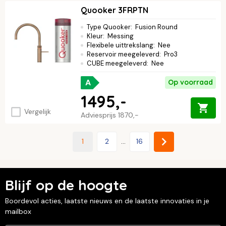
Quooker 3FRPTN
Type Quooker
:
Fusion Round
Kleur
:
Messing
Flexibele uittrekslang
:
Nee
Reservoir meegeleverd
:
Pro3
CUBE meegeleverd
:
Nee
A
Op voorraad
1495,-
Vergelijk
Adviesprijs
1870,-
1
2
...
16
Blijf op de hoogte
Boordevol acties, laatste nieuws en de laatste innovaties in je
mailbox