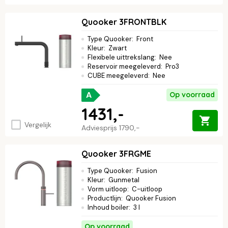
Quooker 3FRONTBLK
Type Quooker
:
Front
Kleur
:
Zwart
Flexibele uittrekslang
:
Nee
Reservoir meegeleverd
:
Pro3
CUBE meegeleverd
:
Nee
A
Op voorraad
1431,-
Vergelijk
Adviesprijs
1790,-
Quooker 3FRGME
Type Quooker
:
Fusion
Kleur
:
Gunmetal
Vorm uitloop
:
C-uitloop
Productlijn
:
Quooker Fusion
Inhoud boiler
:
3 l
Op voorraad