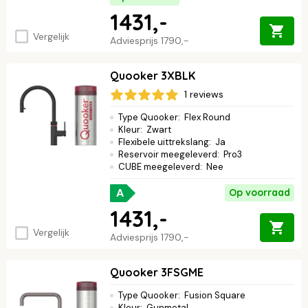
1431,-
Vergelijk
Adviesprijs
1790,-
Quooker 3XBLK
1 reviews
Type Quooker
:
Flex Round
Kleur
:
Zwart
Flexibele uittrekslang
:
Ja
Reservoir meegeleverd
:
Pro3
CUBE meegeleverd
:
Nee
A
Op voorraad
1431,-
Vergelijk
Adviesprijs
1790,-
Quooker 3FSGME
Type Quooker
:
Fusion Square
Kleur
:
Gunmetal