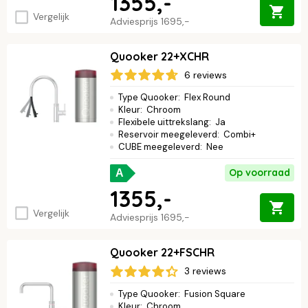
1355,-
Vergelijk
Adviesprijs
1695,-
Quooker 22+XCHR
6 reviews
Type Quooker
:
Flex Round
Kleur
:
Chroom
Flexibele uittrekslang
:
Ja
Reservoir meegeleverd
:
Combi+
CUBE meegeleverd
:
Nee
Op voorraad
A
1355,-
Vergelijk
Adviesprijs
1695,-
Quooker 22+FSCHR
3 reviews
Type Quooker
:
Fusion Square
Kleur
:
Chroom