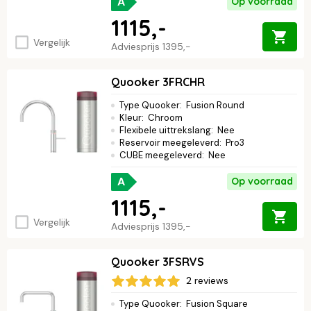
A
Op voorraad
1115,-
Vergelijk
Adviesprijs
1395,-
Quooker 3FRCHR
Type Quooker
:
Fusion Round
Kleur
:
Chroom
Flexibele uittrekslang
:
Nee
Reservoir meegeleverd
:
Pro3
CUBE meegeleverd
:
Nee
A
Op voorraad
1115,-
Vergelijk
Adviesprijs
1395,-
Quooker 3FSRVS
2 reviews
Type Quooker
:
Fusion Square