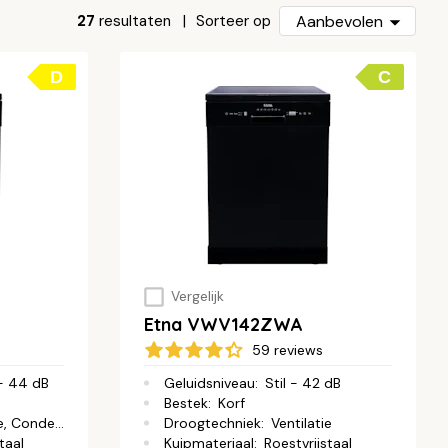
27
resultaten
Aanbevolen
Sorteer op
D
C
Vergelijk
Etna VWV142ZWA
59 reviews
- 44 dB
Geluidsniveau
:
Stil - 42 dB
Bestek
:
Korf
e, Condens
Droogtechniek
:
Ventilatie
taal
Kuipmateriaal
:
Roestvrijstaal