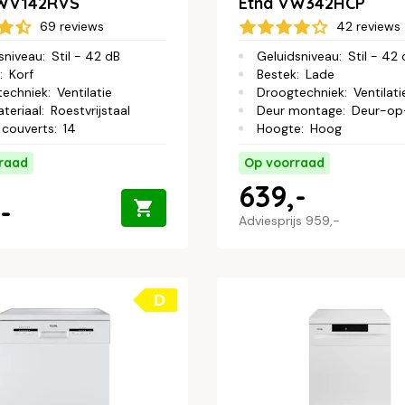
VWV142RVS
Etna VW342HCP
69 reviews
42 reviews
sniveau
:
Stil - 42 dB
Geluidsniveau
:
Stil - 42
:
Korf
Bestek
:
Lade
techniek
:
Ventilatie
Droogtechniek
:
Ventilati
teriaal
:
Roestvrijstaal
Deur montage
:
Deur-op
 couverts
:
14
Hoogte
:
Hoog
raad
Op voorraad
639,-
-
Adviesprijs
959,-
D