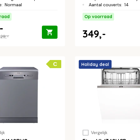
e
:
Normaal
Aantal couverts
:
14
raad
Op voorraad
-
349,-
29,-
C
Holiday deal
ijk
Vergelijk