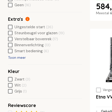
584,
Geen
(16)
Meestal
6
Extra's
Uitgestelde start
(26)
Steunbeugel voor glazen
(19)
Verstelbaar bovenrek
(17)
Binnenverlichting
(13)
Smart bediening
(6)
Toon meer
Kleur
Zwart
(3)
Wit
(2)
Vergel
Grijs
(1)
Etna 
Reviewscore
Geluid