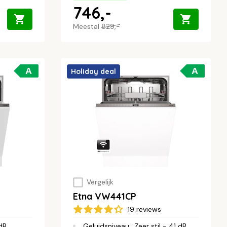
746,-
Meestal
829,-
A
A
Holiday deal
Vergelijk
Etna VW441CP
19 reviews
 dB
Geluidsniveau
:
Zeer stil - 41 dB