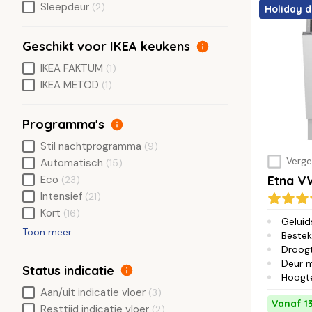
Sleepdeur
(2)
Holiday d
Geschikt voor IKEA keukens
IKEA FAKTUM
(1)
IKEA METOD
(1)
Programma's
Stil nachtprogramma
(9)
Vergel
Automatisch
(15)
Etna 
Eco
(23)
Intensief
(21)
Kort
(16)
Geluid
Toon meer
Bestek
Droog
Deur 
Status indicatie
Hoogt
Aan/uit indicatie vloer
(3)
Vanaf 1
Resttijd indicatie vloer
(2)