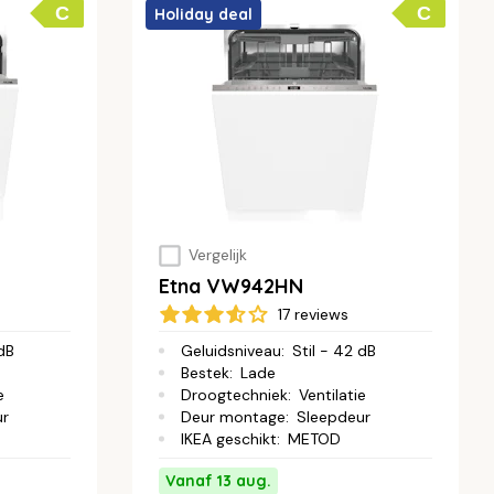
C
C
Holiday deal
Vergelijk
Etna VW942HN
17 reviews
 dB
Geluidsniveau
:
Stil - 42 dB
Bestek
:
Lade
e
Droogtechniek
:
Ventilatie
ur
Deur montage
:
Sleepdeur
IKEA geschikt
:
METOD
Vanaf 13 aug.