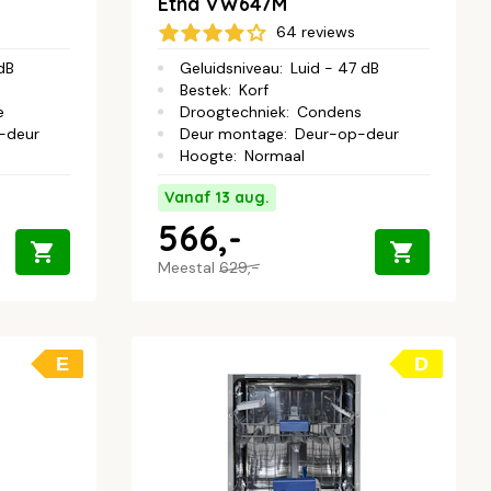
Etna VW647M
64 reviews
 dB
Geluidsniveau
:
Luid - 47 dB
Bestek
:
Korf
e
Droogtechniek
:
Condens
-deur
Deur montage
:
Deur-op-deur
Hoogte
:
Normaal
Vanaf 13 aug.
566,-
Meestal
629,-
E
D