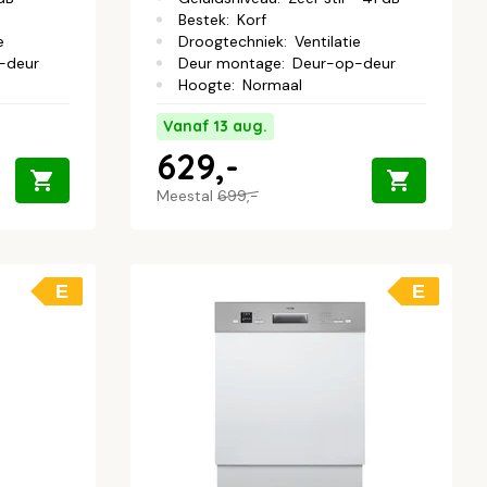
Bestek
:
Korf
e
Droogtechniek
:
Ventilatie
-deur
Deur montage
:
Deur-op-deur
Hoogte
:
Normaal
Vanaf 13 aug.
629,-
Meestal
699,-
E
E