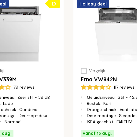
D
eal
Holiday deal
ijk
Vergelijk
VW339M
Etna VW842N
79 reviews
117 reviews
sniveau
:
Zeer stil - 39 dB
Geluidsniveau
:
Stil - 42
:
Lade
Bestek
:
Korf
techniek
:
Condens
Droogtechniek
:
Ventilati
montage
:
Deur-op-deur
Deur montage
:
Sleepde
e
:
Normaal
IKEA geschikt
:
FAKTUM
3 aug.
Vanaf 13 aug.