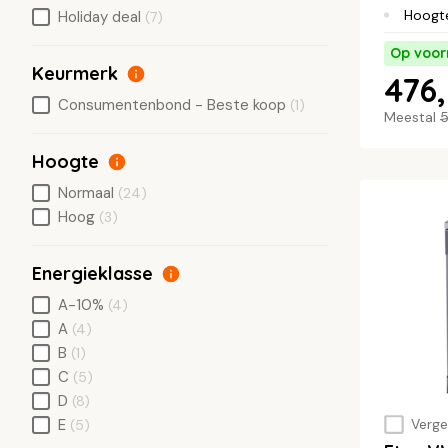
Hoogt
Holiday deal
(7)
Op voor
Keurmerk
476,
Consumentenbond - Beste koop
(1)
Meestal
5
Hoogte
Normaal
(24)
Hoog
(3)
Energieklasse
A-10%
(4)
A
(4)
B
(1)
C
(5)
D
(8)
E
Vergel
(5)