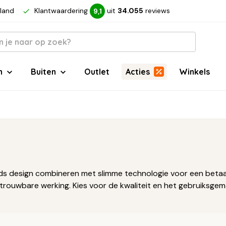
rland
Klantwaardering
uit
34.055
reviews
9,1
n
Buiten
Outlet
Acties
Winkels
s design combineren met slimme technologie voor een betaalb
etrouwbare werking. Kies voor de kwaliteit en het gebruiksg