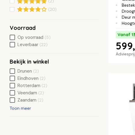
(2)
Bestek
(20)
Droog
Deur 
Hoogt
Voorraad
Vanaf 1
Op voorraad
(5)
599,
Leverbaar
(22)
Adviespri
Bekijk in winkel
Drunen
(2)
Eindhoven
(2)
Rotterdam
(2)
Veendam
(2)
Zaandam
(2)
Toon meer