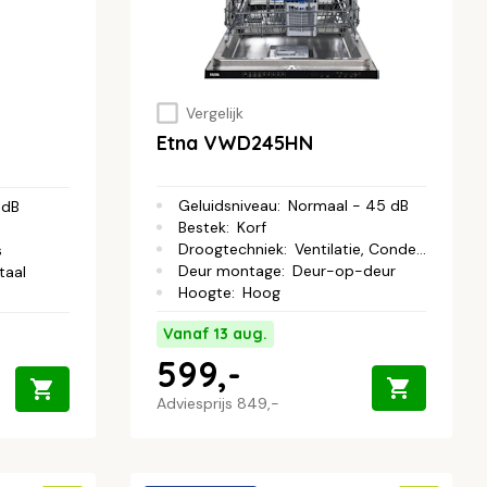
Vergelijk
Etna VWD245HN
Geluidsniveau
:
Normaal - 45 dB
 dB
Bestek
:
Korf
Droogtechniek
:
Ventilatie, Condens
s
Deur montage
:
Deur-op-deur
taal
Hoogte
:
Hoog
Vanaf 13 aug.
599,-
Adviesprijs
849,-