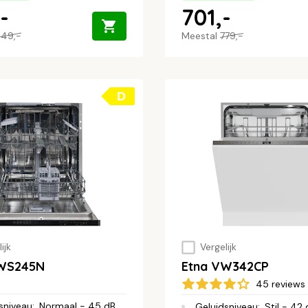
-
701,-
49,-
Meestal
779,-
D
ijk
Vergelijk
VWS245N
Etna VW342CP
45 reviews
sniveau
:
Normaal - 45 dB
Geluidsniveau
:
Stil - 42