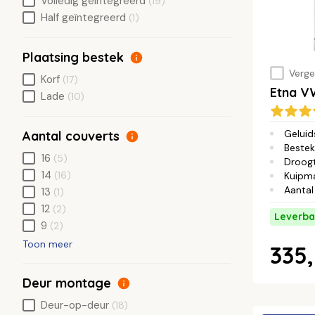
Volledig geïntegreerd
(19)
Half geïntegreerd
(1)
Plaatsing bestek
Vergel
Korf
(17)
Etna 
Lade
(10)
Geluid
Aantal couverts
Bestek
16
(5)
Droog
14
(16)
Kuipma
Aantal
13
(1)
12
(2)
Leverba
9
(2)
Toon meer
335,
Deur montage
Deur-op-deur
(18)