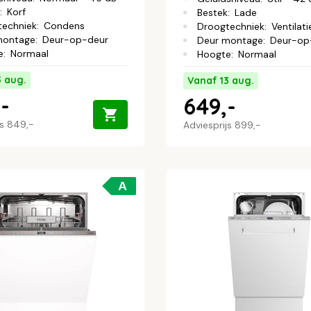
:
Korf
Bestek
:
Lade
techniek
:
Condens
Droogtechniek
:
Ventilati
montage
:
Deur-op-deur
Deur montage
:
Deur-op
e
:
Normaal
Hoogte
:
Normaal
3 aug.
Vanaf 13 aug.
-
649,-
js
849,-
Adviesprijs
899,-
A