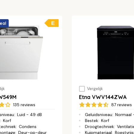
E
eal
ijk
Vergelijk
VW549M
Etna VWV144ZWA
135 reviews
87 reviews
sniveau
:
Luid - 49 dB
Geluidsniveau
:
Normaal 
:
Korf
Bestek
:
Korf
techniek
:
Condens
Droogtechniek
:
Ventilati
montage
:
Deur-op-deur
Kuipmateriaal
:
Roestvrijs