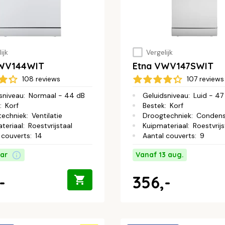
ijk
Vergelijk
VWV144WIT
Etna VWV147SWIT
108 reviews
107 reviews
sniveau
:
Normaal - 44 dB
Geluidsniveau
:
Luid - 47
:
Korf
Bestek
:
Korf
techniek
:
Ventilatie
Droogtechniek
:
Conden
teriaal
:
Roestvrijstaal
Kuipmateriaal
:
Roestvrijs
 couverts
:
14
Aantal couverts
:
9
ar
Vanaf 13 aug.
-
356,-