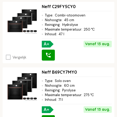
Neff C29FY5CY0
Type
:
Combi-stoomoven
Nishoogte
:
45 cm
Reiniging
:
Hydrolyse
Maximale temperatuur
:
250 °C
Inhoud
:
47 l
Vanaf 13 aug.
A+
Vergelijk
Neff B69CY7MY0
Type
:
Solo oven
Nishoogte
:
60 cm
Reiniging
:
Pyrolyse
Maximale temperatuur
:
275 °C
Inhoud
:
71 l
Vanaf 13 aug.
A+