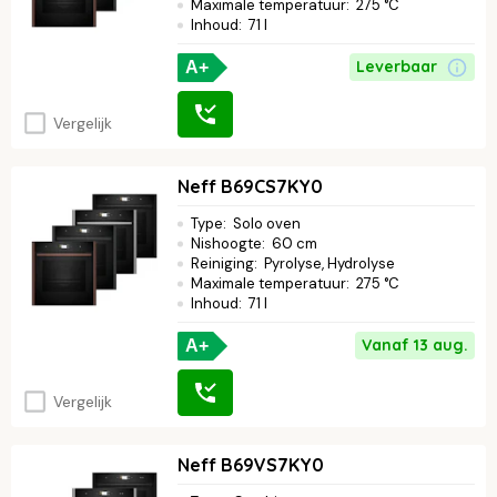
Maximale temperatuur
:
275 °C
Inhoud
:
71 l
Leverbaar
A+
Vergelijk
Neff B69CS7KY0
Type
:
Solo oven
Nishoogte
:
60 cm
Reiniging
:
Pyrolyse, Hydrolyse
Maximale temperatuur
:
275 °C
Inhoud
:
71 l
Vanaf 13 aug.
A+
Vergelijk
Neff B69VS7KY0