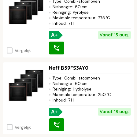
Type
:
Combi-stoomoven
Nishoogte
:
60 cm
Reiniging
:
Pyrolyse
Maximale temperatuur
:
275 °C
Inhoud
:
71 l
Vanaf 13 aug.
A+
Vergelijk
Neff B59FS3AY0
Type
:
Combi-stoomoven
Nishoogte
:
60 cm
Reiniging
:
Hydrolyse
Maximale temperatuur
:
250 °C
Inhoud
:
71 l
Vanaf 13 aug.
A+
Vergelijk