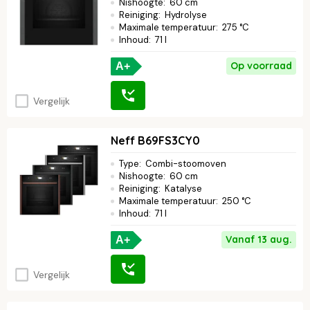
Nishoogte
:
60 cm
Reiniging
:
Hydrolyse
Maximale temperatuur
:
275 °C
Inhoud
:
71 l
Op voorraad
A+
Vergelijk
Neff B69FS3CY0
Type
:
Combi-stoomoven
Nishoogte
:
60 cm
Reiniging
:
Katalyse
Maximale temperatuur
:
250 °C
Inhoud
:
71 l
Vanaf 13 aug.
A+
Vergelijk