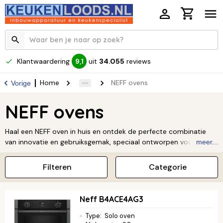
Klantwaardering
uit
34.055
reviews
9,1
Home
NEFF ovens
Vorige
NEFF ovens
Haal een NEFF oven in huis en ontdek de perfecte combinatie
van innovatie en gebruiksgemak, speciaal ontworpen voor de
meer...
gepassioneerde thuiskok. Met unieke functies zoals de volledig
inschuifbare Slide&Hide® ovendeur en het CircoTherm®
Filteren
Categorie
heteluchtsysteem, heb je optimale vrijheid en controle tijdens
het koken. Het stijlvolle design maakt jouw NEFF oven bovendien
een echte eyecatcher in iedere keuken.
Lees verder ↓
Neff B4ACE4AG3
Type
:
Solo oven