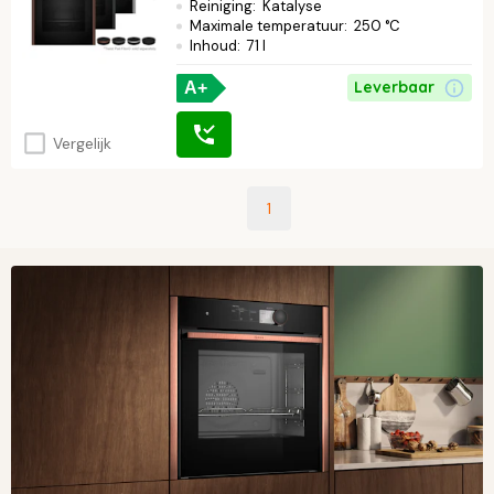
Reiniging
:
Katalyse
Maximale temperatuur
:
250 °C
Inhoud
:
71 l
Leverbaar
A+
Vergelijk
1