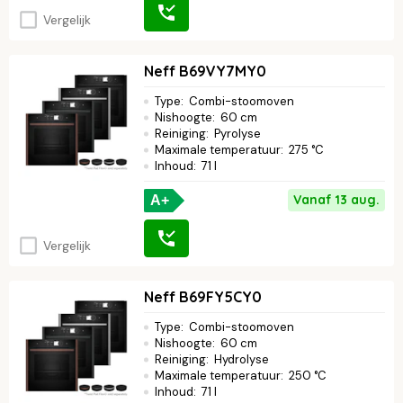
Vergelijk
Neff B69VY7MY0
Type
:
Combi-stoomoven
Nishoogte
:
60 cm
Reiniging
:
Pyrolyse
Maximale temperatuur
:
275 °C
Inhoud
:
71 l
Vanaf 13 aug.
A+
Vergelijk
Neff B69FY5CY0
Type
:
Combi-stoomoven
Nishoogte
:
60 cm
Reiniging
:
Hydrolyse
Maximale temperatuur
:
250 °C
Inhoud
:
71 l