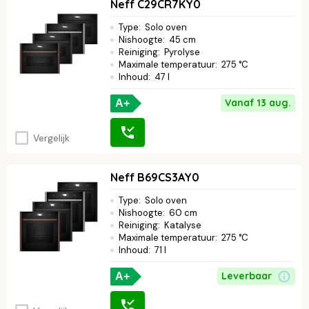
Neff C29CR7KY0
Type
:
Solo oven
Nishoogte
:
45 cm
Reiniging
:
Pyrolyse
Maximale temperatuur
:
275 °C
Inhoud
:
47 l
Vanaf 13 aug.
A+
Vergelijk
Neff B69CS3AY0
Type
:
Solo oven
Nishoogte
:
60 cm
Reiniging
:
Katalyse
Maximale temperatuur
:
275 °C
Inhoud
:
71 l
Leverbaar
A+