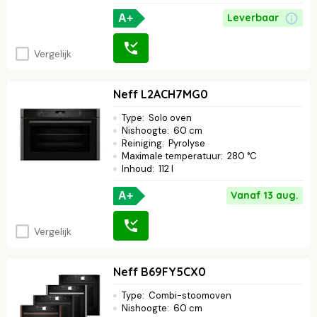
Leverbaar
A+
Vergelijk
Neff L2ACH7MG0
Type
:
Solo oven
Nishoogte
:
60 cm
Reiniging
:
Pyrolyse
Maximale temperatuur
:
280 °C
Inhoud
:
112 l
Vanaf 13 aug.
A+
Vergelijk
Neff B69FY5CX0
Type
:
Combi-stoomoven
Nishoogte
:
60 cm