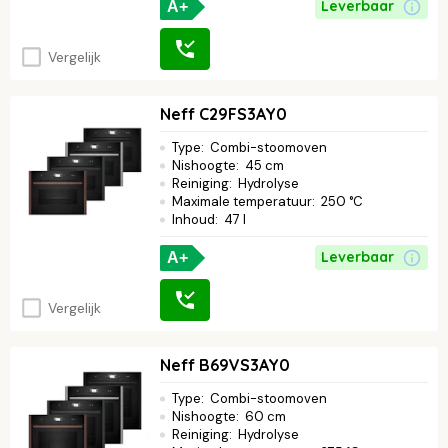
Leverbaar
A+
Vergelijk
Neff C29FS3AY0
Type
:
Combi-stoomoven
Nishoogte
:
45 cm
Reiniging
:
Hydrolyse
Maximale temperatuur
:
250 °C
Inhoud
:
47 l
Leverbaar
A+
Vergelijk
Neff B69VS3AY0
Type
:
Combi-stoomoven
Nishoogte
:
60 cm
Reiniging
:
Hydrolyse