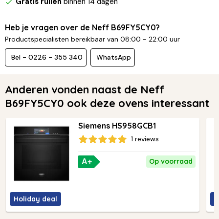
Gratis ruilen
binnen 14 dagen
Heb je vragen over de Neff B69FY5CY0?
Productspecialisten bereikbaar van 08:00 - 22:00 uur
Bel - 0226 - 355 340
WhatsApp
Anderen vonden naast de Neff
B69FY5CY0 ook deze ovens interessant
Siemens HS958GCB1
1 reviews
Op voorraad
A+
Holiday deal
H