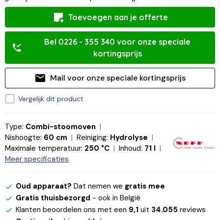
Toevoegen aan je offerte
Bel 0226 - 355 340 voor onze speciale
kortingsprijs
Mail voor onze speciale kortingsprijs
Vergelijk dit product
Type:
Combi-stoomoven
Nishoogte:
60 cm
Reiniging:
Hydrolyse
Maximale temperatuur:
250 °C
Inhoud:
71 l
Meer specificaties
Oud apparaat?
Dat nemen we
gratis mee
Gratis thuisbezorgd
- ook in België
Klanten beoordelen ons met een
9,1
uit
34.055
reviews