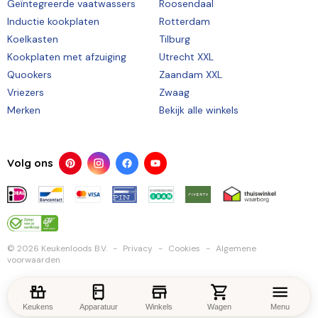
Geïntegreerde vaatwassers
Roosendaal
Inductie kookplaten
Rotterdam
Koelkasten
Tilburg
Kookplaten met afzuiging
Utrecht XXL
Quookers
Zaandam XXL
Vriezers
Zwaag
Merken
Bekijk alle winkels
Volg ons
© 2026 Keukenloods B.V.
Privacy
Cookies
Algemene
voorwaarden
Keukens
Apparatuur
Winkels
Wagen
Menu