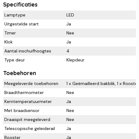
Specificaties
Lamptype
LED
Uitgestelde start
Ja
Timer
Nee
Klok
Ja
Aantal inschuifhoogtes
4
Type deur
Klepdeur
Toebehoren
Meegeleverde toebehoren
1 x Geëmailleerd bakblik, 1 x Roost
Braadthermometer
Nee
Kerntemperatuurmeter
Ja
Met braadsensor
Nee
Draaispit meegeleverd
Nee
Telescopische geleiderail
Ja
Rooster
Ja