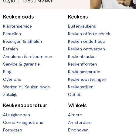
9,2/10
13.500 reviews
Keukenloods
Keukens
Klantenservice
Buitenkeukens
Bestellen
Keuken offerte check
Bezorgen & afhalen
Keuken onderhoud
Betalen
Keuken ontwerpen
Annuleren & retourneren
Keukenbladen
Service & garantie
Keukenfronten
Blog
Keukeninspiratie
Over ons
Keukenopstellingen
Werken bij Keukenloods
Keukenstijlen
Zakelijk
Outlet
Keukenapparatuur
Winkels
Afzuigkappen
Almere
Combi-magnetrons
Amsterdam
Fornuizen
Eindhoven