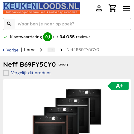
Klantwaardering
uit
34.055
reviews
9,1
Home
Neff B69FY5CY0
Vorige
Neff B69FY5CY0
oven
Vergelijk dit product
A+