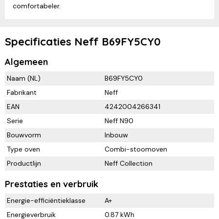
comfortabeler.
Specificaties Neff B69FY5CY0
Algemeen
Naam (NL)
B69FY5CY0
Fabrikant
Neff
EAN
4242004266341
Serie
Neff N90
Bouwvorm
Inbouw
Type oven
Combi-stoomoven
Productlijn
Neff Collection
Prestaties en verbruik
Energie-efficiëntieklasse
A+
Energieverbruik
0.87 kWh