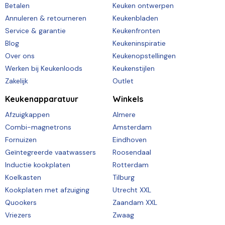
Betalen
Keuken ontwerpen
Annuleren & retourneren
Keukenbladen
Service & garantie
Keukenfronten
Blog
Keukeninspiratie
Over ons
Keukenopstellingen
Werken bij Keukenloods
Keukenstijlen
Zakelijk
Outlet
Keukenapparatuur
Winkels
Afzuigkappen
Almere
Combi-magnetrons
Amsterdam
Fornuizen
Eindhoven
Geïntegreerde vaatwassers
Roosendaal
Inductie kookplaten
Rotterdam
Koelkasten
Tilburg
Kookplaten met afzuiging
Utrecht XXL
Quookers
Zaandam XXL
Vriezers
Zwaag