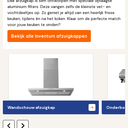
Elke afzuigkap is slim ontworpen met speciale vijflaagse
aluminium filters. Deze vangen zelfs de kleinste vet- en
vochtdeeltjes op. Zo geniet je altijd van een heerlijk frisse
keuken, tijdens én na het koken. Klaar om de perfecte match
voor jouw keuken te vinden?
Bekijk alle Inventum afzuigkappen
Wandschouw afzuigkap
Onderbouw