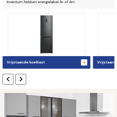
Inventum hebben energielabel A+ of A++.
Vrijstaande koelkast
Vrijstaand