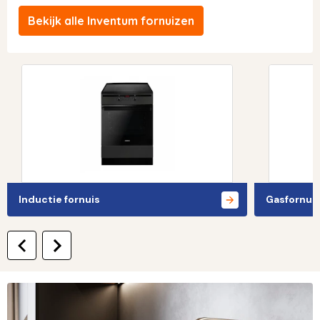
Bekijk alle Inventum fornuizen
Inductie fornuis
Gasfornui