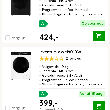
Toerental
:
1400 rpm
Geluidsniveau
:
Stil - 72 dB
Programmaduur Eco
:
Normaal
Stoom
:
Hygiënisch stomen, Strijkwerk verminderen
Op voorraad
A
424,-
Vergelijk
Inventum VWM9010W
2 reviews
Vulgewicht
:
9 kg
Toerental
:
1400 rpm
Geluidsniveau
:
Stil - 72 dB
Programmaduur Eco
:
Normaal
Stoom
:
Hygiënisch stomen, Strijkwerk verminderen
Vanaf 13 aug.
A
399,-
Vergelijk
Adviesprijs
519,-