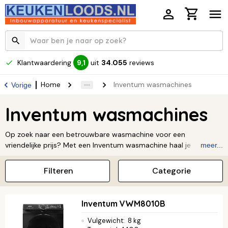
Klantwaardering
uit
34.055
reviews
9,1
Home
Inventum wasmachines
Vorige
Inventum wasmachines
Op zoek naar een betrouwbare wasmachine voor een
vriendelijke prijs? Met een Inventum wasmachine haal je
meer...
Hollandse nuchterheid en gebruiksgemak in huis! Deze
wasmachines zijn niet alleen energiezuinig en duurzaam, maar
Filteren
Categorie
ook heel eenvoudig te bedienen dankzij de duidelijke
wasprogramma’s.
Lees verder ↓
Inventum VWM8010B
Vulgewicht
:
8 kg