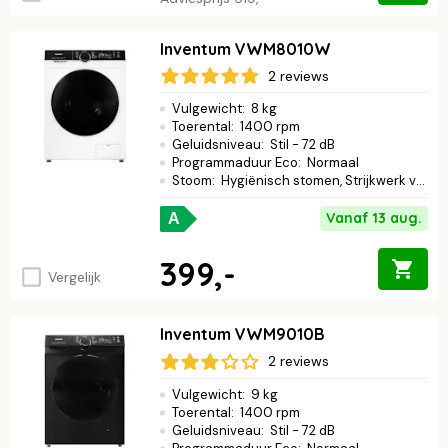
Inventum VWM8010W
2 reviews
Vulgewicht
:
8 kg
Toerental
:
1400 rpm
Geluidsniveau
:
Stil - 72 dB
Programmaduur Eco
:
Normaal
Stoom
:
Hygiënisch stomen, Strijkwerk verminderen
Vanaf 13 aug.
A
399,-
Vergelijk
Inventum VWM9010B
2 reviews
Vulgewicht
:
9 kg
Toerental
:
1400 rpm
Geluidsniveau
:
Stil - 72 dB