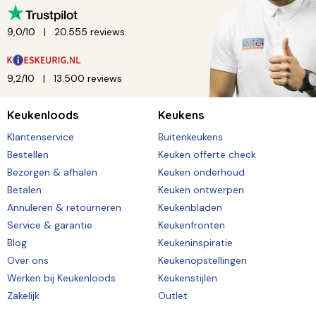
9,0/10
20.555 reviews
9,2/10
13.500 reviews
Keukenloods
Keukens
Klantenservice
Buitenkeukens
Bestellen
Keuken offerte check
Bezorgen & afhalen
Keuken onderhoud
Betalen
Keuken ontwerpen
Annuleren & retourneren
Keukenbladen
Service & garantie
Keukenfronten
Blog
Keukeninspiratie
Over ons
Keukenopstellingen
Werken bij Keukenloods
Keukenstijlen
Zakelijk
Outlet