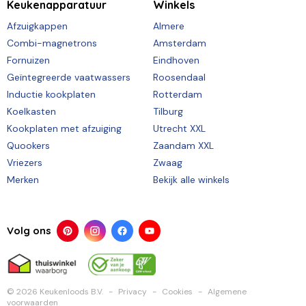
Keukenapparatuur
Winkels
Afzuigkappen
Almere
Combi-magnetrons
Amsterdam
Fornuizen
Eindhoven
Geïntegreerde vaatwassers
Roosendaal
Inductie kookplaten
Rotterdam
Koelkasten
Tilburg
Kookplaten met afzuiging
Utrecht XXL
Quookers
Zaandam XXL
Vriezers
Zwaag
Merken
Bekijk alle winkels
Volg ons
© 2026 Keukenloods B.V.
Privacy
Cookies
Algemene
voorwaarden