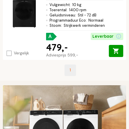
Vulgewicht
:
10 kg
Toerental
:
1400 rpm
Geluidsniveau
:
Stil - 72 dB
Programmaduur Eco
:
Normaal
Stoom
:
Strijkwerk verminderen
Leverbaar
A
479,-
Vergelijk
Adviesprijs
599,-
1