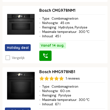
Bosch CMG978NM1
Type
:
Combimagnetron
Nishoogte
:
45 cm
Reiniging
:
Hydrolyse, Pyrolyse
Maximale temperatuur
:
300 °C
Inhoud
:
45 l
Vanaf 14 aug.
Holiday deal
Vergelijk
Bosch HMG978NB1
1 reviews
Type
:
Combimagnetron
Nishoogte
:
60 cm
Reiniging
:
Pyrolyse
Maximale temperatuur
:
300 °C
Inhoud
:
67 l