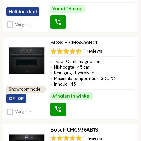
Vanaf 14 aug.
Holiday deal
Vergelijk
BOSCH CMG836NC1
1 reviews
Type
:
Combimagnetron
Nishoogte
:
45 cm
Reiniging
:
Hydrolyse
Maximale temperatuur
:
300 °C
Inhoud
:
45 l
Showroommodel
Afhalen in winkel
OP=OP
Vergelijk
Bosch CMG936AB1S
1 reviews