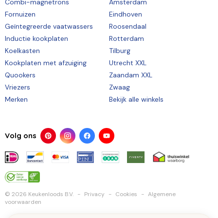
Combi-magnetrons
Amsterdam
Fornuizen
Eindhoven
Geïntegreerde vaatwassers
Roosendaal
Inductie kookplaten
Rotterdam
Koelkasten
Tilburg
Kookplaten met afzuiging
Utrecht XXL
Quookers
Zaandam XXL
Vriezers
Zwaag
Merken
Bekijk alle winkels
Volg ons
© 2026 Keukenloods B.V.
Privacy
Cookies
Algemene
voorwaarden