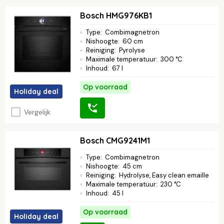
Bosch HMG976KB1
Type
:
Combimagnetron
Nishoogte
:
60 cm
Reiniging
:
Pyrolyse
Maximale temperatuur
:
300 °C
Inhoud
:
67 l
Op voorraad
Holiday deal
Vergelijk
Bosch CMG9241M1
Type
:
Combimagnetron
Nishoogte
:
45 cm
Reiniging
:
Hydrolyse, Easy clean emaille
Maximale temperatuur
:
230 °C
Inhoud
:
45 l
Op voorraad
Holiday deal