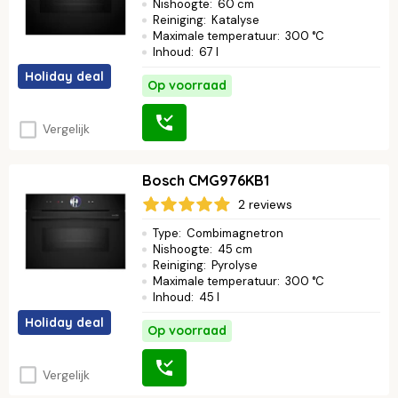
Nishoogte
:
60 cm
Reiniging
:
Katalyse
Maximale temperatuur
:
300 °C
Inhoud
:
67 l
Holiday deal
Op voorraad
Vergelijk
Bosch CMG976KB1
2 reviews
Type
:
Combimagnetron
Nishoogte
:
45 cm
Reiniging
:
Pyrolyse
Maximale temperatuur
:
300 °C
Inhoud
:
45 l
Holiday deal
Op voorraad
Vergelijk