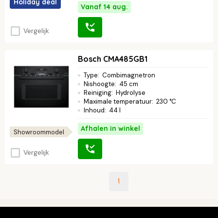
Holiday deal
Vanaf 14 aug.
Vergelijk
Bosch CMA485GB1
Type
:
Combimagnetron
Nishoogte
:
45 cm
Reiniging
:
Hydrolyse
Maximale temperatuur
:
230 °C
Inhoud
:
44 l
Afhalen in winkel
Showroommodel
Vergelijk
1