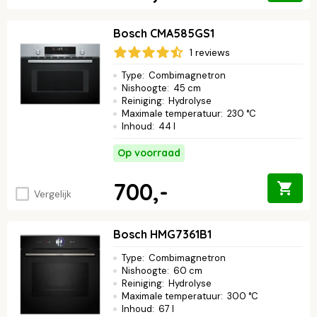
Bosch CMA585GS1
1 reviews
Type
:
Combimagnetron
Nishoogte
:
45 cm
Reiniging
:
Hydrolyse
Maximale temperatuur
:
230 °C
Inhoud
:
44 l
Op voorraad
700,-
Vergelijk
Bosch HMG7361B1
Type
:
Combimagnetron
Nishoogte
:
60 cm
Reiniging
:
Hydrolyse
Maximale temperatuur
:
300 °C
Inhoud
:
67 l