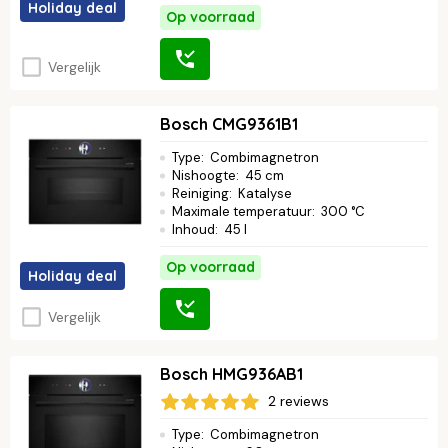
Holiday deal
Op voorraad
Vergelijk
Bosch CMG9361B1
Type
:
Combimagnetron
Nishoogte
:
45 cm
Reiniging
:
Katalyse
Maximale temperatuur
:
300 °C
Inhoud
:
45 l
Op voorraad
Holiday deal
Vergelijk
Bosch HMG936AB1
2 reviews
Type
:
Combimagnetron