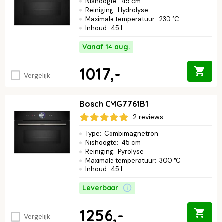
Nishoogte
:
45 cm
Reiniging
:
Hydrolyse
Maximale temperatuur
:
230 °C
Inhoud
:
45 l
Vanaf 14 aug.
1017,-
Vergelijk
Bosch CMG7761B1
2 reviews
Type
:
Combimagnetron
Nishoogte
:
45 cm
Reiniging
:
Pyrolyse
Maximale temperatuur
:
300 °C
Inhoud
:
45 l
Leverbaar
1256,-
Vergelijk