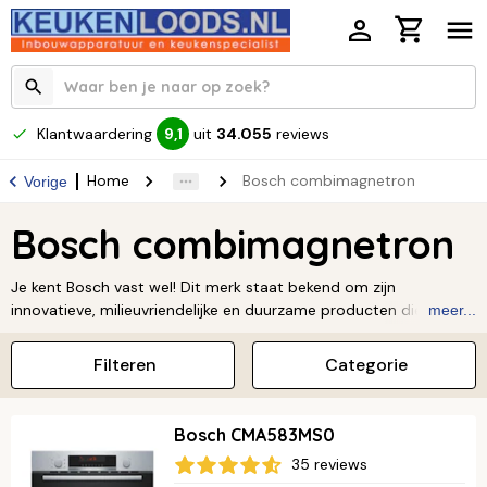
Klantwaardering
uit
34.055
reviews
9,1
Home
Bosch combimagnetron
Vorige
Bosch combimagnetron
Je kent Bosch vast wel! Dit merk staat bekend om zijn
innovatieve, milieuvriendelijke en duurzame producten die
meer...
supermakkelijk te gebruiken zijn. En die hoge standaard zie je ook
terug in hun combimagnetrons. Het mooiste is: Bosch heeft
Filteren
Categorie
combimagnetrons in verschillende prijsklassen, dus er is er altijd
wel eentje die bij jou past! Lees meer over
Bosch
.
Bosch CMA583MS0
35 reviews