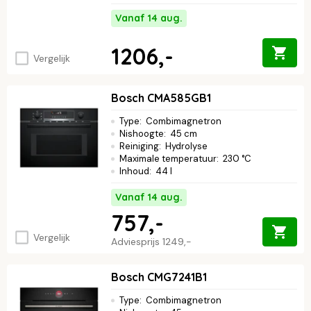
Vanaf 14 aug.
1206,-
Vergelijk
Bosch CMA585GB1
Type
:
Combimagnetron
Nishoogte
:
45 cm
Reiniging
:
Hydrolyse
Maximale temperatuur
:
230 °C
Inhoud
:
44 l
Vanaf 14 aug.
757,-
Vergelijk
Adviesprijs
1249,-
Bosch CMG7241B1
Type
:
Combimagnetron