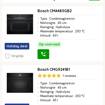
Bosch CMA485GB2
Type
:
Combimagnetron
Nishoogte
:
45 cm
Reiniging
:
Hydrolyse
Maximale temperatuur
:
230 °C
Inhoud
:
44 l
Op voorraad
Holiday deal
Vergelijk
Bosch CMG9241B1
1 reviews
Type
:
Combimagnetron
Nishoogte
:
45 cm
Reiniging
:
Hydrolyse
Maximale temperatuur
:
230 °C
Inhoud
:
45 l