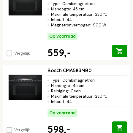
Type
:
Combimagnetron
Nishoogte
:
45 cm
Maximale temperatuur
:
230 °C
Inhoud
:
44 l
Magnetronvermogen
:
900 W
Op voorraad
559,-
Vergelijk
Bosch CMA583MB0
Type
:
Combimagnetron
Nishoogte
:
45 cm
Reiniging
:
Geen
Maximale temperatuur
:
230 °C
Inhoud
:
44 l
Op voorraad
598,-
Vergelijk