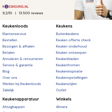
9,2/10
13.500 reviews
Keukenloods
Keukens
Klantenservice
Buitenkeukens
Bestellen
Keuken offerte check
Bezorgen & afhalen
Keuken onderhoud
Betalen
Keuken ontwerpen
Annuleren & retourneren
Keukenbladen
Service & garantie
Keukenfronten
Blog
Keukeninspiratie
Over ons
Keukenopstellingen
Werken bij Keukenloods
Keukenstijlen
Zakelijk
Outlet
Keukenapparatuur
Winkels
Afzuigkappen
Almere