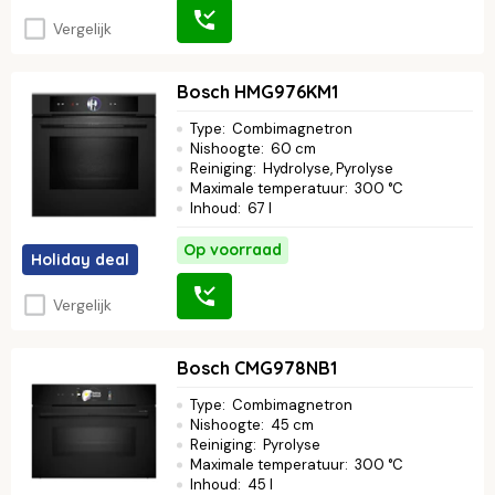
Vergelijk
Bosch HMG976KM1
Type
:
Combimagnetron
Nishoogte
:
60 cm
Reiniging
:
Hydrolyse, Pyrolyse
Maximale temperatuur
:
300 °C
Inhoud
:
67 l
Op voorraad
Holiday deal
Vergelijk
Bosch CMG978NB1
Type
:
Combimagnetron
Nishoogte
:
45 cm
Reiniging
:
Pyrolyse
Maximale temperatuur
:
300 °C
Inhoud
:
45 l