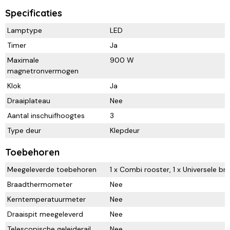
Specificaties
Lamptype
LED
Timer
Ja
Maximale
900 W
magnetronvermogen
Klok
Ja
Draaiplateau
Nee
Aantal inschuifhoogtes
3
Type deur
Klepdeur
Toebehoren
Meegeleverde toebehoren
1 x Combi rooster, 1 x Universele br
Braadthermometer
Nee
Kerntemperatuurmeter
Nee
Draaispit meegeleverd
Nee
Telescopische geleiderail
Nee