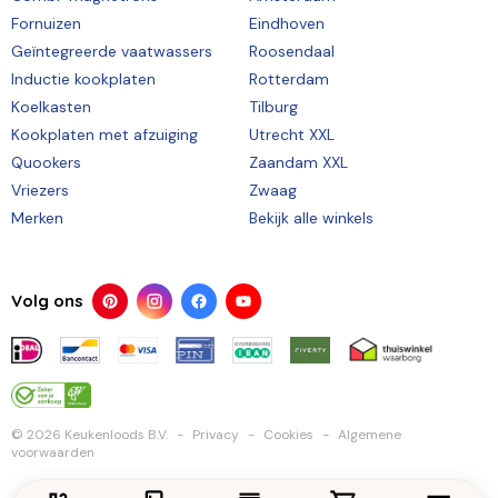
Fornuizen
Eindhoven
Geïntegreerde vaatwassers
Roosendaal
Inductie kookplaten
Rotterdam
Koelkasten
Tilburg
Kookplaten met afzuiging
Utrecht XXL
Quookers
Zaandam XXL
Vriezers
Zwaag
Merken
Bekijk alle winkels
Volg ons
© 2026 Keukenloods B.V.
Privacy
Cookies
Algemene
voorwaarden