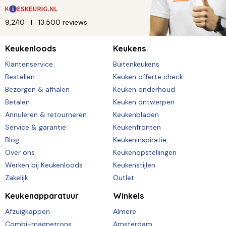
9,2/10
13.500 reviews
Keukenloods
Keukens
Klantenservice
Buitenkeukens
Bestellen
Keuken offerte check
Bezorgen & afhalen
Keuken onderhoud
Betalen
Keuken ontwerpen
Annuleren & retourneren
Keukenbladen
Service & garantie
Keukenfronten
Blog
Keukeninspiratie
Over ons
Keukenopstellingen
Werken bij Keukenloods
Keukenstijlen
Zakelijk
Outlet
Keukenapparatuur
Winkels
Afzuigkappen
Almere
Combi-magnetrons
Amsterdam