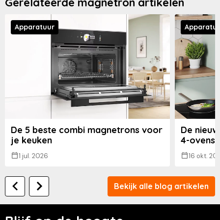
Gerelateerde magnetron artikelen
Apparatuur
Apparatu
De 5 beste combi magnetrons voor
De nieuw
je keuken
4-ovens
1 jul. 2026
16 okt. 20
Bekijk alle blog artikelen