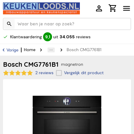
Klantwaardering
uit
34.055
reviews
9,1
Home
Bosch CMG7761B1
Vorige
Bosch CMG7761B1
magnetron
2 reviews
Vergelijk dit product