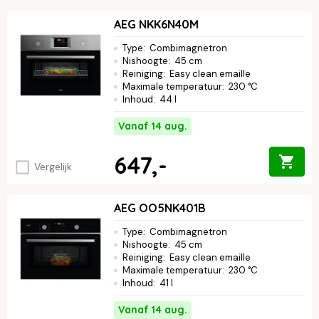
AEG NKK6N40M
Type
:
Combimagnetron
Nishoogte
:
45 cm
Reiniging
:
Easy clean emaille
Maximale temperatuur
:
230 °C
Inhoud
:
44 l
Vanaf 14 aug.
647,-
Vergelijk
AEG OO5NK401B
Type
:
Combimagnetron
Nishoogte
:
45 cm
Reiniging
:
Easy clean emaille
Maximale temperatuur
:
230 °C
Inhoud
:
41 l
Vanaf 14 aug.