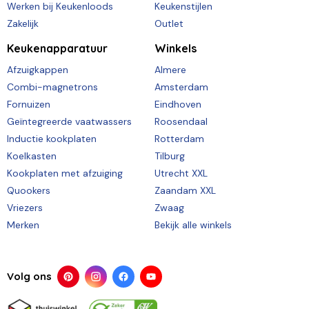
Werken bij Keukenloods
Keukenstijlen
Zakelijk
Outlet
Keukenapparatuur
Winkels
Afzuigkappen
Almere
Combi-magnetrons
Amsterdam
Fornuizen
Eindhoven
Geïntegreerde vaatwassers
Roosendaal
Inductie kookplaten
Rotterdam
Koelkasten
Tilburg
Kookplaten met afzuiging
Utrecht XXL
Quookers
Zaandam XXL
Vriezers
Zwaag
Merken
Bekijk alle winkels
Volg ons