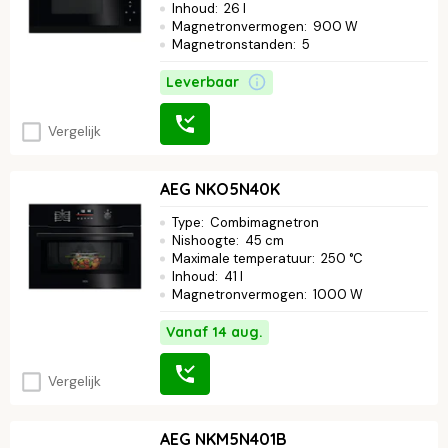
Inhoud
:
26 l
Magnetronvermogen
:
900 W
Magnetronstanden
:
5
Leverbaar
Vergelijk
AEG NKO5N40K
Type
:
Combimagnetron
Nishoogte
:
45 cm
Maximale temperatuur
:
250 °C
Inhoud
:
41 l
Magnetronvermogen
:
1000 W
Vanaf 14 aug.
Vergelijk
AEG NKM5N401B