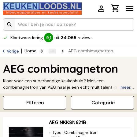
Klantwaardering
uit
34.055
reviews
9,1
Home
AEG combimagnetron
Vorige
AEG combimagnetron
Klaar voor een superhandige keukenhulp? Met een
combimagnetron van AEG haal je een echt multitalent in huis.
meer...
AEG is een wereldberoemd merk, dus je kunt rekenen op een
geweldige prijs-kwaliteitverhouding. Zo weet je zeker dat je een
Filteren
Categorie
combimagnetron koopt waar je jarenlang plezier van hebt! Je
hebt de keuze uit allerlei verschillende modellen. Wist je dat AEG
zelfs combimagnetrons met een stoomfunctie heeft?
AEG NKK8N621B
Superhandig! Wil je meer weten? Lees hier alles over
AEG
.
Type
:
Combimagnetron