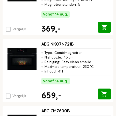
Magnetronstanden
:
5
Vanaf 14 aug.
369,-
Vergelijk
AEG NKO7N721B
Type
:
Combimagnetron
Nishoogte
:
45 cm
Reiniging
:
Easy clean emaille
Maximale temperatuur
:
230 °C
Inhoud
:
41 l
Vanaf 14 aug.
659,-
Vergelijk
AEG CM7600B