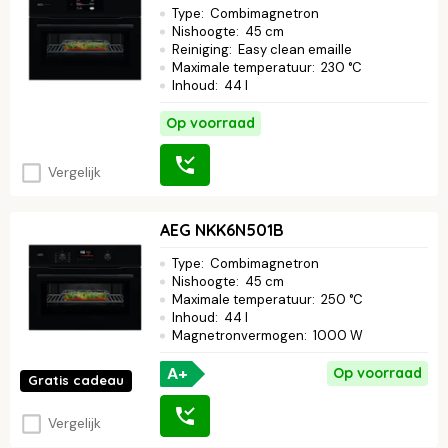
Type
:
Combimagnetron
Nishoogte
:
45 cm
Reiniging
:
Easy clean emaille
Maximale temperatuur
:
230 °C
Inhoud
:
44 l
Op voorraad
Vergelijk
AEG NKK6N501B
Type
:
Combimagnetron
Nishoogte
:
45 cm
Maximale temperatuur
:
250 °C
Inhoud
:
44 l
Magnetronvermogen
:
1000 W
A+
Op voorraad
Gratis cadeau
Vergelijk