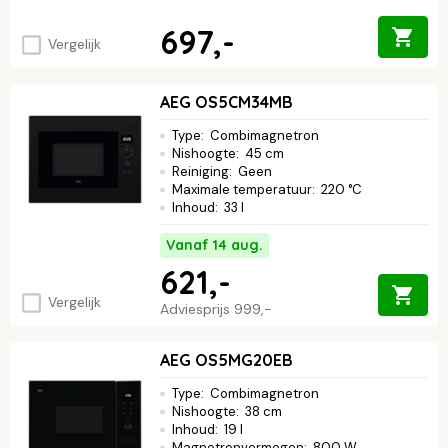
697,-
Vergelijk
AEG OS5CM34MB
Type
:
Combimagnetron
Nishoogte
:
45 cm
Reiniging
:
Geen
Maximale temperatuur
:
220 °C
Inhoud
:
33 l
Vanaf 14 aug.
621,-
Vergelijk
Adviesprijs
999,-
AEG OS5MG20EB
Type
:
Combimagnetron
Nishoogte
:
38 cm
Inhoud
:
19 l
Magnetronvermogen
:
800 W