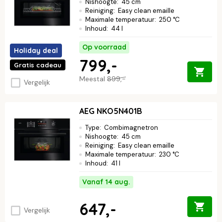
Nishoogte
:
45 cm
Reiniging
:
Easy clean emaille
Maximale temperatuur
:
250 °C
Inhoud
:
44 l
Op voorraad
Holiday deal
799,-
Gratis cadeau
Meestal
899,-
Vergelijk
AEG NKO5N401B
Type
:
Combimagnetron
Nishoogte
:
45 cm
Reiniging
:
Easy clean emaille
Maximale temperatuur
:
230 °C
Inhoud
:
41 l
Vanaf 14 aug.
647,-
Vergelijk