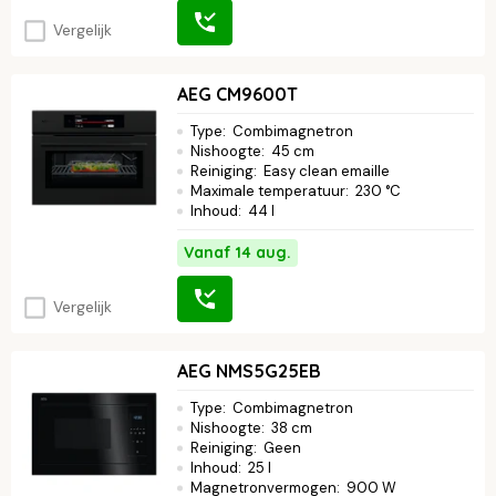
Vergelijk
AEG CM9600T
Type
:
Combimagnetron
Nishoogte
:
45 cm
Reiniging
:
Easy clean emaille
Maximale temperatuur
:
230 °C
Inhoud
:
44 l
Vanaf 14 aug.
Vergelijk
AEG NMS5G25EB
Type
:
Combimagnetron
Nishoogte
:
38 cm
Reiniging
:
Geen
Inhoud
:
25 l
Magnetronvermogen
:
900 W