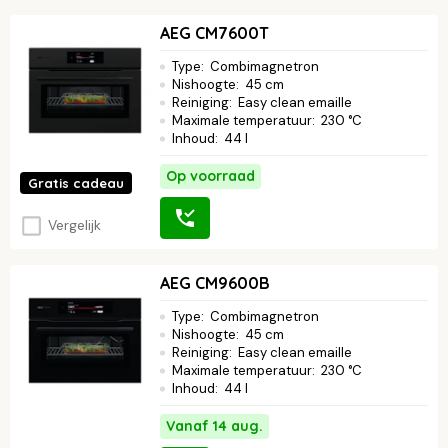
AEG CM7600T
Type
:
Combimagnetron
Nishoogte
:
45 cm
Reiniging
:
Easy clean emaille
Maximale temperatuur
:
230 °C
Inhoud
:
44 l
Op voorraad
Gratis cadeau
Vergelijk
AEG CM9600B
Type
:
Combimagnetron
Nishoogte
:
45 cm
Reiniging
:
Easy clean emaille
Maximale temperatuur
:
230 °C
Inhoud
:
44 l
Vanaf 14 aug.