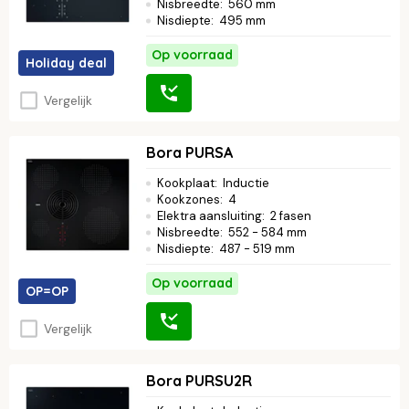
Nisbreedte
:
560 mm
Nisdiepte
:
495 mm
Op voorraad
Holiday deal
Vergelijk
Bora PURSA
Kookplaat
:
Inductie
Kookzones
:
4
Elektra aansluiting
:
2 fasen
Nisbreedte
:
552 - 584 mm
Nisdiepte
:
487 - 519 mm
Op voorraad
OP=OP
Vergelijk
Bora PURSU2R