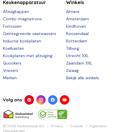
Keukenapparatuur
Winkels
Afzuigkappen
Almere
Combi-magnetrons
Amsterdam
Fornuizen
Eindhoven
Geïntegreerde vaatwassers
Roosendaal
Inductie kookplaten
Rotterdam
Koelkasten
Tilburg
Kookplaten met afzuiging
Utrecht XXL
Quookers
Zaandam XXL
Vriezers
Zwaag
Merken
Bekijk alle winkels
Volg ons
© 2026 Keukenloods B.V.
Privacy
Cookies
Algemene
voorwaarden