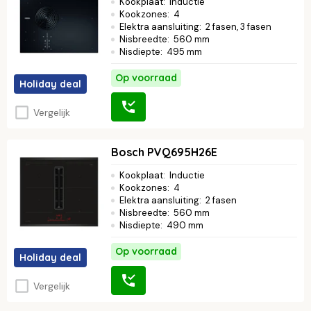
Kookplaat
:
Inductie
Kookzones
:
4
Elektra aansluiting
:
2 fasen, 3 fasen
Nisbreedte
:
560 mm
Nisdiepte
:
495 mm
Op voorraad
Holiday deal
Vergelijk
Bosch PVQ695H26E
Kookplaat
:
Inductie
Kookzones
:
4
Elektra aansluiting
:
2 fasen
Nisbreedte
:
560 mm
Nisdiepte
:
490 mm
Op voorraad
Holiday deal
Vergelijk