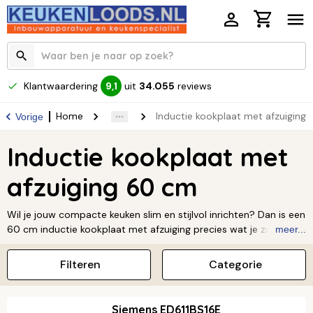
Klantwaardering
uit
34.055
reviews
9,1
Home
Inductie kookplaat met afzuiging
Vorige
Inductie kookplaat met
afzuiging 60 cm
Wil je jouw compacte keuken slim en stijlvol inrichten? Dan is een
60 cm inductie kookplaat met afzuiging precies wat je zoekt!
meer...
Hiermee heb je geen aparte afzuigkap meer nodig, want de
afzuiging is direct in de kookplaat ingebouwd. Dat bespaart niet
Filteren
Categorie
alleen ruimte, maar geeft je keuken ook een strakke, moderne
uitstraling. Zo kook je efficiënt, geniet je van een open zicht en
benut je elke centimeter van je keuken optimaal!
Siemens ED611BS16E