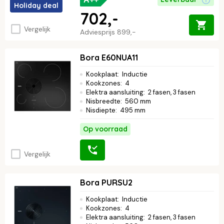
Holiday deal
702,-
Vergelijk
Adviesprijs
899,-
Bora E60NUA11
Kookplaat
:
Inductie
Kookzones
:
4
Elektra aansluiting
:
2 fasen, 3 fasen
Nisbreedte
:
560 mm
Nisdiepte
:
495 mm
Op voorraad
Vergelijk
Bora PURSU2
Kookplaat
:
Inductie
Kookzones
:
4
Elektra aansluiting
:
2 fasen, 3 fasen