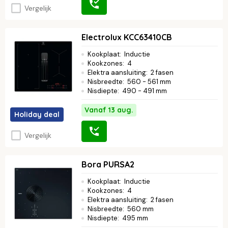
Vergelijk
Electrolux KCC63410CB
Kookplaat
:
Inductie
Kookzones
:
4
Elektra aansluiting
:
2 fasen
Nisbreedte
:
560 - 561 mm
Nisdiepte
:
490 - 491 mm
Vanaf 13 aug.
Holiday deal
Vergelijk
Bora PURSA2
Kookplaat
:
Inductie
Kookzones
:
4
Elektra aansluiting
:
2 fasen
Nisbreedte
:
560 mm
Nisdiepte
:
495 mm