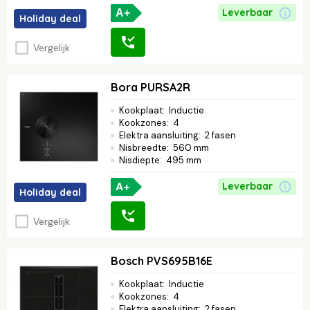
Leverbaar
A+
Holiday deal
Vergelijk
Bora PURSA2R
Kookplaat
:
Inductie
Kookzones
:
4
Elektra aansluiting
:
2 fasen
Nisbreedte
:
560 mm
Nisdiepte
:
495 mm
A+
Leverbaar
Holiday deal
Vergelijk
Bosch PVS695B16E
Kookplaat
:
Inductie
Kookzones
:
4
Elektra aansluiting
:
2 fasen