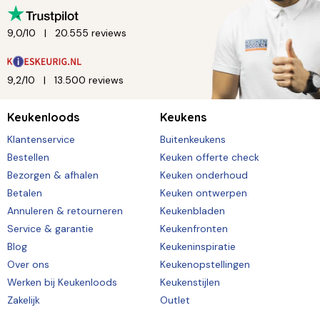
9,0/10
20.555 reviews
9,2/10
13.500 reviews
Keukenloods
Keukens
Klantenservice
Buitenkeukens
Bestellen
Keuken offerte check
Bezorgen & afhalen
Keuken onderhoud
Betalen
Keuken ontwerpen
Annuleren & retourneren
Keukenbladen
Service & garantie
Keukenfronten
Blog
Keukeninspiratie
Over ons
Keukenopstellingen
Werken bij Keukenloods
Keukenstijlen
Zakelijk
Outlet