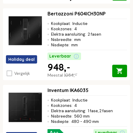
Bertazzoni P604ICH30NP
Kookplaat
:
Inductie
Kookzones
:
4
Elektra aansluiting
:
2 fasen
Nisbreedte
:
mm
Nisdiepte
:
mm
Leverbaar
Holiday deal
948,-
Vergelijk
Meestal
1054,-
Inventum IKA6035
Kookplaat
:
Inductie
Kookzones
:
4
Elektra aansluiting
:
1 fase, 2 fasen
Nisbreedte
:
560 mm
Nisdiepte
:
480 - 490 mm
Leverbaar
A++