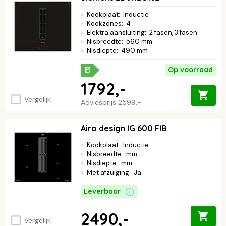
Kookplaat
:
Inductie
Kookzones
:
4
Elektra aansluiting
:
2 fasen, 3 fasen
Nisbreedte
:
560 mm
Nisdiepte
:
490 mm
Op voorraad
B
1792,-
Vergelijk
Adviesprijs
2599,-
Airo design IG 600 FIB
Kookplaat
:
Inductie
Nisbreedte
:
mm
Nisdiepte
:
mm
Met afzuiging
:
Ja
Leverbaar
2490,-
Vergelijk