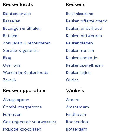
Keukenloods
Keukens
Klantenservice
Buitenkeukens
Bestellen
Keuken offerte check
Bezorgen & afhalen
Keuken onderhoud
Betalen
Keuken ontwerpen
Annuleren & retourneren
Keukenbladen
Service & garantie
Keukenfronten
Blog
Keukeninspiratie
Over ons
Keukenopstellingen
Werken bij Keukenloods
Keukenstijlen
Zakelijk
Outlet
Keukenapparatuur
Winkels
Afzuigkappen
Almere
Combi-magnetrons
Amsterdam
Fornuizen
Eindhoven
Geïntegreerde vaatwassers
Roosendaal
Inductie kookplaten
Rotterdam