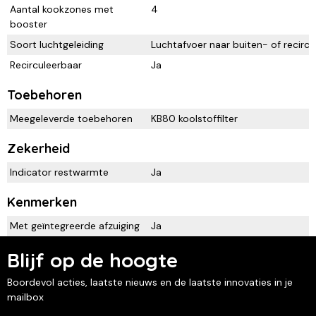
Aantal kookzones met
4
booster
Soort luchtgeleiding
Luchtafvoer naar buiten- of recircu
Recirculeerbaar
Ja
Toebehoren
Meegeleverde toebehoren
KB80 koolstoffilter
Zekerheid
Indicator restwarmte
Ja
Kenmerken
Met geïntegreerde afzuiging
Ja
Blijf op de hoogte
Boordevol acties, laatste nieuws en de laatste innovaties in je
mailbox