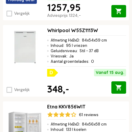
1257,95
Vergelijk
Adviesprijs
1324,-
Whirlpool W55Z1113W
Afmeting HxBxD
:
84x54x59 cm
Inhoud
:
95 l vriezen
Geluidsniveau
:
Stil - 37 dB
Vriesvak
:
Ja
Aantal groentelades
:
0
Vanaf 15 aug.
D
348,-
Vergelijk
Etna KKV856WIT
61 reviews
Afmeting HxBxD
:
84x56x58 cm
Inhoud
:
133 l koelen