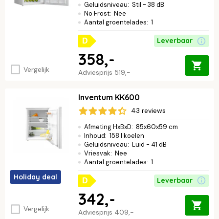
Geluidsniveau
:
Stil - 38 dB
No Frost
:
Nee
Aantal groentelades
:
1
Leverbaar
D
358,-
Vergelijk
Adviesprijs
519,-
Inventum KK600
43 reviews
Afmeting HxBxD
:
85x60x59 cm
Inhoud
:
158 l koelen
Geluidsniveau
:
Luid - 41 dB
Vriesvak
:
Nee
Aantal groentelades
:
1
Holiday deal
Leverbaar
D
342,-
Vergelijk
Adviesprijs
409,-