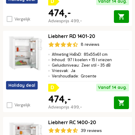
Vanaf 14 aug.
D
474,-
Vergelijk
Adviesprijs
499,-
Liebherr RD 1401-20
8 reviews
Afmeting HxBxD
:
85x55x61 cm
Inhoud
:
97 l koelen + 15 l vriezen
Geluidsniveau
:
Zeer stil - 35 dB
Vriesvak
:
Ja
Vershoudlade
:
Groente
Holiday deal
Vanaf 14 aug.
D
474,-
Vergelijk
Adviesprijs
499,-
Liebherr RC 1400-20
39 reviews