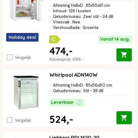
Afmeting HxBxD
:
85x55x61 cm
Inhoud
:
126 l koelen
Geluidsniveau
:
Zeer stil - 34 dB
Vriesvak
:
Nee
Vershoudlade
:
Groente
Holiday deal
Vanaf 14 aug.
C
474,-
Vergelijk
Adviesprijs
499,-
Whirlpool ADN140W
Afmeting HxBxD
:
85x56x60 cm
Geluidsniveau
:
Stil - 38 dB
Leverbaar
524,-
Vergelijk
Liebherr RDI 1620-20