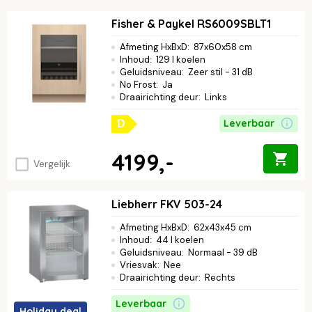
Fisher & Paykel RS6009SBLT1
Afmeting HxBxD
:
87x60x58 cm
Inhoud
:
129 l koelen
Geluidsniveau
:
Zeer stil - 31 dB
No Frost
:
Ja
Draairichting deur
:
Links
Leverbaar
D
4199,-
Vergelijk
Liebherr FKV 503-24
Afmeting HxBxD
:
62x43x45 cm
Inhoud
:
44 l koelen
Geluidsniveau
:
Normaal - 39 dB
Vriesvak
:
Nee
Draairichting deur
:
Rechts
Leverbaar
Holiday deal