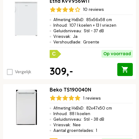
Etna KVV956WIT
10 reviews
Afmeting HxBxD
:
85x56x58 cm
Inhoud
:
107 l koelen + 13 l vriezen
Geluidsniveau
:
Stil - 37 dB
Vriesvak
:
Ja
Vershoudlade
:
Groente
Op voorraad
C
309,-
Vergelijk
Beko TS190040N
1 reviews
Afmeting HxBxD
:
82x47x50 cm
Inhoud
:
88 l koelen
Geluidsniveau
:
Stil - 38 dB
Vriesvak
:
Nee
Aantal groentelades
:
1