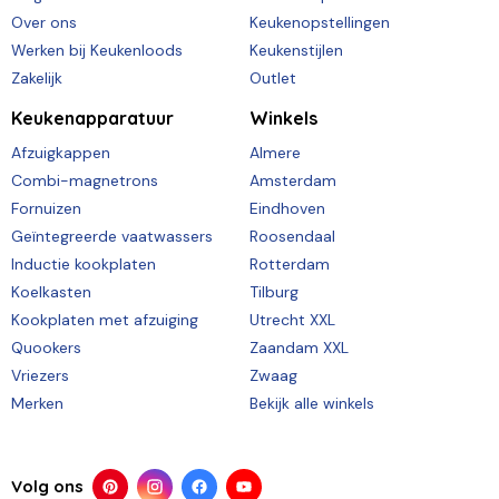
Over ons
Keukenopstellingen
Werken bij Keukenloods
Keukenstijlen
Zakelijk
Outlet
Keukenapparatuur
Winkels
Afzuigkappen
Almere
Combi-magnetrons
Amsterdam
Fornuizen
Eindhoven
Geïntegreerde vaatwassers
Roosendaal
Inductie kookplaten
Rotterdam
Koelkasten
Tilburg
Kookplaten met afzuiging
Utrecht XXL
Quookers
Zaandam XXL
Vriezers
Zwaag
Merken
Bekijk alle winkels
Volg ons