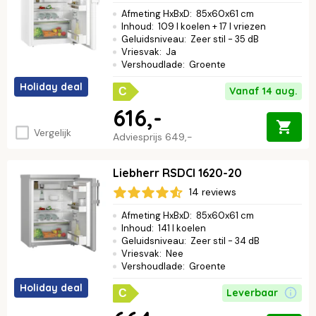
Afmeting HxBxD
:
85x60x61 cm
Inhoud
:
109 l koelen + 17 l vriezen
Geluidsniveau
:
Zeer stil - 35 dB
Vriesvak
:
Ja
Vershoudlade
:
Groente
Holiday deal
Vanaf 14 aug.
C
616,-
Vergelijk
Adviesprijs
649,-
Liebherr RSDCI 1620-20
14 reviews
Afmeting HxBxD
:
85x60x61 cm
Inhoud
:
141 l koelen
Geluidsniveau
:
Zeer stil - 34 dB
Vriesvak
:
Nee
Vershoudlade
:
Groente
Holiday deal
Leverbaar
C