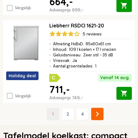
664,-
Vergelijk
Adviesprijs
699,-
Liebherr RSDCI 1621-20
5 reviews
Afmeting HxBxD
:
85x60x61 cm
Inhoud
:
109 l koelen + 17 l vriezen
Geluidsniveau
:
Zeer stil - 35 dB
Vriesvak
:
Ja
Aantal groentelades
:
1
Holiday deal
Vanaf 14 aug.
C
711,-
Vergelijk
Adviesprijs
749,-
1
2
4
Tafelmodel koelkast: compact