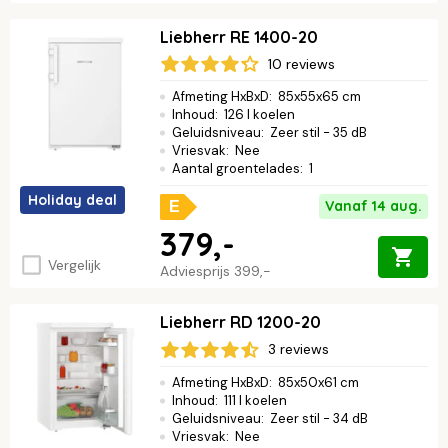
Liebherr RE 1400-20
10 reviews
Afmeting HxBxD
:
85x55x65 cm
Inhoud
:
126 l koelen
Geluidsniveau
:
Zeer stil - 35 dB
Vriesvak
:
Nee
Aantal groentelades
:
1
Holiday deal
Vanaf 14 aug.
E
379,-
Vergelijk
Adviesprijs
399,-
Liebherr RD 1200-20
3 reviews
Afmeting HxBxD
:
85x50x61 cm
Inhoud
:
111 l koelen
Geluidsniveau
:
Zeer stil - 34 dB
Vriesvak
:
Nee