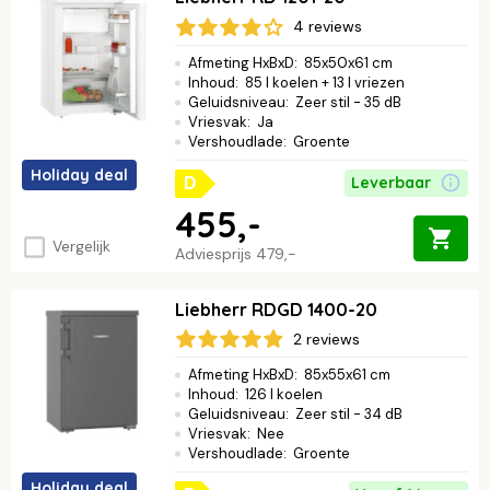
4 reviews
Afmeting HxBxD
:
85x50x61 cm
Inhoud
:
85 l koelen + 13 l vriezen
Geluidsniveau
:
Zeer stil - 35 dB
Vriesvak
:
Ja
Vershoudlade
:
Groente
Holiday deal
Leverbaar
D
455,-
Vergelijk
Adviesprijs
479,-
Liebherr RDGD 1400-20
2 reviews
Afmeting HxBxD
:
85x55x61 cm
Inhoud
:
126 l koelen
Geluidsniveau
:
Zeer stil - 34 dB
Vriesvak
:
Nee
Vershoudlade
:
Groente
Holiday deal