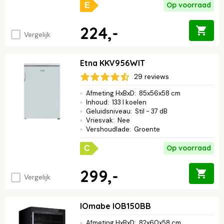
Op voorraad
E
224,-
Vergelijk
Etna KKV956WIT
29 reviews
Afmeting HxBxD
:
85x56x58 cm
Inhoud
:
133 l koelen
Geluidsniveau
:
Stil - 37 dB
Vriesvak
:
Nee
Vershoudlade
:
Groente
Op voorraad
C
299,-
Vergelijk
IOmabe IOB150BB
Afmeting HxBxD
:
82x60x58 cm