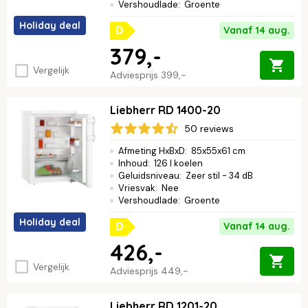
Vershoudlade
:
Groente
Holiday deal
Vanaf 14 aug.
D
379,-
Vergelijk
Adviesprijs
399,-
Liebherr RD 1400-20
50 reviews
Afmeting HxBxD
:
85x55x61 cm
Inhoud
:
126 l koelen
Geluidsniveau
:
Zeer stil - 34 dB
Vriesvak
:
Nee
Vershoudlade
:
Groente
Holiday deal
Vanaf 14 aug.
D
426,-
Vergelijk
Adviesprijs
449,-
Liebherr RD 1201-20