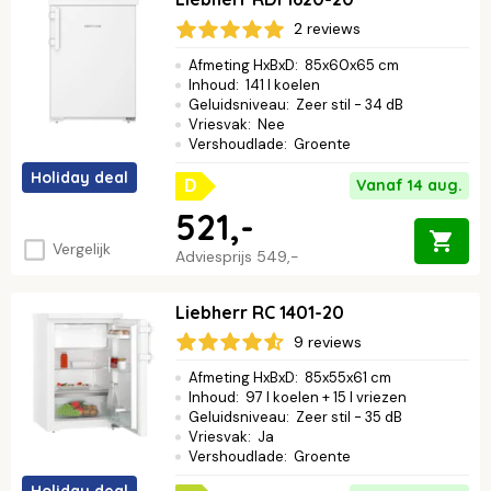
2 reviews
Afmeting HxBxD
:
85x60x65 cm
Inhoud
:
141 l koelen
Geluidsniveau
:
Zeer stil - 34 dB
Vriesvak
:
Nee
Vershoudlade
:
Groente
Holiday deal
Vanaf 14 aug.
D
521,-
Vergelijk
Adviesprijs
549,-
Liebherr RC 1401-20
9 reviews
Afmeting HxBxD
:
85x55x61 cm
Inhoud
:
97 l koelen + 15 l vriezen
Geluidsniveau
:
Zeer stil - 35 dB
Vriesvak
:
Ja
Vershoudlade
:
Groente
Holiday deal