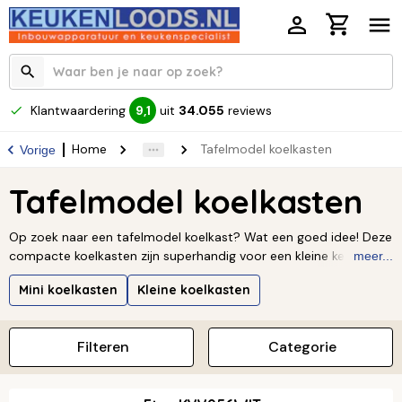
Klantwaardering
uit
34.055
reviews
9,1
Home
Tafelmodel koelkasten
Vorige
Tafelmodel koelkasten
Op zoek naar een tafelmodel koelkast? Wat een goed idee! Deze
compacte koelkasten zijn superhandig voor een kleine keuken, je
meer...
studentenkamer, of gewoon als extra koelruimte. Ze passen
Mini koelkasten
Kleine koelkasten
precies onder je aanrecht en je kunt kiezen voor een model met
of zonder vriesvakje. En ook al zijn ze klein, je hebt nog steeds
genoeg plek voor al je dagelijkse boodschappen.
Lees verder ↓
Filteren
Categorie