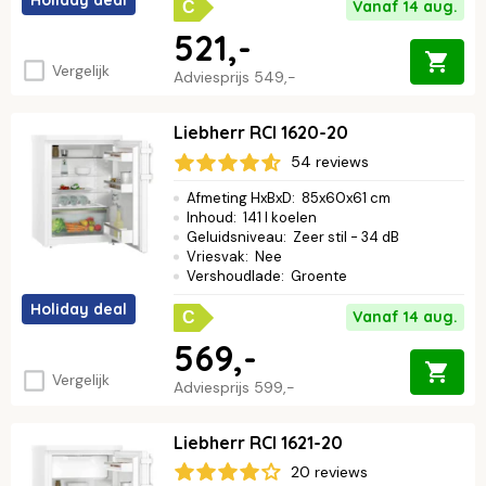
Vanaf 14 aug.
C
521,-
Vergelijk
Adviesprijs
549,-
Liebherr RCI 1620-20
54 reviews
Afmeting HxBxD
:
85x60x61 cm
Inhoud
:
141 l koelen
Geluidsniveau
:
Zeer stil - 34 dB
Vriesvak
:
Nee
Vershoudlade
:
Groente
Holiday deal
Vanaf 14 aug.
C
569,-
Vergelijk
Adviesprijs
599,-
Liebherr RCI 1621-20
20 reviews