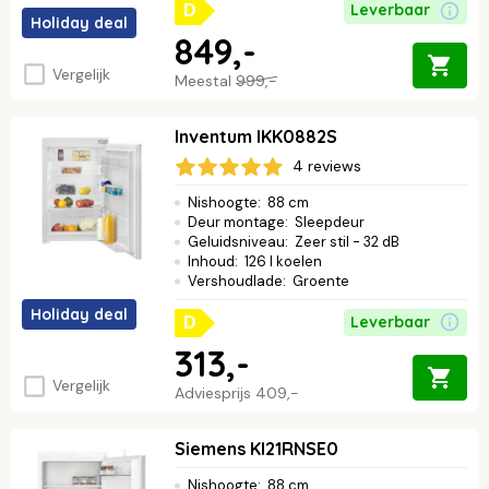
Leverbaar
D
Holiday deal
849,-
Vergelijk
Meestal
999,-
Inventum IKK0882S
4 reviews
Nishoogte
:
88 cm
Deur montage
:
Sleepdeur
Geluidsniveau
:
Zeer stil - 32 dB
Inhoud
:
126 l koelen
Vershoudlade
:
Groente
Holiday deal
Leverbaar
D
313,-
Vergelijk
Adviesprijs
409,-
Siemens KI21RNSE0
Nishoogte
:
88 cm