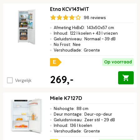
Etna KCV143WIT
98 reviews
Afmeting HxBxD
:
143x50x57 cm
Inhoud
:
122 l koelen + 43 l vriezen
Geluidsniveau
:
Normaal - 39 dB
No Frost
:
Nee
Vershoudlade
:
Groente
Op voorraad
E
269,-
Vergelijk
Miele K7127D
Nishoogte
:
88 cm
Deur montage
:
Deur-op-deur
Geluidsniveau
:
Zeer stil - 29 dB
Inhoud
:
136 l koelen
Vershoudlade
:
Groente