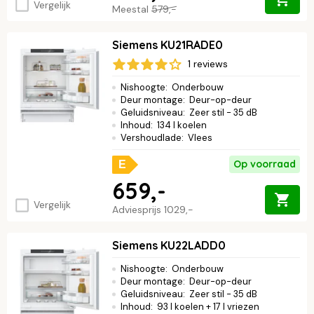
Vergelijk
Meestal
579,-
Siemens KU21RADE0
1 reviews
Nishoogte
:
Onderbouw
Deur montage
:
Deur-op-deur
Geluidsniveau
:
Zeer stil - 35 dB
Inhoud
:
134 l koelen
Vershoudlade
:
Vlees
Op voorraad
E
659,-
Vergelijk
Adviesprijs
1029,-
Siemens KU22LADD0
Nishoogte
:
Onderbouw
Deur montage
:
Deur-op-deur
Geluidsniveau
:
Zeer stil - 35 dB
Inhoud
:
93 l koelen + 17 l vriezen