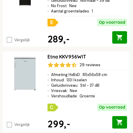
Geluidsniveau
:
Normaal - 39 dB
No Frost
:
Nee
Aantal groentelades
:
1
Op voorraad
E
289,-
Vergelijk
Etna KKV956WIT
29 reviews
Afmeting HxBxD
:
85x56x58 cm
Inhoud
:
133 l koelen
Geluidsniveau
:
Stil - 37 dB
Vriesvak
:
Nee
Vershoudlade
:
Groente
Op voorraad
C
299,-
Vergelijk