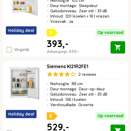
Nishoogte
:
102 cm
Deur montage
:
Sleepdeur
Geluidsniveau
:
Zeer stil - 33 dB
Inhoud
:
123 l koelen + 16 l vriezen
Vriesvak
:
Ja
Holiday deal
Op voorraad
D
393,-
Vergelijk
Adviesprijs
459,-
Siemens KI21R2FE1
2 reviews
Nishoogte
:
88 cm
Deur montage
:
Deur-op-deur
Geluidsniveau
:
Zeer stil - 35 dB
Inhoud
:
136 l koelen
Vershoudlade
:
Groente
Holiday deal
Op voorraad
E
529,-