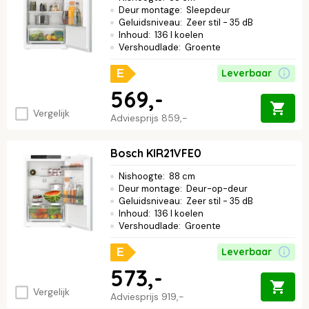
Deur montage
:
Sleepdeur
Geluidsniveau
:
Zeer stil - 35 dB
Inhoud
:
136 l koelen
Vershoudlade
:
Groente
Leverbaar
E
569,-
Vergelijk
Adviesprijs
859,-
Bosch KIR21VFE0
Nishoogte
:
88 cm
Deur montage
:
Deur-op-deur
Geluidsniveau
:
Zeer stil - 35 dB
Inhoud
:
136 l koelen
Vershoudlade
:
Groente
Leverbaar
E
573,-
Vergelijk
Adviesprijs
919,-