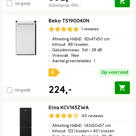
Vergelijk
Adviesprijs
919,-
Beko TS190040N
1 reviews
Afmeting HxBxD
:
82x47x50 cm
Inhoud
:
88 l koelen
Geluidsniveau
:
Stil - 38 dB
Vriesvak
:
Nee
Aantal groentelades
:
1
Op voorraad
E
224,-
Vergelijk
Etna KCV143ZWA
45 reviews
Afmeting HxBxD
:
143x50x57 cm
Inhoud
:
122 l koelen + 43 l vriezen