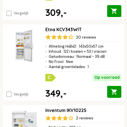
309,-
Vergelijk
Etna KCV343WIT
20 reviews
Afmeting HxBxD
:
143x50x57 cm
Inhoud
:
122 l koelen + 53 l vriezen
Geluidsniveau
:
Normaal - 39 dB
No Frost
:
Nee
Aantal groentelades
:
1
Op voorraad
C
349,-
Vergelijk
Inventum IKV1022S
2 reviews