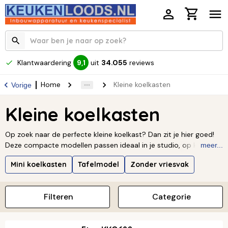
Klantwaardering
uit
34.055
reviews
9,1
Home
Kleine koelkasten
Vorige
Kleine koelkasten
Op zoek naar de perfecte kleine koelkast? Dan zit je hier goed!
Deze compacte modellen passen ideaal in je studio, op kantoor
meer...
of in de bijkeuken. Ze zijn energiezuinig én lekker stil. Met 50 tot
Mini koelkasten
Tafelmodel
Zonder vriesvak
150 liter aan ruimte heb je genoeg plek voor al je favoriete
drankjes en snacks. Superhandig.
Filteren
Categorie