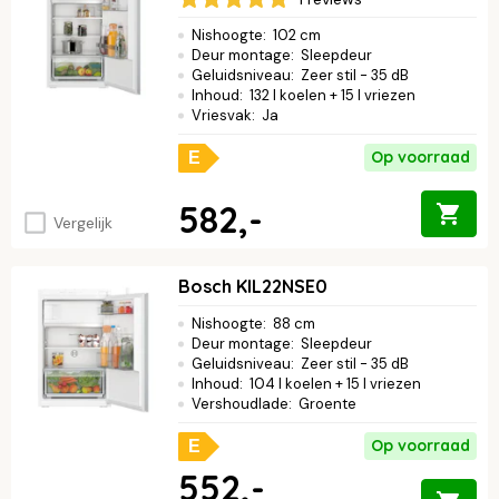
Nishoogte
:
102 cm
Deur montage
:
Sleepdeur
Geluidsniveau
:
Zeer stil - 35 dB
Inhoud
:
132 l koelen + 15 l vriezen
Vriesvak
:
Ja
Op voorraad
E
582,-
Vergelijk
Bosch KIL22NSE0
Nishoogte
:
88 cm
Deur montage
:
Sleepdeur
Geluidsniveau
:
Zeer stil - 35 dB
Inhoud
:
104 l koelen + 15 l vriezen
Vershoudlade
:
Groente
Op voorraad
E
552,-