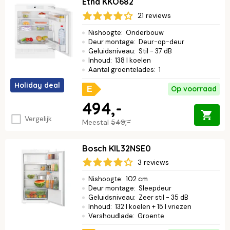
Etna KKO682
21 reviews
Nishoogte
:
Onderbouw
Deur montage
:
Deur-op-deur
Geluidsniveau
:
Stil - 37 dB
Inhoud
:
138 l koelen
Aantal groentelades
:
1
Holiday deal
Op voorraad
E
494,-
Vergelijk
Meestal
549,-
Bosch KIL32NSE0
3 reviews
Nishoogte
:
102 cm
Deur montage
:
Sleepdeur
Geluidsniveau
:
Zeer stil - 35 dB
Inhoud
:
132 l koelen + 15 l vriezen
Vershoudlade
:
Groente