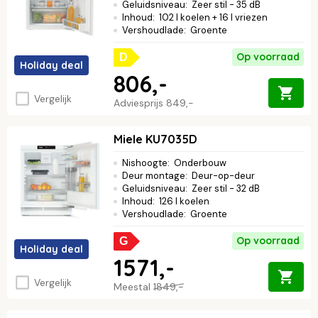
Geluidsniveau
:
Zeer stil - 35 dB
Inhoud
:
102 l koelen + 16 l vriezen
Vershoudlade
:
Groente
Op voorraad
D
Holiday deal
806,-
Vergelijk
Adviesprijs
849,-
Miele KU7035D
Nishoogte
:
Onderbouw
Deur montage
:
Deur-op-deur
Geluidsniveau
:
Zeer stil - 32 dB
Inhoud
:
126 l koelen
Vershoudlade
:
Groente
Op voorraad
G
Holiday deal
1571,-
Vergelijk
Meestal
1849,-