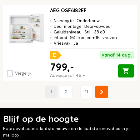
AEG OSF6I82EF
Nishoogte
:
Onderbouw
Deur montage
:
Deur-op-deur
Geluidsniveau
:
Stil - 38 dB
Inhoud
:
94 l koelen + 16 l vriezen
Vriesvak
:
Ja
Vanaf 14 aug.
E
799,-
Vergelijk
Adviesprijs
1149,-
1
2
...
11
Blijf op de hoogte
Boordevol acties, laatste nieuws en de laatste innovaties in je
mailbox