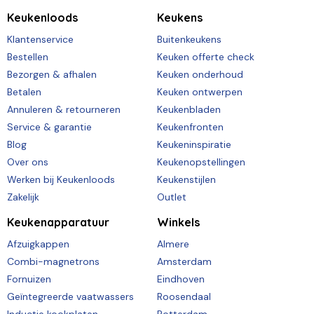
Keukenloods
Keukens
Klantenservice
Buitenkeukens
Bestellen
Keuken offerte check
Bezorgen & afhalen
Keuken onderhoud
Betalen
Keuken ontwerpen
Annuleren & retourneren
Keukenbladen
Service & garantie
Keukenfronten
Blog
Keukeninspiratie
Over ons
Keukenopstellingen
Werken bij Keukenloods
Keukenstijlen
Zakelijk
Outlet
Keukenapparatuur
Winkels
Afzuigkappen
Almere
Combi-magnetrons
Amsterdam
Fornuizen
Eindhoven
Geïntegreerde vaatwassers
Roosendaal