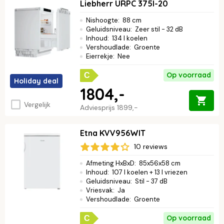
Liebherr URPC 375I-20
Nishoogte
:
88 cm
Geluidsniveau
:
Zeer stil - 32 dB
Inhoud
:
134 l koelen
Vershoudlade
:
Groente
Eierrekje
:
Nee
Op voorraad
C
Holiday deal
1804,-
Vergelijk
Adviesprijs
1899,-
Etna KVV956WIT
10 reviews
Afmeting HxBxD
:
85x56x58 cm
Inhoud
:
107 l koelen + 13 l vriezen
Geluidsniveau
:
Stil - 37 dB
Vriesvak
:
Ja
Vershoudlade
:
Groente
Op voorraad
C