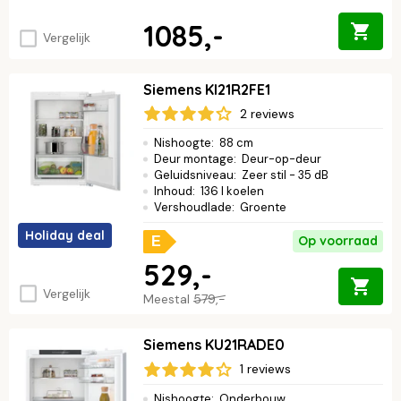
1085,-
Vergelijk
Siemens KI21R2FE1
2 reviews
Nishoogte
:
88 cm
Deur montage
:
Deur-op-deur
Geluidsniveau
:
Zeer stil - 35 dB
Inhoud
:
136 l koelen
Vershoudlade
:
Groente
Holiday deal
Op voorraad
E
529,-
Vergelijk
Meestal
579,-
Siemens KU21RADE0
1 reviews
Nishoogte
:
Onderbouw