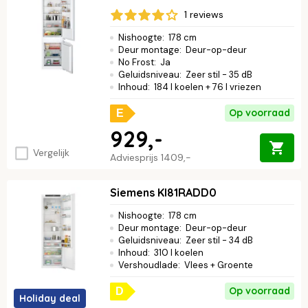
1 reviews
Nishoogte
:
178 cm
Deur montage
:
Deur-op-deur
No Frost
:
Ja
Geluidsniveau
:
Zeer stil - 35 dB
Inhoud
:
184 l koelen + 76 l vriezen
Op voorraad
E
929,-
Vergelijk
Adviesprijs
1409,-
Siemens KI81RADD0
Nishoogte
:
178 cm
Deur montage
:
Deur-op-deur
Geluidsniveau
:
Zeer stil - 34 dB
Inhoud
:
310 l koelen
Vershoudlade
:
Vlees + Groente
Op voorraad
D
Holiday deal