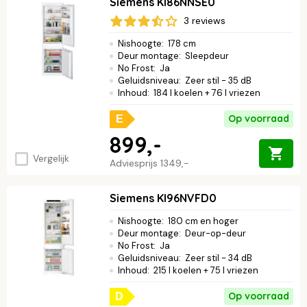
Siemens KI86NNSE0
3 reviews
Nishoogte
:
178 cm
Deur montage
:
Sleepdeur
No Frost
:
Ja
Geluidsniveau
:
Zeer stil - 35 dB
Inhoud
:
184 l koelen + 76 l vriezen
Op voorraad
E
899,-
Vergelijk
Adviesprijs
1349,-
Siemens KI96NVFD0
Nishoogte
:
180 cm en hoger
Deur montage
:
Deur-op-deur
No Frost
:
Ja
Geluidsniveau
:
Zeer stil - 34 dB
Inhoud
:
215 l koelen + 75 l vriezen
Op voorraad
D