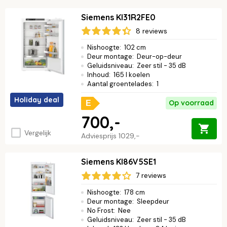
Siemens KI31R2FE0
8 reviews
Nishoogte
:
102 cm
Deur montage
:
Deur-op-deur
Geluidsniveau
:
Zeer stil - 35 dB
Inhoud
:
165 l koelen
Aantal groentelades
:
1
Holiday deal
Op voorraad
E
700,-
Vergelijk
Adviesprijs
1029,-
Siemens KI86V5SE1
7 reviews
Nishoogte
:
178 cm
Deur montage
:
Sleepdeur
No Frost
:
Nee
Geluidsniveau
:
Zeer stil - 35 dB