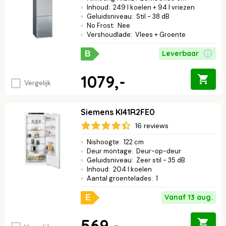
Inhoud
:
249 l koelen + 94 l vriezen
Geluidsniveau
:
Stil - 38 dB
No Frost
:
Nee
Vershoudlade
:
Vlees + Groente
Leverbaar
B
1079,-
Vergelijk
Siemens KI41R2FE0
16 reviews
Nishoogte
:
122 cm
Deur montage
:
Deur-op-deur
Geluidsniveau
:
Zeer stil - 35 dB
Inhoud
:
204 l koelen
Aantal groentelades
:
1
Vanaf 13 aug.
E
569,-