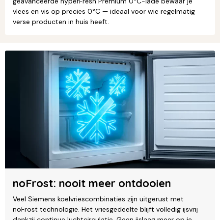
geavanceerde hyperFresh Premium 0°C-lade bewaar je
vlees en vis op precies 0°C — ideaal voor wie regelmatig
verse producten in huis heeft.
noFrost: nooit meer ontdooien
Veel Siemens koelvriescombinaties zijn uitgerust met
noFrost technologie. Het vriesgedeelte blijft volledig ijsvrij
dankzij continue luchtcirculatie. Geen ijslaag meer op je