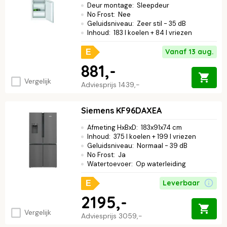
Deur montage
:
Sleepdeur
No Frost
:
Nee
Geluidsniveau
:
Zeer stil - 35 dB
Inhoud
:
183 l koelen + 84 l vriezen
Vanaf 13 aug.
E
881,-
Vergelijk
Adviesprijs
1439,-
Siemens KF96DAXEA
Afmeting HxBxD
:
183x91x74 cm
Inhoud
:
375 l koelen + 199 l vriezen
Geluidsniveau
:
Normaal - 39 dB
No Frost
:
Ja
Watertoevoer
:
Op waterleiding
Leverbaar
E
2195,-
Vergelijk
Adviesprijs
3059,-