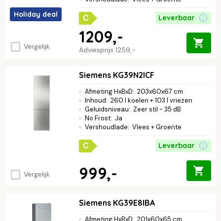
Holiday deal
Leverbaar
C
1209,-
Vergelijk
Adviesprijs
1259,-
Siemens KG39N2ICF
Afmeting HxBxD
:
203x60x67 cm
Inhoud
:
260 l koelen + 103 l vriezen
Geluidsniveau
:
Zeer stil - 35 dB
No Frost
:
Ja
Vershoudlade
:
Vlees + Groente
Leverbaar
C
999,-
Vergelijk
Siemens KG39E8IBA
Afmeting HxBxD
:
201x60x65 cm