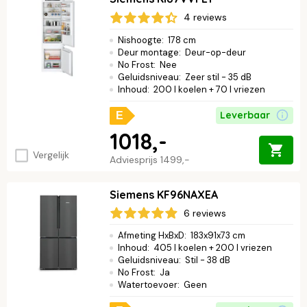
4 reviews
Nishoogte
:
178 cm
Deur montage
:
Deur-op-deur
No Frost
:
Nee
Geluidsniveau
:
Zeer stil - 35 dB
Inhoud
:
200 l koelen + 70 l vriezen
Leverbaar
E
1018,-
Vergelijk
Adviesprijs
1499,-
Siemens KF96NAXEA
6 reviews
Afmeting HxBxD
:
183x91x73 cm
Inhoud
:
405 l koelen + 200 l vriezen
Geluidsniveau
:
Stil - 38 dB
No Frost
:
Ja
Watertoevoer
:
Geen