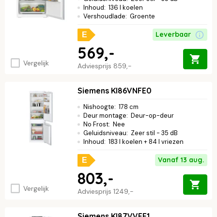
Inhoud
:
136 l koelen
Vershoudlade
:
Groente
Leverbaar
E
569,-
Vergelijk
Adviesprijs
859,-
Siemens KI86VNFE0
Nishoogte
:
178 cm
Deur montage
:
Deur-op-deur
No Frost
:
Nee
Geluidsniveau
:
Zeer stil - 35 dB
Inhoud
:
183 l koelen + 84 l vriezen
Vanaf 13 aug.
E
803,-
Vergelijk
Adviesprijs
1249,-
Siemens KI87VVFE1