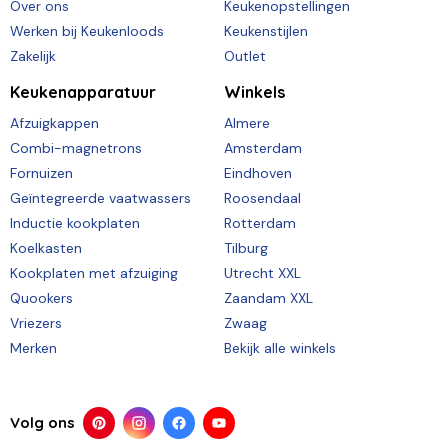
Over ons
Keukenopstellingen
Werken bij Keukenloods
Keukenstijlen
Zakelijk
Outlet
Keukenapparatuur
Winkels
Afzuigkappen
Almere
Combi-magnetrons
Amsterdam
Fornuizen
Eindhoven
Geïntegreerde vaatwassers
Roosendaal
Inductie kookplaten
Rotterdam
Koelkasten
Tilburg
Kookplaten met afzuiging
Utrecht XXL
Quookers
Zaandam XXL
Vriezers
Zwaag
Merken
Bekijk alle winkels
Volg ons