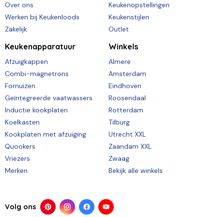
Over ons
Keukenopstellingen
Werken bij Keukenloods
Keukenstijlen
Zakelijk
Outlet
Keukenapparatuur
Winkels
Afzuigkappen
Almere
Combi-magnetrons
Amsterdam
Fornuizen
Eindhoven
Geïntegreerde vaatwassers
Roosendaal
Inductie kookplaten
Rotterdam
Koelkasten
Tilburg
Kookplaten met afzuiging
Utrecht XXL
Quookers
Zaandam XXL
Vriezers
Zwaag
Merken
Bekijk alle winkels
Volg ons