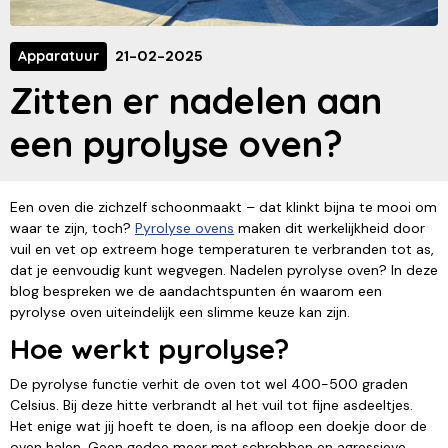
Apparatuur
21-02-2025
Zitten er nadelen aan
een pyrolyse oven?
Een oven die zichzelf schoonmaakt – dat klinkt bijna te mooi om
waar te zijn, toch?
Pyrolyse ovens
maken dit werkelijkheid door
vuil en vet op extreem hoge temperaturen te verbranden tot as,
dat je eenvoudig kunt wegvegen. Nadelen pyrolyse oven? In deze
blog bespreken we de aandachtspunten én waarom een
pyrolyse oven uiteindelijk een slimme keuze kan zijn.
Hoe werkt pyrolyse?
De pyrolyse functie verhit de oven tot wel 400-500 graden
Celsius. Bij deze hitte verbrandt al het vuil tot fijne asdeeltjes.
Het enige wat jij hoeft te doen, is na afloop een doekje door de
oven halen. Geen gedoe meer met schrobben en agressieve