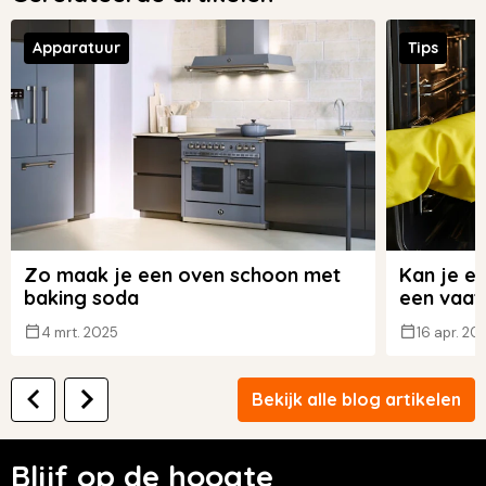
Apparatuur
Tips
Zo maak je een oven schoon met
Kan je e
baking soda
een vaat
4 mrt. 2025
16 apr. 20
Bekijk alle blog artikelen
Blijf op de hoogte