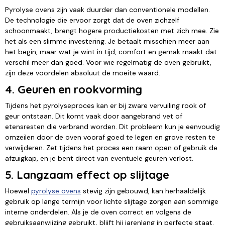
Pyrolyse ovens zijn vaak duurder dan conventionele modellen.
De technologie die ervoor zorgt dat de oven zichzelf
schoonmaakt, brengt hogere productiekosten met zich mee. Zie
het als een slimme investering. Je betaalt misschien meer aan
het begin, maar wat je wint in tijd, comfort en gemak maakt dat
verschil meer dan goed. Voor wie regelmatig de oven gebruikt,
zijn deze voordelen absoluut de moeite waard.
4. Geuren en rookvorming
Tijdens het pyrolyseproces kan er bij zware vervuiling rook of
geur ontstaan. Dit komt vaak door aangebrand vet of
etensresten die verbrand worden. Dit probleem kun je eenvoudig
omzeilen door de oven vooraf goed te legen en grove resten te
verwijderen. Zet tijdens het proces een raam open of gebruik de
afzuigkap, en je bent direct van eventuele geuren verlost.
5. Langzaam effect op slijtage
Hoewel
pyrolyse ovens
stevig zijn gebouwd, kan herhaaldelijk
gebruik op lange termijn voor lichte slijtage zorgen aan sommige
interne onderdelen. Als je de oven correct en volgens de
gebruiksaanwijzing gebruikt, blijft hij jarenlang in perfecte staat.