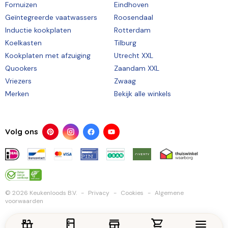
Fornuizen
Eindhoven
Geïntegreerde vaatwassers
Roosendaal
Inductie kookplaten
Rotterdam
Koelkasten
Tilburg
Kookplaten met afzuiging
Utrecht XXL
Quookers
Zaandam XXL
Vriezers
Zwaag
Merken
Bekijk alle winkels
Volg ons
© 2026 Keukenloods B.V.
Privacy
Cookies
Algemene
voorwaarden