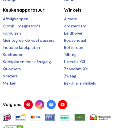
Keukenapparatuur
Winkels
Afzuigkappen
Almere
Combi-magnetrons
Amsterdam
Fornuizen
Eindhoven
Geïntegreerde vaatwassers
Roosendaal
Inductie kookplaten
Rotterdam
Koelkasten
Tilburg
Kookplaten met afzuiging
Utrecht XXL
Quookers
Zaandam XXL
Vriezers
Zwaag
Merken
Bekijk alle winkels
Volg ons