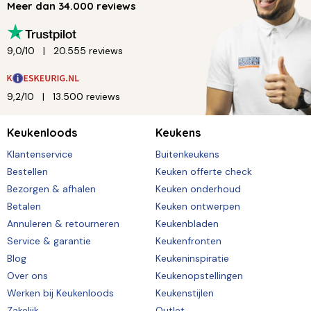
Meer dan 34.000 reviews
9,0/10
20.555 reviews
9,2/10
13.500 reviews
Keukenloods
Keukens
Klantenservice
Buitenkeukens
Bestellen
Keuken offerte check
Bezorgen & afhalen
Keuken onderhoud
Betalen
Keuken ontwerpen
Annuleren & retourneren
Keukenbladen
Service & garantie
Keukenfronten
Blog
Keukeninspiratie
Over ons
Keukenopstellingen
Werken bij Keukenloods
Keukenstijlen
Zakelijk
Outlet