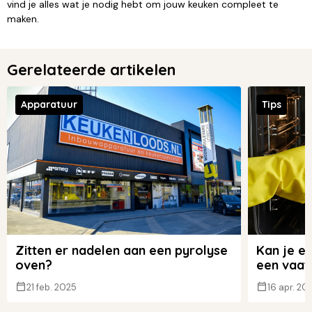
vind je alles wat je nodig hebt om jouw keuken compleet te
maken.
Gerelateerde artikelen
Apparatuur
Tips
Zitten er nadelen aan een pyrolyse
Kan je e
oven?
een vaat
21 feb. 2025
16 apr. 20