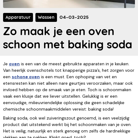
Apparatuur
Wassen
04-03-2025
Zo maak je een oven
schoon met baking soda
Je
oven
is een van de meest gebruikte apparaten in je keuken.
Van heerlijk ovenschotels tot knapperige pizza’s, het zorgen voor
een
schone oven
is een must. Een ophoping van vet en
etensresten kan niet alleen nare geurtjes veroorzaken, maar ook
invloed hebben op de smaak van je eten. Toch is schoonmaken
vaak een klusje dat we liever uitstellen. Gelukkig is er een
eenvoudige, milieuvriendelijke oplossing die geen schadelijke
chemische schoonmaakmiddelen vereist: baking soda!
Baking soda, ook wel zuiveringszout genoemd, is een veelzijdig
product dat uitstekend werkt bij het schoonmaken van je oven.
Het is veilig, natuurlijk en sterk genoeg om zelfs de hardnekkige
vlekken aan te pakken. Klinkt goed, toch?