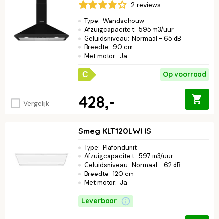
2 reviews
Type
:
Wandschouw
Afzuigcapaciteit
:
595 m3/uur
Geluidsniveau
:
Normaal - 65 dB
Breedte
:
90 cm
Met motor
:
Ja
Op voorraad
C
428,-
Vergelijk
Smeg KLT120LWHS
Type
:
Plafondunit
Afzuigcapaciteit
:
597 m3/uur
Geluidsniveau
:
Normaal - 62 dB
Breedte
:
120 cm
Met motor
:
Ja
Leverbaar