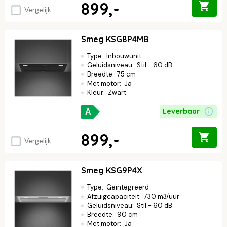
899,-
Vergelijk
Smeg KSG8P4MB
Type
:
Inbouwunit
Geluidsniveau
:
Stil - 60 dB
Breedte
:
75 cm
Met motor
:
Ja
Kleur
:
Zwart
Leverbaar
A
899,-
Vergelijk
Smeg KSG9P4X
Type
:
Geïntegreerd
Afzuigcapaciteit
:
730 m3/uur
Geluidsniveau
:
Stil - 60 dB
Breedte
:
90 cm
Met motor
:
Ja