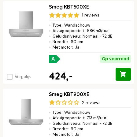
Smeg KBT600XE
1 reviews
Type
:
Wandschouw
Afzuigcapaciteit
:
686 m3/uur
Geluidsniveau
:
Normaal - 72 dB
Breedte
:
60 cm
Met motor
:
Ja
Op voorraad
A
424,-
Vergelijk
Smeg KBT900XE
2 reviews
Type
:
Wandschouw
Afzuigcapaciteit
:
713 m3/uur
Geluidsniveau
:
Normaal - 72 dB
Breedte
:
90 cm
Met motor
:
Ja