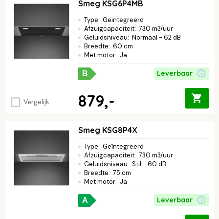
Smeg KSG6P4MB
Type
:
Geïntegreerd
Afzuigcapaciteit
:
730 m3/uur
Geluidsniveau
:
Normaal - 62 dB
Breedte
:
60 cm
Met motor
:
Ja
Leverbaar
B
879,-
Vergelijk
Smeg KSG8P4X
Type
:
Geïntegreerd
Afzuigcapaciteit
:
730 m3/uur
Geluidsniveau
:
Stil - 60 dB
Breedte
:
75 cm
Met motor
:
Ja
Leverbaar
A