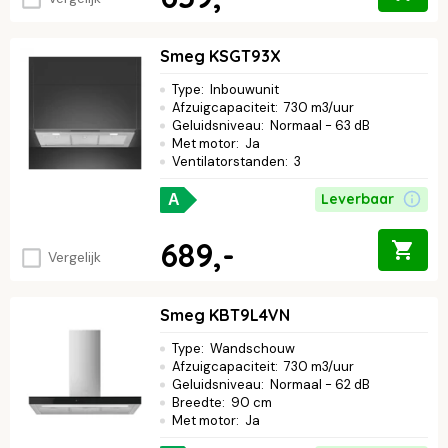
Smeg KSGT93X
Type
:
Inbouwunit
Afzuigcapaciteit
:
730 m3/uur
Geluidsniveau
:
Normaal - 63 dB
Met motor
:
Ja
Ventilatorstanden
:
3
Leverbaar
A
689,-
Vergelijk
Smeg KBT9L4VN
Type
:
Wandschouw
Afzuigcapaciteit
:
730 m3/uur
Geluidsniveau
:
Normaal - 62 dB
Breedte
:
90 cm
Met motor
:
Ja