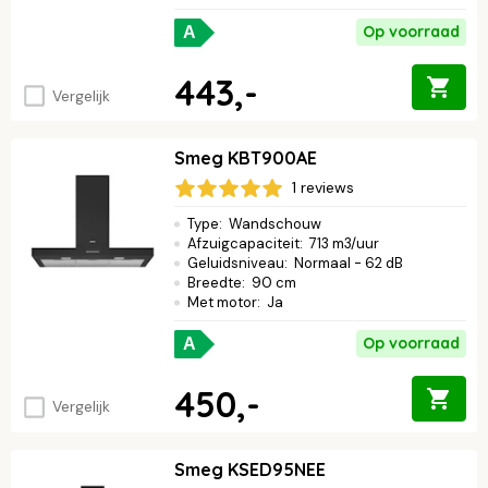
Op voorraad
A
443,-
Vergelijk
Smeg KBT900AE
1 reviews
Type
:
Wandschouw
Afzuigcapaciteit
:
713 m3/uur
Geluidsniveau
:
Normaal - 62 dB
Breedte
:
90 cm
Met motor
:
Ja
Op voorraad
A
450,-
Vergelijk
Smeg KSED95NEE