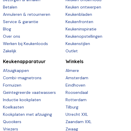
Betalen
Keuken ontwerpen
Annuleren & retourneren
Keukenbladen
Service & garantie
Keukenfronten
Blog
Keukeninspiratie
Over ons
Keukenopstellingen
Werken bij Keukenloods
Keukenstijlen
Zakelijk
Outlet
Keukenapparatuur
Winkels
Afzuigkappen
Almere
Combi-magnetrons
Amsterdam
Fornuizen
Eindhoven
Geïntegreerde vaatwassers
Roosendaal
Inductie kookplaten
Rotterdam
Koelkasten
Tilburg
Kookplaten met afzuiging
Utrecht XXL
Quookers
Zaandam XXL
Vriezers
Zwaag