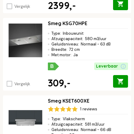
2399,-
Vergelijk
Smeg KSG70HPE
Type
:
Inbouwunit
Afzuigcapaciteit
:
580 m3/uur
Geluidsniveau
:
Normaal - 63 dB
Breedte
:
72 cm
Met motor
:
Ja
Leverbaar
B
309,-
Vergelijk
Smeg KSET600XE
1 reviews
Type
:
Vlakscherm
Afzuigcapaciteit
:
581 m3/uur
Geluidsniveau
:
Normaal - 66 dB