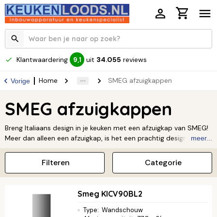
Klantwaardering
uit
34.055
reviews
9,1
Home
SMEG afzuigkappen
Vorige
SMEG afzuigkappen
Breng Italiaans design in je keuken met een afzuigkap van SMEG!
Meer dan alleen een afzuigkap, is het een prachtig designstuk
meer...
dat je keuken laat stralen. SMEG combineert retrostijlen en
moderne ontwerpen met de nieuwste technologie, dus je hoeft
Filteren
Categorie
nooit te kiezen tussen uiterlijk en functionaliteit. Of je nu valt
voor de iconische jaren ’50 look of een strak RVS-model, je
keuken krijgt gegarandeerd een unieke uitstraling met perfecte
Smeg KICV90BL2
afzuiging. Klaar om je keuken een persoonlijk tintje te geven? Kies
dan voor een SMEG afzuigkap.
Lees verder ↓
Type
:
Wandschouw