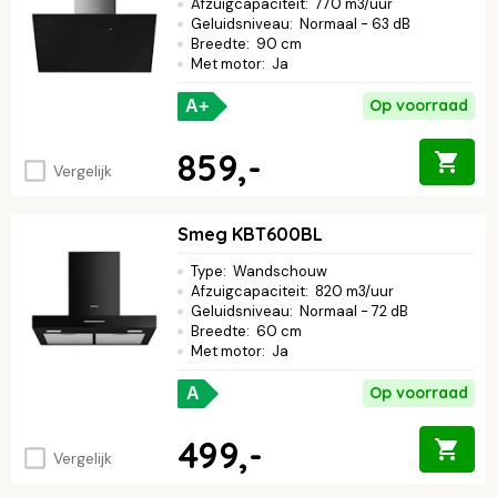
Afzuigcapaciteit
:
770 m3/uur
Geluidsniveau
:
Normaal - 63 dB
Breedte
:
90 cm
Met motor
:
Ja
Op voorraad
A+
859,-
Vergelijk
Smeg KBT600BL
Type
:
Wandschouw
Afzuigcapaciteit
:
820 m3/uur
Geluidsniveau
:
Normaal - 72 dB
Breedte
:
60 cm
Met motor
:
Ja
Op voorraad
A
499,-
Vergelijk