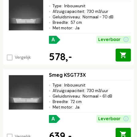
Type
:
Inbouwunit
Afzuigcapaciteit
:
730 m3/uur
Geluidsniveau
:
Normaal - 70 dB
Breedte
:
57 cm
Met motor
:
Ja
Leverbaar
A
578,-
Vergelijk
Smeg KSGT73X
Type
:
Inbouwunit
Afzuigcapaciteit
:
730 m3/uur
Geluidsniveau
:
Normaal - 61 dB
Breedte
:
72 cm
Met motor
:
Ja
Leverbaar
A
639,-
Vergelijk