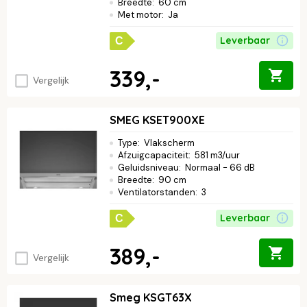
Breedte
:
60 cm
Met motor
:
Ja
Leverbaar
C
339,-
Vergelijk
SMEG KSET900XE
Type
:
Vlakscherm
Afzuigcapaciteit
:
581 m3/uur
Geluidsniveau
:
Normaal - 66 dB
Breedte
:
90 cm
Ventilatorstanden
:
3
Leverbaar
C
389,-
Vergelijk
Smeg KSGT63X