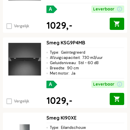
Leverbaar
A
1029,-
Vergelijk
Smeg KSG9P4MB
Type
:
Geïntegreerd
Afzuigcapaciteit
:
730 m3/uur
Geluidsniveau
:
Stil - 60 dB
Breedte
:
90 cm
Met motor
:
Ja
Leverbaar
A
1029,-
Vergelijk
Smeg KI90XE
Type
:
Eilandschouw