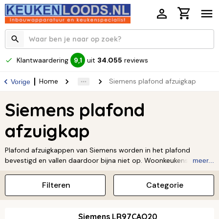
Klantwaardering
uit
34.055
reviews
9,1
Home
Siemens plafond afzuigkap
Vorige
Siemens plafond
afzuigkap
Plafond afzuigkappen van Siemens worden in het plafond
bevestigd en vallen daardoor bijna niet op. Woonkeukens met
meer...
kookeilanden worden steeds populairder. Met een plafond
afzuigkap van Siemens maak je jouw kookeiland helemaal af.
Filteren
Categorie
Deze houdt je keuken fris en schoon en voegt met zijn strakke
ontwerp een stijlvol accent toe. Lees meer over
Siemens
keukenapparatuur
.
Siemens LR97CAQ20