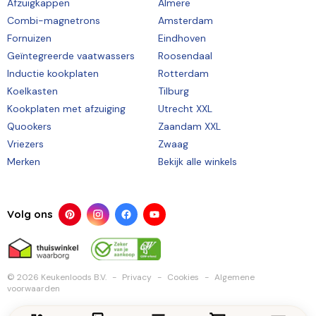
Afzuigkappen
Almere
Combi-magnetrons
Amsterdam
Fornuizen
Eindhoven
Geïntegreerde vaatwassers
Roosendaal
Inductie kookplaten
Rotterdam
Koelkasten
Tilburg
Kookplaten met afzuiging
Utrecht XXL
Quookers
Zaandam XXL
Vriezers
Zwaag
Merken
Bekijk alle winkels
Volg ons
© 2026 Keukenloods B.V.
Privacy
Cookies
Algemene
voorwaarden