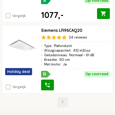
Op voorraad
A
1077,-
Vergelijk
Siemens LR96CAQ20
24 reviews
Type
:
Plafondunit
Afzuigcapaciteit
:
432 m3/uur
Geluidsniveau
:
Normaal - 61 dB
Breedte
:
90 cm
Met motor
:
Ja
Holiday deal
Op voorraad
B
Vergelijk
1