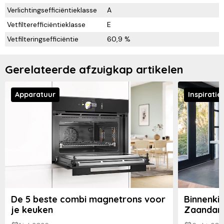
Verlichtingsefficiëntieklasse
A
Vetfilterefficiëntieklasse
E
Vetfilteringsefficiëntie
60,9 %
Gerelateerde afzuigkap artikelen
Apparatuur
Inspiratie
De 5 beste combi magnetrons voor
Binnenkij
je keuken
Zaandam