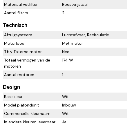
Materiaal vetfilter
Roestvrijstaal
Aantal filters
2
Technisch
Afzuigsysteem
Luchtafvoer, Recirculatie
Motorloos
Met motor
T.b.v. Externe motor
Nee
Totaal vermogen van de
174 W
motoren
Aantal motoren
1
Design
Basiskleur
Wit
Model plafondunit
Inbouw
Commerciële kleurnaam
Wit
In andere kleuren leverbaar
Ja