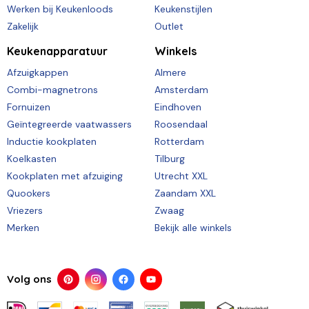
Werken bij Keukenloods
Keukenstijlen
Zakelijk
Outlet
Keukenapparatuur
Winkels
Afzuigkappen
Almere
Combi-magnetrons
Amsterdam
Fornuizen
Eindhoven
Geïntegreerde vaatwassers
Roosendaal
Inductie kookplaten
Rotterdam
Koelkasten
Tilburg
Kookplaten met afzuiging
Utrecht XXL
Quookers
Zaandam XXL
Vriezers
Zwaag
Merken
Bekijk alle winkels
Volg ons