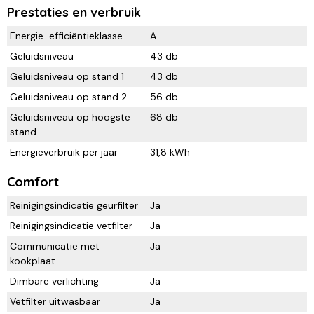
Prestaties en verbruik
Energie-efficiëntieklasse
A
Geluidsniveau
43 db
Geluidsniveau op stand 1
43 db
Geluidsniveau op stand 2
56 db
Geluidsniveau op hoogste
68 db
stand
Energieverbruik per jaar
31,8 kWh
Comfort
Reinigingsindicatie geurfilter
Ja
Reinigingsindicatie vetfilter
Ja
Communicatie met
Ja
kookplaat
Dimbare verlichting
Ja
Vetfilter uitwasbaar
Ja