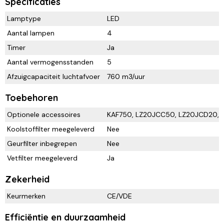
Specificaties
Lamptype
LED
Aantal lampen
4
Timer
Ja
Aantal vermogensstanden
5
Afzuigcapaciteit luchtafvoer
760 m3/uur
Toebehoren
Optionele accessoires
KAF750, LZ20JCC50, LZ20JCD20, L
Koolstoffilter meegeleverd
Nee
Geurfilter inbegrepen
Nee
Vetfilter meegeleverd
Ja
Zekerheid
Keurmerken
CE/VDE
Efficiëntie en duurzaamheid