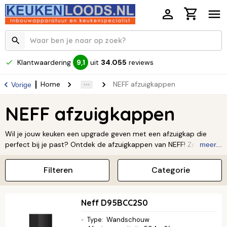
Klantwaardering
uit
34.055
reviews
9,1
Home
NEFF afzuigkappen
Vorige
NEFF afzuigkappen
Wil je jouw keuken een upgrade geven met een afzuigkap die
perfect bij je past? Ontdek de afzuigkappen van NEFF! Ze
meer...
combineren slimme technologie met een prachtig design,
waardoor jouw kookervaring nog beter wordt. Met hun krachtige
Filteren
Categorie
en stille werking zijn kookgeuren en dampen zo verdwenen. Of je
nu een onopvallend inbouwmodel wilt of juist een eyecatcher
boven je kookplaat, met een NEFF afzuigkap maak je jouw keuken
Neff D95BCC2S0
helemaal af.
Lees verder ↓
Type
:
Wandschouw