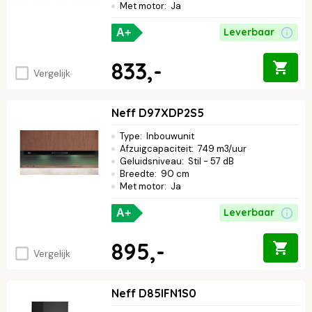
Met motor
:
Ja
Leverbaar
A+
833,-
Vergelijk
Neff D97XDP2S5
Type
:
Inbouwunit
Afzuigcapaciteit
:
749 m3/uur
Geluidsniveau
:
Stil - 57 dB
Breedte
:
90 cm
Met motor
:
Ja
Leverbaar
A+
895,-
Vergelijk
Neff D85IFN1S0