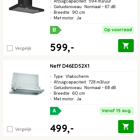
Afzuigcapaciteit
:
594 m3/uur
Geluidsniveau
:
Normaal - 67 dB
Breedte
:
90 cm
Met motor
:
Ja
Op voorraad
B
599,-
Vergelijk
Neff D46ED52X1
Type
:
Vlakscherm
Afzuigcapaciteit
:
728 m3/uur
Geluidsniveau
:
Normaal - 68 dB
Breedte
:
60 cm
Met motor
:
Ja
Vanaf 15 aug.
A
499,-
Vergelijk