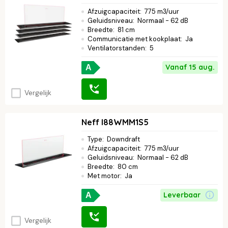
Afzuigcapaciteit
:
775 m3/uur
Geluidsniveau
:
Normaal - 62 dB
Breedte
:
81 cm
Communicatie met kookplaat
:
Ja
Ventilatorstanden
:
5
Vanaf 15 aug.
A
Vergelijk
Neff I88WMM1S5
Type
:
Downdraft
Afzuigcapaciteit
:
775 m3/uur
Geluidsniveau
:
Normaal - 62 dB
Breedte
:
80 cm
Met motor
:
Ja
Leverbaar
A
Vergelijk