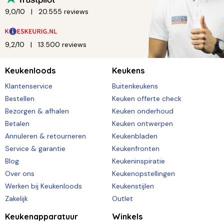
9,0/10
20.555 reviews
9,2/10
13.500 reviews
Keukenloods
Keukens
Klantenservice
Buitenkeukens
Bestellen
Keuken offerte check
Bezorgen & afhalen
Keuken onderhoud
Betalen
Keuken ontwerpen
Annuleren & retourneren
Keukenbladen
Service & garantie
Keukenfronten
Blog
Keukeninspiratie
Over ons
Keukenopstellingen
Werken bij Keukenloods
Keukenstijlen
Zakelijk
Outlet
Keukenapparatuur
Winkels