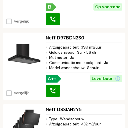
Op voorraad
B
Vergelijk
Neff D97BDN2S0
Afzuigcapaciteit
:
399 m3/uur
Geluidsniveau
:
Stil - 56 dB
Met motor
:
Ja
Communicatie met kookplaat
:
Ja
Model wandschouw
:
Schuin
Leverbaar
A++
Vergelijk
Neff D88IAN2Y5
Type
:
Wandschouw
Afzuigcapaciteit
:
432 m3/uur