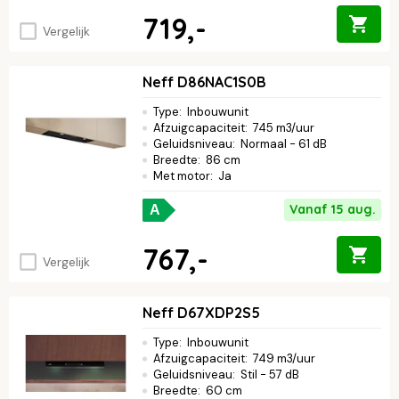
719,-
Vergelijk
Neff D86NAC1S0B
Type
:
Inbouwunit
Afzuigcapaciteit
:
745 m3/uur
Geluidsniveau
:
Normaal - 61 dB
Breedte
:
86 cm
Met motor
:
Ja
Vanaf 15 aug.
A
767,-
Vergelijk
Neff D67XDP2S5
Type
:
Inbouwunit
Afzuigcapaciteit
:
749 m3/uur
Geluidsniveau
:
Stil - 57 dB
Breedte
:
60 cm