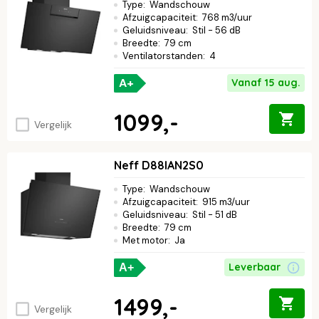
Type
:
Wandschouw
Afzuigcapaciteit
:
768 m3/uur
Geluidsniveau
:
Stil - 56 dB
Breedte
:
79 cm
Ventilatorstanden
:
4
A+
Vanaf 15 aug.
1099,-
Vergelijk
Neff D88IAN2S0
Type
:
Wandschouw
Afzuigcapaciteit
:
915 m3/uur
Geluidsniveau
:
Stil - 51 dB
Breedte
:
79 cm
Met motor
:
Ja
Leverbaar
A+
1499,-
Vergelijk