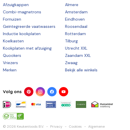
Afzuigkappen
Almere
Combi-magnetrons
Amsterdam
Fornuizen
Eindhoven
Geïntegreerde vaatwassers
Roosendaal
Inductie kookplaten
Rotterdam
Koelkasten
Tilburg
Kookplaten met afzuiging
Utrecht XXL
Quookers
Zaandam XXL
Vriezers
Zwaag
Merken
Bekijk alle winkels
Volg ons
© 2026 Keukenloods B.V.
Privacy
Cookies
Algemene