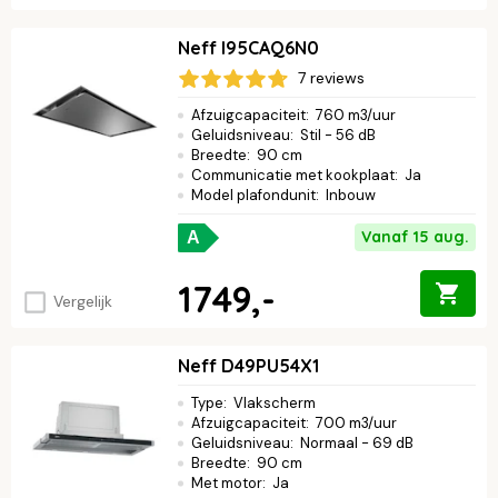
Neff I95CAQ6N0
7 reviews
Afzuigcapaciteit
:
760 m3/uur
Geluidsniveau
:
Stil - 56 dB
Breedte
:
90 cm
Communicatie met kookplaat
:
Ja
Model plafondunit
:
Inbouw
Vanaf 15 aug.
A
1749,-
Vergelijk
Neff D49PU54X1
Type
:
Vlakscherm
Afzuigcapaciteit
:
700 m3/uur
Geluidsniveau
:
Normaal - 69 dB
Breedte
:
90 cm
Met motor
:
Ja