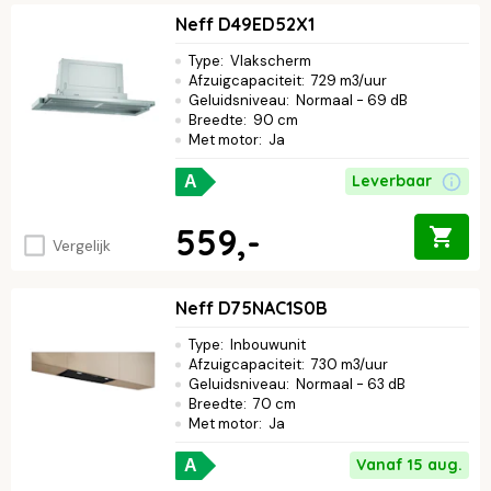
Neff D49ED52X1
Type
:
Vlakscherm
Afzuigcapaciteit
:
729 m3/uur
Geluidsniveau
:
Normaal - 69 dB
Breedte
:
90 cm
Met motor
:
Ja
Leverbaar
A
559,-
Vergelijk
Neff D75NAC1S0B
Type
:
Inbouwunit
Afzuigcapaciteit
:
730 m3/uur
Geluidsniveau
:
Normaal - 63 dB
Breedte
:
70 cm
Met motor
:
Ja
Vanaf 15 aug.
A