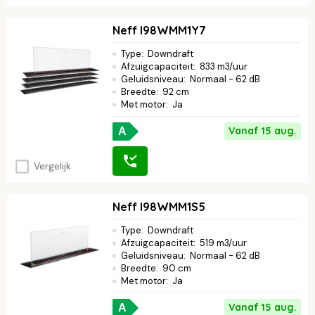
Neff I98WMM1Y7
Type
:
Downdraft
Afzuigcapaciteit
:
833 m3/uur
Geluidsniveau
:
Normaal - 62 dB
Breedte
:
92 cm
Met motor
:
Ja
Vanaf 15 aug.
A
Vergelijk
Neff I98WMM1S5
Type
:
Downdraft
Afzuigcapaciteit
:
519 m3/uur
Geluidsniveau
:
Normaal - 62 dB
Breedte
:
90 cm
Met motor
:
Ja
Vanaf 15 aug.
A