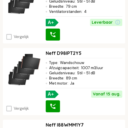
Geluidsniveau
:
Stil - 51 dB
Breedte
:
79 cm
Ventilatorstanden
:
4
Leverbaar
A+
Vergelijk
Neff D98IPT2Y5
Type
:
Wandschouw
Afzuigcapaciteit
:
1007 m3/uur
Geluidsniveau
:
Stil - 51 dB
Breedte
:
89 cm
Met motor
:
Ja
Vanaf 15 aug.
A+
Vergelijk
Neff I88WMM1Y7