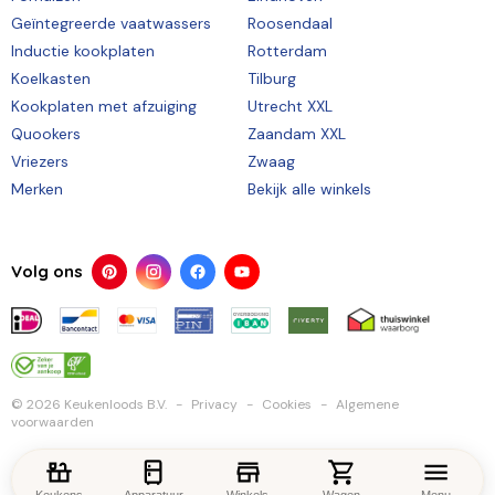
Geïntegreerde vaatwassers
Roosendaal
Inductie kookplaten
Rotterdam
Koelkasten
Tilburg
Kookplaten met afzuiging
Utrecht XXL
Quookers
Zaandam XXL
Vriezers
Zwaag
Merken
Bekijk alle winkels
Volg ons
© 2026 Keukenloods B.V.
Privacy
Cookies
Algemene
voorwaarden