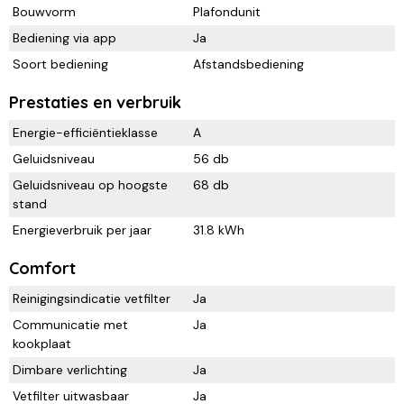
Bouwvorm
Plafondunit
Bediening via app
Ja
Soort bediening
Afstandsbediening
Prestaties en verbruik
Energie-efficiëntieklasse
A
Geluidsniveau
56 db
Geluidsniveau op hoogste
68 db
stand
Energieverbruik per jaar
31.8 kWh
Comfort
Reinigingsindicatie vetfilter
Ja
Communicatie met
Ja
kookplaat
Dimbare verlichting
Ja
Vetfilter uitwasbaar
Ja