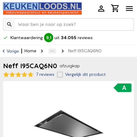
Klantwaardering
uit
34.055
reviews
9,1
Home
Neff I95CAQ6N0
Vorige
Neff I95CAQ6N0
afzuigkap
7 reviews
Vergelijk dit product
A