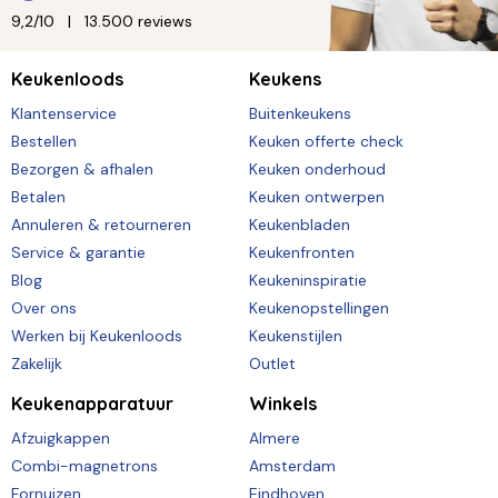
9,2/10
13.500 reviews
Keukenloods
Keukens
Klantenservice
Buitenkeukens
Bestellen
Keuken offerte check
Bezorgen & afhalen
Keuken onderhoud
Betalen
Keuken ontwerpen
Annuleren & retourneren
Keukenbladen
Service & garantie
Keukenfronten
Blog
Keukeninspiratie
Over ons
Keukenopstellingen
Werken bij Keukenloods
Keukenstijlen
Zakelijk
Outlet
Keukenapparatuur
Winkels
Afzuigkappen
Almere
Combi-magnetrons
Amsterdam
Fornuizen
Eindhoven