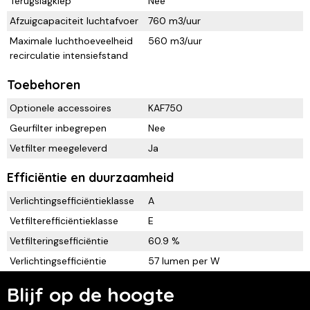
Terugslagklep
Nee
Afzuigcapaciteit luchtafvoer
760 m3/uur
Maximale luchthoeveelheid
560 m3/uur
recirculatie intensiefstand
Toebehoren
Optionele accessoires
KAF750
Geurfilter inbegrepen
Nee
Vetfilter meegeleverd
Ja
Efficiëntie en duurzaamheid
Verlichtingsefficiëntieklasse
A
Vetfilterefficiëntieklasse
E
Vetfilteringsefficiëntie
60.9 %
Verlichtingsefficiëntie
57 lumen per W
Blijf op de hoogte