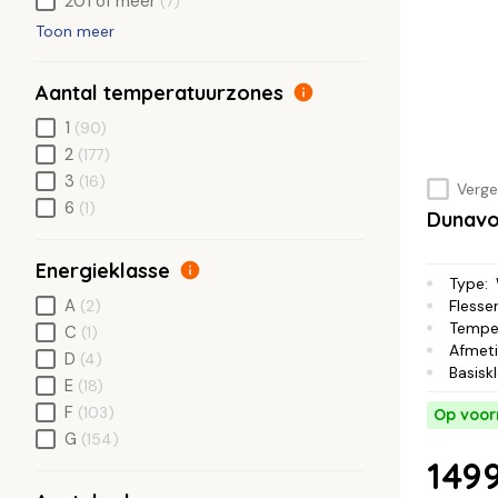
201 of meer
(7)
Toon meer
Aantal temperatuurzones
1
(90)
2
(177)
3
(16)
Vergel
6
(1)
Dunavo
Energieklasse
Type
:
A
(2)
Flesse
Tempe
C
(1)
Afmet
D
(4)
Basisk
E
(18)
F
(103)
Op voor
G
(154)
1499