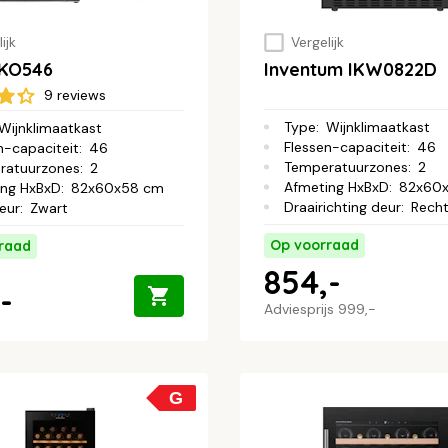
ijk
Vergelijk
KO546
Inventum IKW0822D
9 reviews
Type
:
Wijnklimaatkast
Wijnklimaatkast
Flessen-capaciteit
:
46
n-capaciteit
:
46
Temperatuurzones
:
2
ratuurzones
:
2
Afmeting HxBxD
:
82x60
ing HxBxD
:
82x60x58 cm
Draairichting deur
:
Rech
leur
:
Zwart
Op voorraad
raad
854,-
-
Adviesprijs
999,-
G