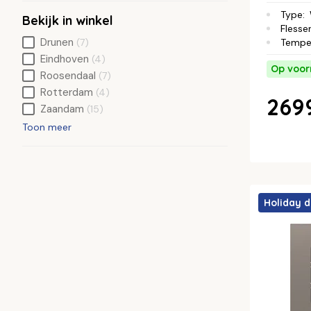
Type
:
Bekijk in winkel
Flesse
Drunen
Tempe
(7)
Eindhoven
(4)
Op voor
Roosendaal
(7)
Rotterdam
(4)
2699
Zaandam
(15)
Toon meer
Holiday d