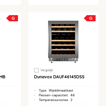
G
G
Vergelijk
DMB
Dunavox DAUF46145DSS
Type
:
Wijnklimaatkast
Flessen-capaciteit
:
46
Temperatuurzones
:
2