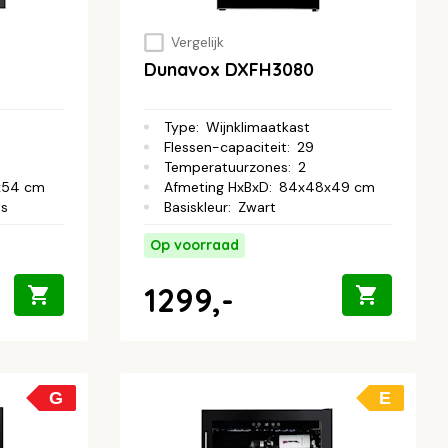
Vergelijk
Dunavox DXFH3080
Type
:
Wijnklimaatkast
Flessen-capaciteit
:
29
Temperatuurzones
:
2
x54 cm
Afmeting HxBxD
:
84x48x49 cm
ts
Basiskleur
:
Zwart
Op voorraad
1299,-
G
E