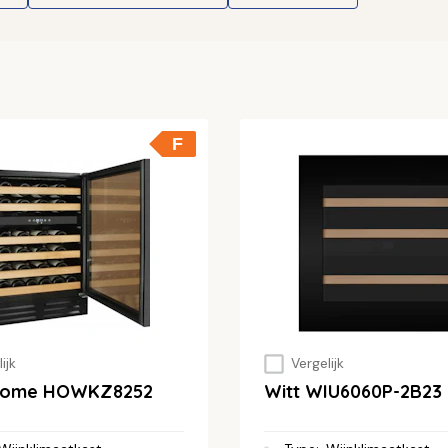
F
ijk
Vergelijk
nome HOWKZ8252
Witt WIU6060P-2B23