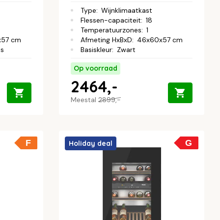
Type
:
Wijnklimaatkast
Flessen-capaciteit
:
18
Temperatuurzones
:
1
x57 cm
Afmeting HxBxD
:
46x60x57 cm
ts
Basiskleur
:
Zwart
Op voorraad
2464,-
Meestal
2899,-
F
G
Holiday deal