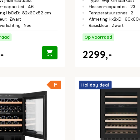
Wijnklimaatkast
Type
:
Wijnklimaatkast
n-capaciteit
:
46
Flessen-capaciteit
:
23
ing HxBxD
:
82x60x52 cm
Temperatuurzones
:
2
leur
:
Zwart
Afmeting HxBxD
:
60x60
verlichting
:
Nee
Basiskleur
:
Zwart
raad
Op voorraad
-
2299,-
F
Holiday deal