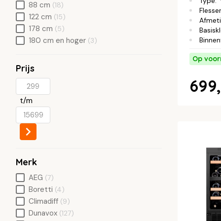
Type
:
88 cm
(18)
Flesse
122 cm
(15)
Afmet
178 cm
(5)
Basisk
Binnen
180 cm en hoger
(3)
Op voor
Prijs
699,
t/m
Merk
AEG
(7)
Boretti
(4)
Climadiff
(9)
Dunavox
(127)