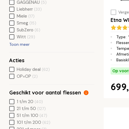
GAGGENAU
(5)
Liebherr
(33)
Vergel
Miele
(17)
Etna W
Smeg
(15)
SubZero
(6)
Witt
(29)
Type
:
Flesse
Toon meer
Tempe
Afmet
Acties
Basisk
Holiday deal
(62)
Op voor
OP=OP
(2)
699,
Geschikt voor aantal flessen
1 t/m 20
(40)
21 t/m 50
(127)
51 t/m 100
(47)
101 t/m 200
(62)