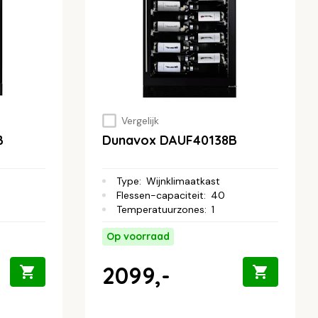
Vergelijk
B
Dunavox DAUF40138B
Type
:
Wijnklimaatkast
Flessen-capaciteit
:
40
Temperatuurzones
:
1
Op voorraad
2099,-