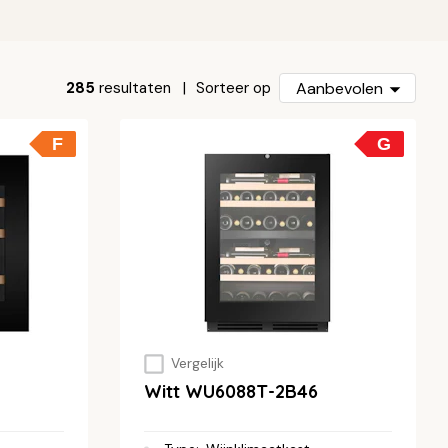
285
resultaten
Aanbevolen
Sorteer op
F
G
Vergelijk
Witt WU6088T-2B46