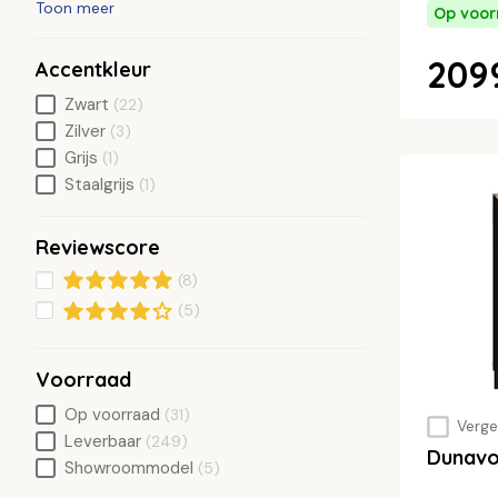
Toon meer
Op voor
2099
Accentkleur
Zwart
(22)
Zilver
(3)
Grijs
(1)
Staalgrijs
(1)
Reviewscore
(8)
(5)
Voorraad
Op voorraad
(31)
Vergel
Leverbaar
(249)
Dunav
Showroommodel
(5)