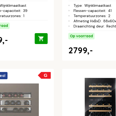
Wijnklimaatkast
Type
:
Wijnklimaatkast
n-capaciteit
:
39
Flessen-capaciteit
:
41
ratuurzones
:
1
Temperatuurzones
:
2
Afmeting HxBxD
:
88x60
raad
Draairichting deur
:
Rech
Op voorraad
,-
2799,-
G
eal