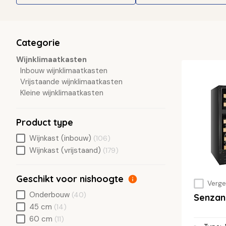
Categorie
Wijnklimaatkasten
Inbouw wijnklimaatkasten
Vrijstaande wijnklimaatkasten
Kleine wijnklimaatkasten
Product type
Wijnkast (inbouw)
(106)
Wijnkast (vrijstaand)
(179)
Geschikt voor nishoogte
Vergel
Onderbouw
(40)
Senza
45 cm
(14)
60 cm
(11)