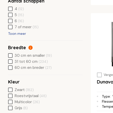
Aantal schappen
4
(12)
5
(15)
6
(16)
7 of meer
(15)
Toon meer
Breedte
30 cm en smaller
(19)
31 tot 60 cm
(234)
60 cm en breder
(27)
Vergel
Dunavo
Kleur
Zwart
(182)
Roestvrijstaal
(48)
Type
:
Flesse
Multicolor
(26)
Tempe
Grijs
(8)