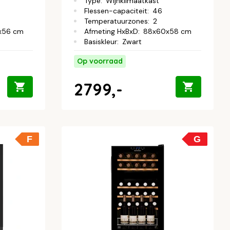
Type
:
Wijnklimaatkast
Flessen-capaciteit
:
46
Temperatuurzones
:
2
x56 cm
Afmeting HxBxD
:
88x60x58 cm
Basiskleur
:
Zwart
Op voorraad
2799,-
F
G