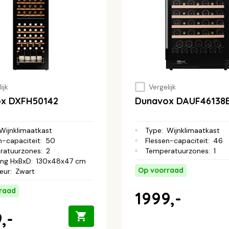
ijk
Vergelijk
x DXFH50142
Dunavox DAUF46138
Wijnklimaatkast
Type
:
Wijnklimaatkast
n-capaciteit
:
50
Flessen-capaciteit
:
46
ratuurzones
:
2
Temperatuurzones
:
1
ing HxBxD
:
130x48x47 cm
Op voorraad
leur
:
Zwart
raad
1999,-
,-