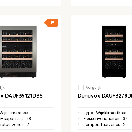
F
ijk
Vergelijk
x DAUF39121DSS
Dunavox DAUF3278
Wijnklimaatkast
Type
:
Wijnklimaatkast
n-capaciteit
:
39
Flessen-capaciteit
:
32
ratuurzones
:
2
Temperatuurzones
:
2