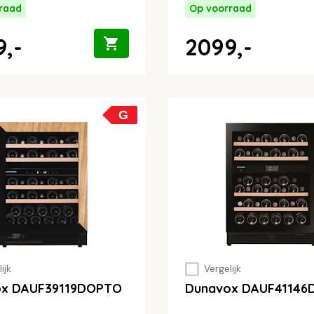
raad
Op voorraad
,-
2099,-
G
ijk
Vergelijk
ox DAUF39119DOPTO
Dunavox DAUF41146