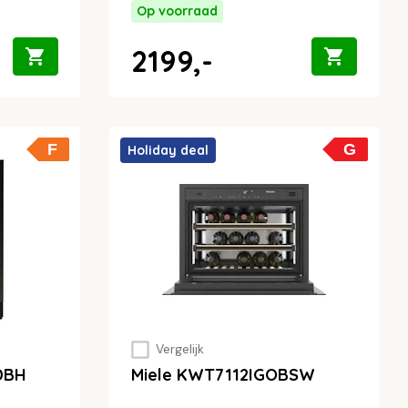
Op voorraad
2199,-
F
G
Holiday deal
Vergelijk
DBH
Miele KWT7112IGOBSW