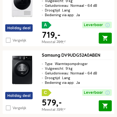
Vulgewicht
:
9 kg
Geluidsniveau
:
Normaal - 64 dB
Droogtijd
:
Lang
Bediening via app
:
Ja
Leverbaar
A
Holiday deal
719,-
Vergelijk
Meestal
799,-
Samsung DV9UDG52A0ABEN
Type
:
Warmtepompdroger
Vulgewicht
:
9 kg
Geluidsniveau
:
Normaal - 64 dB
Droogtijd
:
Lang
Bediening via app
:
Ja
Leverbaar
C
Holiday deal
579,-
Vergelijk
Meestal
729,-