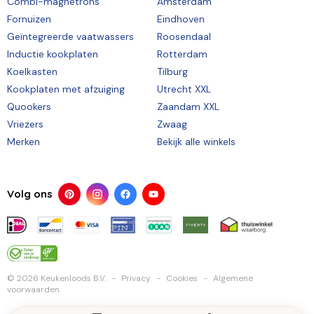
Combi-magnetrons
Amsterdam
Fornuizen
Eindhoven
Geïntegreerde vaatwassers
Roosendaal
Inductie kookplaten
Rotterdam
Koelkasten
Tilburg
Kookplaten met afzuiging
Utrecht XXL
Quookers
Zaandam XXL
Vriezers
Zwaag
Merken
Bekijk alle winkels
Volg ons
© 2026 Keukenloods B.V.
Privacy
Cookies
Algemene
voorwaarden