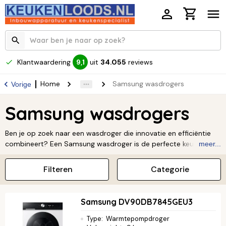
Klantwaardering
uit
34.055
reviews
9,1
Home
Samsung wasdrogers
Vorige
Samsung wasdrogers
Ben je op zoek naar een wasdroger die innovatie en efficiëntie
combineert? Een Samsung wasdroger is de perfecte keuze voor
meer...
jou! Dankzij slimme technologieën zoals OptimalDry™ wordt je
wasgoed altijd perfect gedroogd, terwijl je kleding wordt
Filteren
Categorie
beschermd en je energie bespaart. Deze betrouwbare drogers
bieden ultiem gebruiksgemak en zorgen voor een kreukvrij
resultaat.
Lees verder ↓
Samsung DV90DB7845GEU3
Type
:
Warmtepompdroger