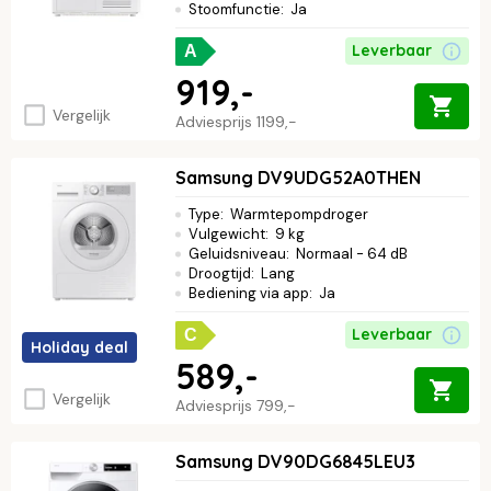
Stoomfunctie
:
Ja
Leverbaar
A
919,-
Vergelijk
Adviesprijs
1199,-
Samsung DV9UDG52A0THEN
Type
:
Warmtepompdroger
Vulgewicht
:
9 kg
Geluidsniveau
:
Normaal - 64 dB
Droogtijd
:
Lang
Bediening via app
:
Ja
Leverbaar
C
Holiday deal
589,-
Vergelijk
Adviesprijs
799,-
Samsung DV90DG6845LEU3