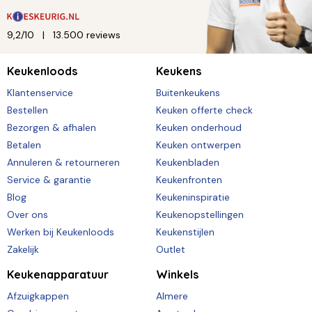
9,2/10
13.500 reviews
Keukenloods
Keukens
Klantenservice
Buitenkeukens
Bestellen
Keuken offerte check
Bezorgen & afhalen
Keuken onderhoud
Betalen
Keuken ontwerpen
Annuleren & retourneren
Keukenbladen
Service & garantie
Keukenfronten
Blog
Keukeninspiratie
Over ons
Keukenopstellingen
Werken bij Keukenloods
Keukenstijlen
Zakelijk
Outlet
Keukenapparatuur
Winkels
Afzuigkappen
Almere