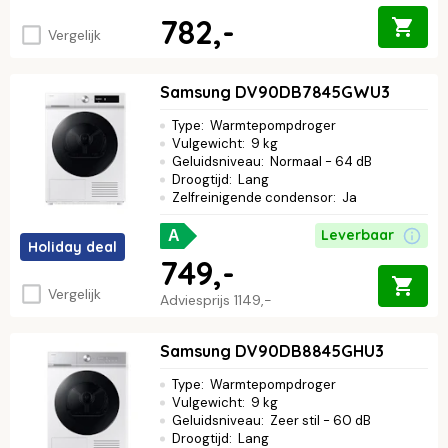
782,-
Vergelijk
Samsung DV90DB7845GWU3
Type
:
Warmtepompdroger
Vulgewicht
:
9 kg
Geluidsniveau
:
Normaal - 64 dB
Droogtijd
:
Lang
Zelfreinigende condensor
:
Ja
Leverbaar
A
Holiday deal
749,-
Vergelijk
Adviesprijs
1149,-
Samsung DV90DB8845GHU3
Type
:
Warmtepompdroger
Vulgewicht
:
9 kg
Geluidsniveau
:
Zeer stil - 60 dB
Droogtijd
:
Lang