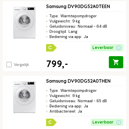
Samsung DV90DG52A0TEEN
Type
:
Warmtepompdroger
Vulgewicht
:
9 kg
Geluidsniveau
:
Normaal - 64 dB
Droogtijd
:
Lang
Bediening via app
:
Ja
Leverbaar
C
799,-
Vergelijk
Samsung DV90DG52A0THEN
Type
:
Warmtepompdroger
Vulgewicht
:
9 kg
Geluidsniveau
:
Normaal - 65 dB
Bediening via app
:
Ja
Antibacterieel
:
Ja
Leverbaar
C