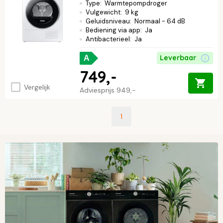
Type
:
Warmtepompdroger
Vulgewicht
:
9 kg
Geluidsniveau
:
Normaal - 64 dB
Bediening via app
:
Ja
Antibacterieel
:
Ja
Leverbaar
A
749,-
Vergelijk
Adviesprijs
949,-
1